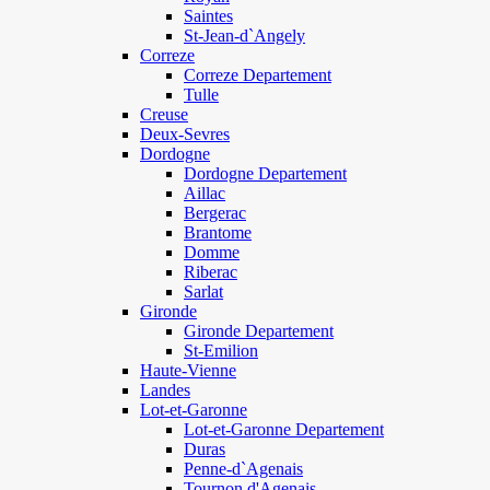
Saintes
St-Jean-d`Angely
Correze
Correze Departement
Tulle
Creuse
Deux-Sevres
Dordogne
Dordogne Departement
Aillac
Bergerac
Brantome
Domme
Riberac
Sarlat
Gironde
Gironde Departement
St-Emilion
Haute-Vienne
Landes
Lot-et-Garonne
Lot-et-Garonne Departement
Duras
Penne-d`Agenais
Tournon d'Agenais