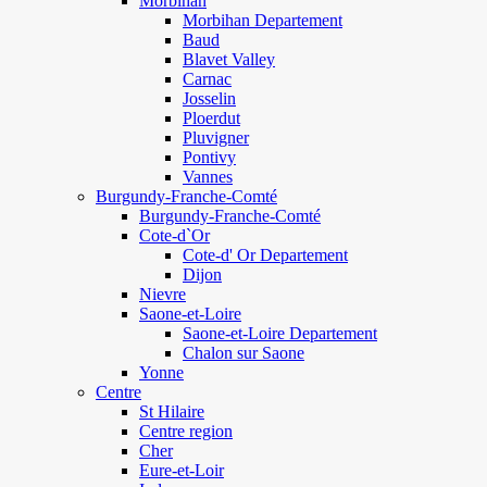
Morbihan
Morbihan Departement
Baud
Blavet Valley
Carnac
Josselin
Ploerdut
Pluvigner
Pontivy
Vannes
Burgundy-Franche-Comté
Burgundy-Franche-Comté
Cote-d`Or
Cote-d' Or Departement
Dijon
Nievre
Saone-et-Loire
Saone-et-Loire Departement
Chalon sur Saone
Yonne
Centre
St Hilaire
Centre region
Cher
Eure-et-Loir