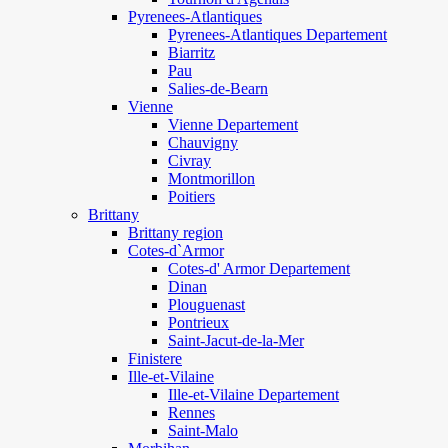
Pyrenees-Atlantiques
Pyrenees-Atlantiques Departement
Biarritz
Pau
Salies-de-Bearn
Vienne
Vienne Departement
Chauvigny
Civray
Montmorillon
Poitiers
Brittany
Brittany region
Cotes-d`Armor
Cotes-d' Armor Departement
Dinan
Plouguenast
Pontrieux
Saint-Jacut-de-la-Mer
Finistere
Ille-et-Vilaine
Ille-et-Vilaine Departement
Rennes
Saint-Malo