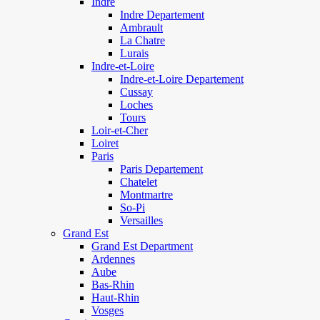
Indre
Indre Departement
Ambrault
La Chatre
Lurais
Indre-et-Loire
Indre-et-Loire Departement
Cussay
Loches
Tours
Loir-et-Cher
Loiret
Paris
Paris Departement
Chatelet
Montmartre
So-Pi
Versailles
Grand Est
Grand Est Department
Ardennes
Aube
Bas-Rhin
Haut-Rhin
Vosges