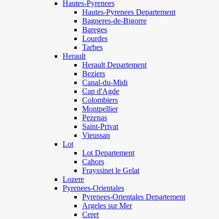
Hautes-Pyrenees
Hautes-Pyrenees Departement
Bagneres-de-Bigorre
Bareges
Lourdes
Tarbes
Herault
Herault Departement
Beziers
Canal-du-Midi
Cap d'Agde
Colombiers
Montpellier
Pezenas
Saint-Privat
Vieussan
Lot
Lot Departement
Cahors
Frayssinet le Gelat
Lozere
Pyrenees-Orientales
Pyrenees-Orientales Departement
Argeles sur Mer
Ceret