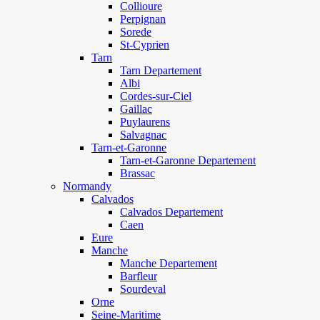
Collioure
Perpignan
Sorede
St-Cyprien
Tarn
Tarn Departement
Albi
Cordes-sur-Ciel
Gaillac
Puylaurens
Salvagnac
Tarn-et-Garonne
Tarn-et-Garonne Departement
Brassac
Normandy
Calvados
Calvados Departement
Caen
Eure
Manche
Manche Departement
Barfleur
Sourdeval
Orne
Seine-Maritime