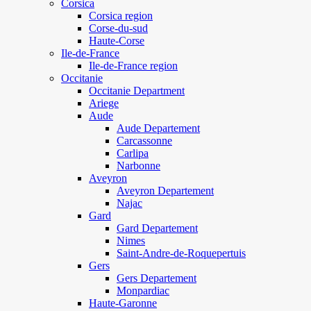
Corsica
Corsica region
Corse-du-sud
Haute-Corse
Ile-de-France
Ile-de-France region
Occitanie
Occitanie Department
Ariege
Aude
Aude Departement
Carcassonne
Carlipa
Narbonne
Aveyron
Aveyron Departement
Najac
Gard
Gard Departement
Nimes
Saint-Andre-de-Roquepertuis
Gers
Gers Departement
Monpardiac
Haute-Garonne