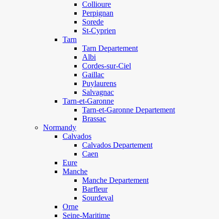
Collioure
Perpignan
Sorede
St-Cyprien
Tarn
Tarn Departement
Albi
Cordes-sur-Ciel
Gaillac
Puylaurens
Salvagnac
Tarn-et-Garonne
Tarn-et-Garonne Departement
Brassac
Normandy
Calvados
Calvados Departement
Caen
Eure
Manche
Manche Departement
Barfleur
Sourdeval
Orne
Seine-Maritime