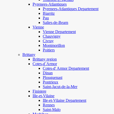
Pyrenees-Atlantiques
Pyrenees-Atlantiques Departement
Biarritz
Pau
Salies-de-Bearn
Vienne
Vienne Departement
Chauvigny
Civray
Montmorillon
Poitiers
Brittany
Brittany region
Cotes-d`Armor
Cotes-d' Armor Departement
Dinan
Plouguenast
Pontrieux
Saint-Jacut-de-la-Mer
Finistere
Ille-et-Vilaine
Ille-et-Vilaine Departement
Rennes
Saint-Malo