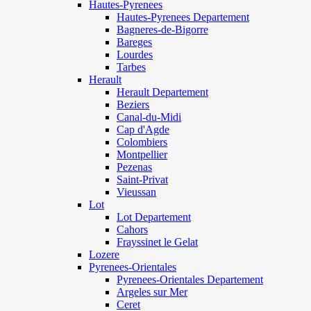
Hautes-Pyrenees
Hautes-Pyrenees Departement
Bagneres-de-Bigorre
Bareges
Lourdes
Tarbes
Herault
Herault Departement
Beziers
Canal-du-Midi
Cap d'Agde
Colombiers
Montpellier
Pezenas
Saint-Privat
Vieussan
Lot
Lot Departement
Cahors
Frayssinet le Gelat
Lozere
Pyrenees-Orientales
Pyrenees-Orientales Departement
Argeles sur Mer
Ceret