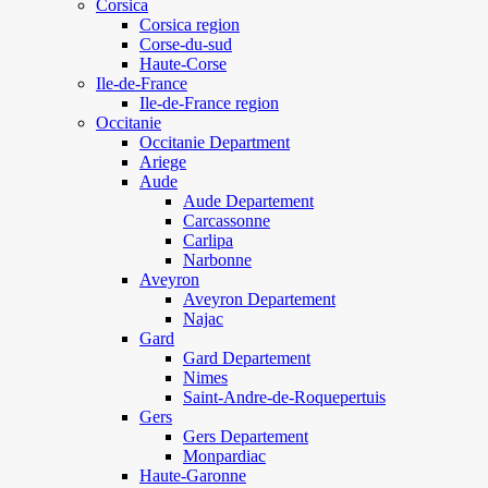
Corsica
Corsica region
Corse-du-sud
Haute-Corse
Ile-de-France
Ile-de-France region
Occitanie
Occitanie Department
Ariege
Aude
Aude Departement
Carcassonne
Carlipa
Narbonne
Aveyron
Aveyron Departement
Najac
Gard
Gard Departement
Nimes
Saint-Andre-de-Roquepertuis
Gers
Gers Departement
Monpardiac
Haute-Garonne