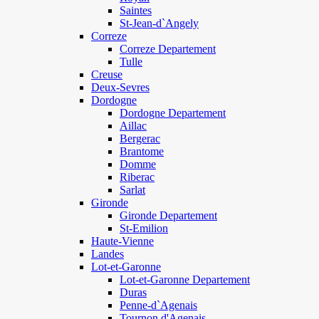
Saintes
St-Jean-d`Angely
Correze
Correze Departement
Tulle
Creuse
Deux-Sevres
Dordogne
Dordogne Departement
Aillac
Bergerac
Brantome
Domme
Riberac
Sarlat
Gironde
Gironde Departement
St-Emilion
Haute-Vienne
Landes
Lot-et-Garonne
Lot-et-Garonne Departement
Duras
Penne-d`Agenais
Tournon d'Agenais