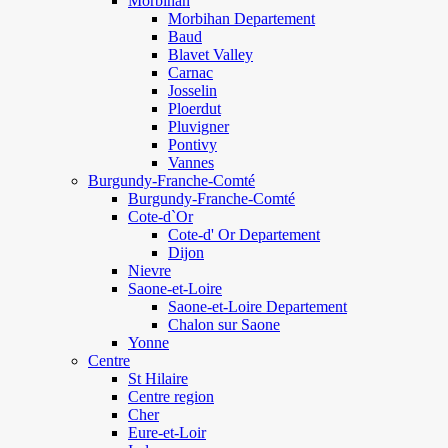
Morbihan
Morbihan Departement
Baud
Blavet Valley
Carnac
Josselin
Ploerdut
Pluvigner
Pontivy
Vannes
Burgundy-Franche-Comté
Burgundy-Franche-Comté
Cote-d`Or
Cote-d' Or Departement
Dijon
Nievre
Saone-et-Loire
Saone-et-Loire Departement
Chalon sur Saone
Yonne
Centre
St Hilaire
Centre region
Cher
Eure-et-Loir