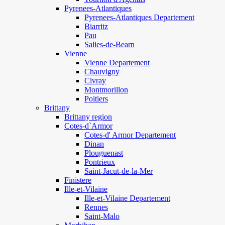
Pyrenees-Atlantiques
Pyrenees-Atlantiques Departement
Biarritz
Pau
Salies-de-Bearn
Vienne
Vienne Departement
Chauvigny
Civray
Montmorillon
Poitiers
Brittany
Brittany region
Cotes-d`Armor
Cotes-d' Armor Departement
Dinan
Plouguenast
Pontrieux
Saint-Jacut-de-la-Mer
Finistere
Ille-et-Vilaine
Ille-et-Vilaine Departement
Rennes
Saint-Malo