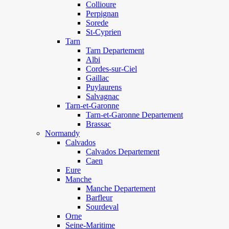
Collioure
Perpignan
Sorede
St-Cyprien
Tarn
Tarn Departement
Albi
Cordes-sur-Ciel
Gaillac
Puylaurens
Salvagnac
Tarn-et-Garonne
Tarn-et-Garonne Departement
Brassac
Normandy
Calvados
Calvados Departement
Caen
Eure
Manche
Manche Departement
Barfleur
Sourdeval
Orne
Seine-Maritime