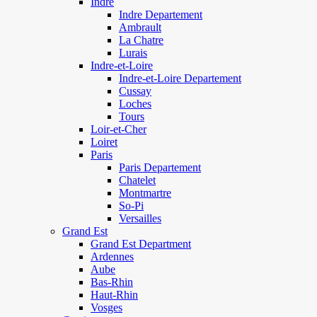
Indre
Indre Departement
Ambrault
La Chatre
Lurais
Indre-et-Loire
Indre-et-Loire Departement
Cussay
Loches
Tours
Loir-et-Cher
Loiret
Paris
Paris Departement
Chatelet
Montmartre
So-Pi
Versailles
Grand Est
Grand Est Department
Ardennes
Aube
Bas-Rhin
Haut-Rhin
Vosges