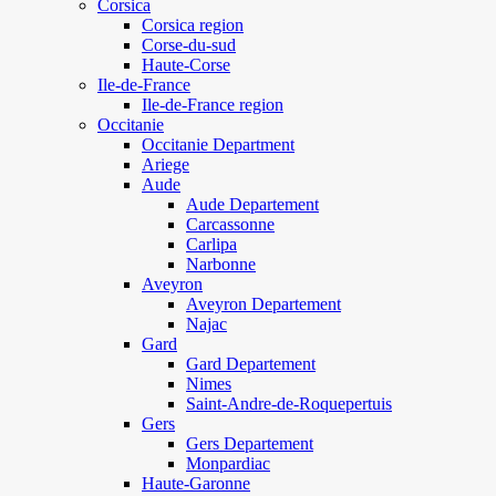
Corsica
Corsica region
Corse-du-sud
Haute-Corse
Ile-de-France
Ile-de-France region
Occitanie
Occitanie Department
Ariege
Aude
Aude Departement
Carcassonne
Carlipa
Narbonne
Aveyron
Aveyron Departement
Najac
Gard
Gard Departement
Nimes
Saint-Andre-de-Roquepertuis
Gers
Gers Departement
Monpardiac
Haute-Garonne