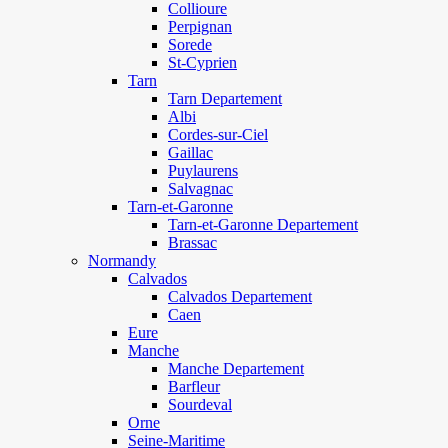
Collioure
Perpignan
Sorede
St-Cyprien
Tarn
Tarn Departement
Albi
Cordes-sur-Ciel
Gaillac
Puylaurens
Salvagnac
Tarn-et-Garonne
Tarn-et-Garonne Departement
Brassac
Normandy
Calvados
Calvados Departement
Caen
Eure
Manche
Manche Departement
Barfleur
Sourdeval
Orne
Seine-Maritime