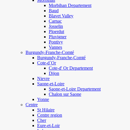
Morbihan
Morbihan Departement
Baud
Blavet Valley
Carnac
Josselin
Ploerdut
Pluvigner
Pontivy
Vannes
Burgundy-Franche-Comté
Burgundy-Franche-Comté
Cote-d`Or
Cote-d' Or Departement
Dijon
Nievre
Saone-et-Loire
Saone-et-Loire Departement
Chalon sur Saone
Yonne
Centre
St Hilaire
Centre region
Cher
Eure-et-Loir