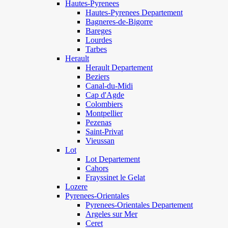
Hautes-Pyrenees
Hautes-Pyrenees Departement
Bagneres-de-Bigorre
Bareges
Lourdes
Tarbes
Herault
Herault Departement
Beziers
Canal-du-Midi
Cap d'Agde
Colombiers
Montpellier
Pezenas
Saint-Privat
Vieussan
Lot
Lot Departement
Cahors
Frayssinet le Gelat
Lozere
Pyrenees-Orientales
Pyrenees-Orientales Departement
Argeles sur Mer
Ceret