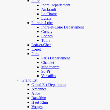
Indre
Indre Departement
Ambrault
La Chatre
Lurais
Indre-et-Loire
Indre-et-Loire Departement
Cussay
Loches
Tours
Loir-et-Cher
Loiret
Paris
Paris Departement
Chatelet
Montmartre
So-Pi
Versailles
Grand Est
Grand Est Department
Ardennes
Aube
Bas-Rhin
Haut-Rhin
Vosges