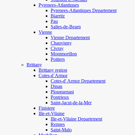
Pyrenees-Atlantiques
Pyrenees-Atlantiques Departement
Biarritz
Pau
Salies-de-Bearn
Vienne
Vienne Departement
Chauvigny
Civray
Montmorillon
Poitiers
Brittany
Brittany region
Cotes-d`Armor
Cotes-d' Armor Departement
Dinan
Plouguenast
Pontrieux
Saint-Jacut-de-la-Mer
Finistere
Ille-et-Vilaine
Ille-et-Vilaine Departement
Rennes
Saint-Malo