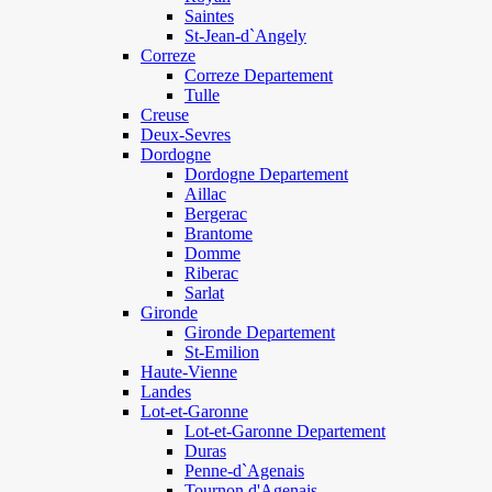
Saintes
St-Jean-d`Angely
Correze
Correze Departement
Tulle
Creuse
Deux-Sevres
Dordogne
Dordogne Departement
Aillac
Bergerac
Brantome
Domme
Riberac
Sarlat
Gironde
Gironde Departement
St-Emilion
Haute-Vienne
Landes
Lot-et-Garonne
Lot-et-Garonne Departement
Duras
Penne-d`Agenais
Tournon d'Agenais