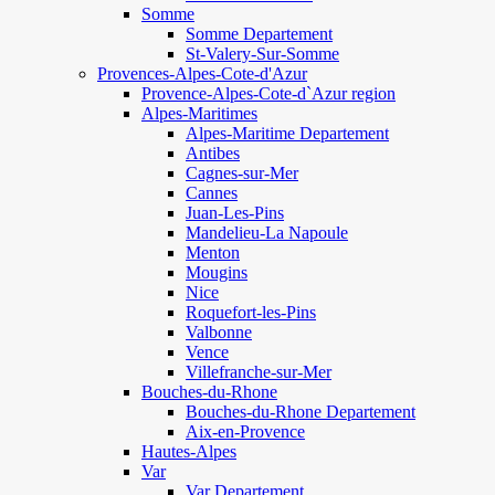
Somme
Somme Departement
St-Valery-Sur-Somme
Provences-Alpes-Cote-d'Azur
Provence-Alpes-Cote-d`Azur region
Alpes-Maritimes
Alpes-Maritime Departement
Antibes
Cagnes-sur-Mer
Cannes
Juan-Les-Pins
Mandelieu-La Napoule
Menton
Mougins
Nice
Roquefort-les-Pins
Valbonne
Vence
Villefranche-sur-Mer
Bouches-du-Rhone
Bouches-du-Rhone Departement
Aix-en-Provence
Hautes-Alpes
Var
Var Departement