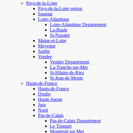
Pays-de-la-Loire
Pays-de-la-Loire region
Saumur
Loire-Atlantique
Loire-Atlantique Departement
La-Baule
St-Nazaire
Maine-et-Loire
Mayenne
Sarthe
Vendee
Vendee Departement
La-Tranche-sur-Mer
St-Hilaire-de-Riez
St-Jean-de-Monts
Hauts-de-France
Hauts-de-France
Doubs
Haute-Saone
Jura
Nord
Pas-de-Calais
Pas-de-Calais Departement
Le Touquet
Montreuil sur Mer