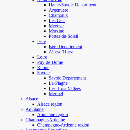
Haute-Savoie Department
Argentiere
Chamonix
Les-Gets
Megeve
Morzine
Portes-du-Soleil
Isere
Isere Departement
Alpe-d`Huez
Loire
Puy-de-Dome
Rhone
Savoie
Savoie Departement
La-Plagne
Les-Trois-Vallees
Meribel
Alsace
Alsace region
Aquitaine
Aquitaine region
Champagne-Ardenne
Champagne-Ardenne region