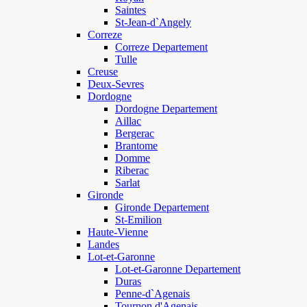
Saintes
St-Jean-d`Angely
Correze
Correze Departement
Tulle
Creuse
Deux-Sevres
Dordogne
Dordogne Departement
Aillac
Bergerac
Brantome
Domme
Riberac
Sarlat
Gironde
Gironde Departement
St-Emilion
Haute-Vienne
Landes
Lot-et-Garonne
Lot-et-Garonne Departement
Duras
Penne-d`Agenais
Tournon d'Agenais