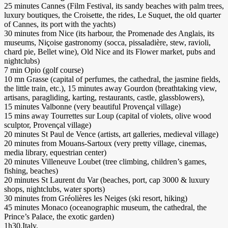
25 minutes Cannes (Film Festival, its sandy beaches with palm trees,
luxury boutiques, the Croisette, the rides, Le Suquet, the old quarter
of Cannes, its port with the yachts)
30 minutes from Nice (its harbour, the Promenade des Anglais, its
museums, Niçoise gastronomy (socca, pissaladière, stew, ravioli,
chard pie, Bellet wine), Old Nice and its Flower market, pubs and
nightclubs)
7 min Opio (golf course)
10 mn Grasse (capital of perfumes, the cathedral, the jasmine fields,
the little train, etc.), 15 minutes away Gourdon (breathtaking view,
artisans, paragliding, karting, restaurants, castle, glassblowers),
15 minutes Valbonne (very beautiful Provençal village)
15 mins away Tourrettes sur Loup (capital of violets, olive wood
sculptor, Provençal village)
20 minutes St Paul de Vence (artists, art galleries, medieval village)
20 minutes from Mouans-Sartoux (very pretty village, cinemas,
media library, equestrian center)
20 minutes Villeneuve Loubet (tree climbing, children’s games,
fishing, beaches)
20 minutes St Laurent du Var (beaches, port, cap 3000 & luxury
shops, nightclubs, water sports)
30 minutes from Gréolières les Neiges (ski resort, hiking)
45 minutes Monaco (oceanographic museum, the cathedral, the
Prince’s Palace, the exotic garden)
1h30,Italy.