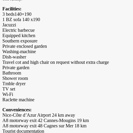
Facilities:
3 beds140×190
1 BZ sofa 140 x190
Jacuzzi
Electric barbecue
Equipped kitchen
Southern exposure
Private enclosed garden
Washing-machine
Dish-washer
Travel cot and high chair on request without extra charge
Private garden
Bathroom
Shower room
Tmble dryer
TV set
Wi-Fi
Raclette machine
Conveniences:
Nice-Côte d’Azur Airport 24 km away
A8 motorway exit 42 Cannes-Mougins 19 km
A8 motorway exit 48 Cagnes sur Mer 18 km
Tourist documentation