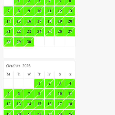
1
2
3
4
5
6
7
8
9
10
11
12
13
14
15
16
17
18
19
20
21
22
23
24
25
26
27
28
29
30
October
2026
M
T
W
T
F
S
S
1
2
3
4
5
6
7
8
9
10
11
12
13
14
15
16
17
18
19
20
21
22
23
24
25