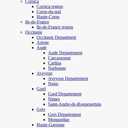
Corsica
Corsica region
Corse-du-sud
Haute-Corse
Ile-de-France
Ile-de-France region
Occitanie
Occitanie Department
Ariege
Aude
Aude Departement
Carcassonne
Carlipa
Narbonne
Aveyron
Aveyron Departement
Najac
Gard
Gard Departement
Nimes
Saint-Andre-de-Roquepertuis
Gers
Gers Departement
Monpardiac
Haute-Garonne