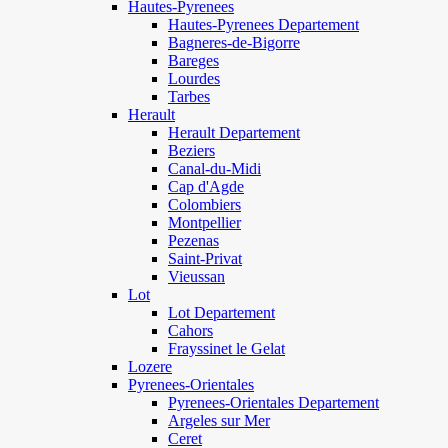
Hautes-Pyrenees
Hautes-Pyrenees Departement
Bagneres-de-Bigorre
Bareges
Lourdes
Tarbes
Herault
Herault Departement
Beziers
Canal-du-Midi
Cap d'Agde
Colombiers
Montpellier
Pezenas
Saint-Privat
Vieussan
Lot
Lot Departement
Cahors
Frayssinet le Gelat
Lozere
Pyrenees-Orientales
Pyrenees-Orientales Departement
Argeles sur Mer
Ceret