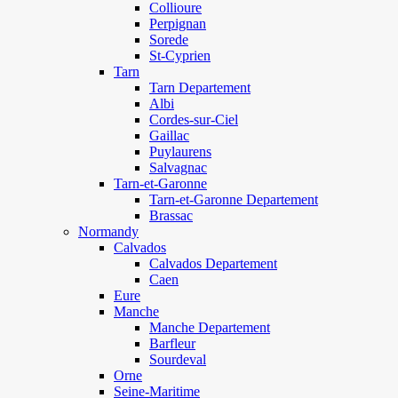
Collioure
Perpignan
Sorede
St-Cyprien
Tarn
Tarn Departement
Albi
Cordes-sur-Ciel
Gaillac
Puylaurens
Salvagnac
Tarn-et-Garonne
Tarn-et-Garonne Departement
Brassac
Normandy
Calvados
Calvados Departement
Caen
Eure
Manche
Manche Departement
Barfleur
Sourdeval
Orne
Seine-Maritime