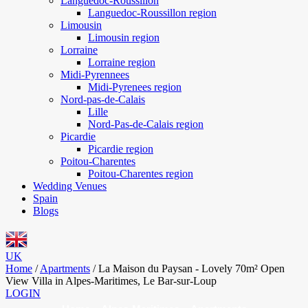
Languedoc-Roussillon
Languedoc-Roussillon region
Limousin
Limousin region
Lorraine
Lorraine region
Midi-Pyrennees
Midi-Pyrenees region
Nord-pas-de-Calais
Lille
Nord-Pas-de-Calais region
Picardie
Picardie region
Poitou-Charentes
Poitou-Charentes region
Wedding Venues
Spain
Blogs
UK
Home
/
Apartments
/
La Maison du Paysan - Lovely 70m² Open
View Villa in Alpes-Maritimes, Le Bar-sur-Loup
LOGIN