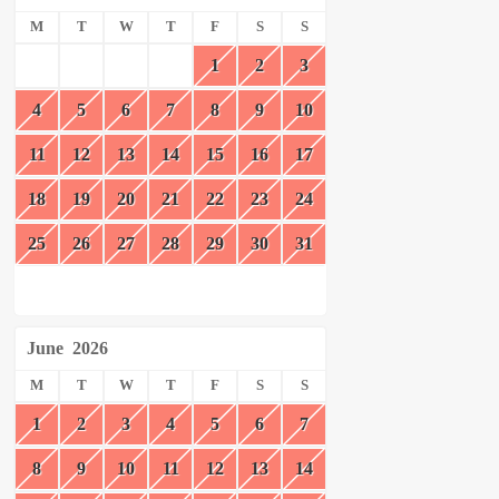
M
T
W
T
F
S
S
1
2
3
4
5
6
7
8
9
10
11
12
13
14
15
16
17
18
19
20
21
22
23
24
25
26
27
28
29
30
31
June
2026
M
T
W
T
F
S
S
1
2
3
4
5
6
7
8
9
10
11
12
13
14