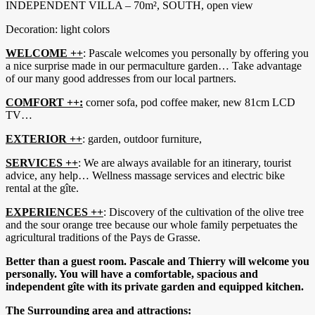
INDEPENDENT VILLA – 70m², SOUTH, open view
Decoration: light colors
WELCOME ++
: Pascale welcomes you personally by offering you
a nice surprise made in our permaculture garden… Take advantage
of our many good addresses from our local partners.
COMFORT ++:
corner sofa, pod coffee maker, new 81cm LCD
TV…
EXTERIOR ++
: garden, outdoor furniture,
SERVICES ++
: We are always available for an itinerary, tourist
advice, any help… Wellness massage services and electric bike
rental at the gîte.
EXPERIENCES ++
: Discovery of the cultivation of the olive tree
and the sour orange tree because our whole family perpetuates the
agricultural traditions of the Pays de Grasse.
Better than a guest room. Pascale and Thierry will welcome you
personally. You will have a comfortable, spacious and
independent gîte with its private garden and equipped kitchen.
The Surrounding area and attractions: