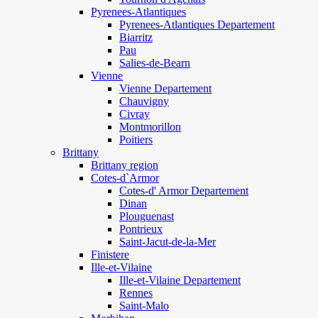
Pyrenees-Atlantiques
Pyrenees-Atlantiques Departement
Biarritz
Pau
Salies-de-Bearn
Vienne
Vienne Departement
Chauvigny
Civray
Montmorillon
Poitiers
Brittany
Brittany region
Cotes-d`Armor
Cotes-d' Armor Departement
Dinan
Plouguenast
Pontrieux
Saint-Jacut-de-la-Mer
Finistere
Ille-et-Vilaine
Ille-et-Vilaine Departement
Rennes
Saint-Malo