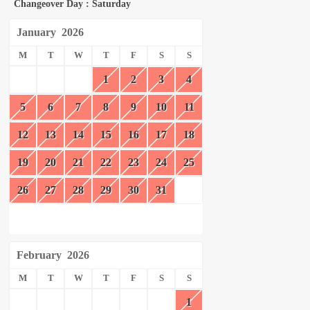
Changeover Day : Saturday
January
2026
M
T
W
T
F
S
S
1
2
3
4
5
6
7
8
9
10
11
12
13
14
15
16
17
18
19
20
21
22
23
24
25
26
27
28
29
30
31
February
2026
M
T
W
T
F
S
S
1