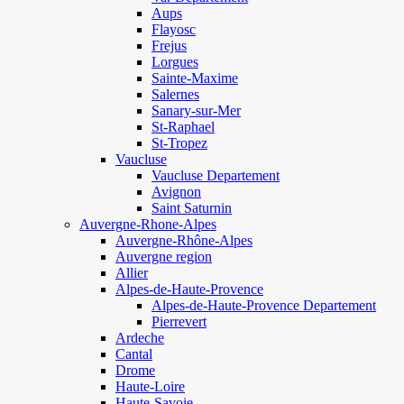
Aups
Flayosc
Frejus
Lorgues
Sainte-Maxime
Salernes
Sanary-sur-Mer
St-Raphael
St-Tropez
Vaucluse
Vaucluse Departement
Avignon
Saint Saturnin
Auvergne-Rhone-Alpes
Auvergne-Rhône-Alpes
Auvergne region
Allier
Alpes-de-Haute-Provence
Alpes-de-Haute-Provence Departement
Pierrevert
Ardeche
Cantal
Drome
Haute-Loire
Haute-Savoie