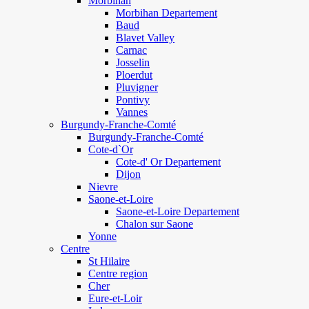
Morbihan
Morbihan Departement
Baud
Blavet Valley
Carnac
Josselin
Ploerdut
Pluvigner
Pontivy
Vannes
Burgundy-Franche-Comté
Burgundy-Franche-Comté
Cote-d`Or
Cote-d' Or Departement
Dijon
Nievre
Saone-et-Loire
Saone-et-Loire Departement
Chalon sur Saone
Yonne
Centre
St Hilaire
Centre region
Cher
Eure-et-Loir