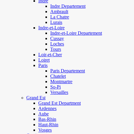
Indre
Indre Departement
Ambrault
La Chatre
Lurais
Indre-et-Loire
Indre-et-Loire Departement
Cussay
Loches
Tours
Loir-et-Cher
Loiret
Paris
Paris Departement
Chatelet
Montmartre
So-Pi
Versailles
Grand Est
Grand Est Department
Ardennes
Aube
Bas-Rhin
Haut-Rhin
Vosges