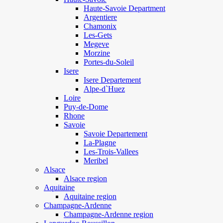
Haute-Savoie Department
Argentiere
Chamonix
Les-Gets
Megeve
Morzine
Portes-du-Soleil
Isere
Isere Departement
Alpe-d`Huez
Loire
Puy-de-Dome
Rhone
Savoie
Savoie Departement
La-Plagne
Les-Trois-Vallees
Meribel
Alsace
Alsace region
Aquitaine
Aquitaine region
Champagne-Ardenne
Champagne-Ardenne region