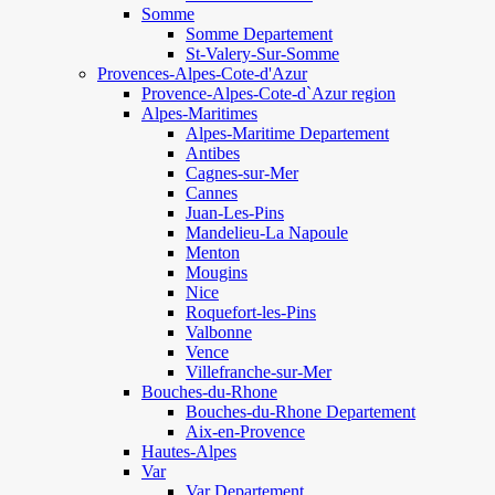
Somme
Somme Departement
St-Valery-Sur-Somme
Provences-Alpes-Cote-d'Azur
Provence-Alpes-Cote-d`Azur region
Alpes-Maritimes
Alpes-Maritime Departement
Antibes
Cagnes-sur-Mer
Cannes
Juan-Les-Pins
Mandelieu-La Napoule
Menton
Mougins
Nice
Roquefort-les-Pins
Valbonne
Vence
Villefranche-sur-Mer
Bouches-du-Rhone
Bouches-du-Rhone Departement
Aix-en-Provence
Hautes-Alpes
Var
Var Departement