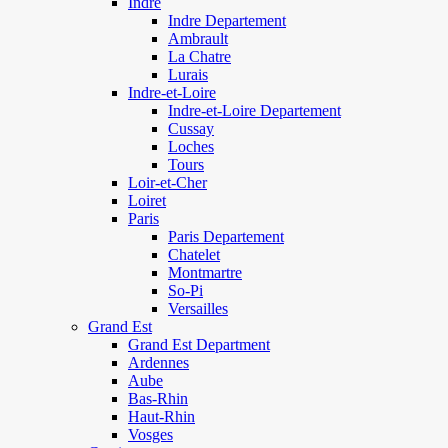
Indre
Indre Departement
Ambrault
La Chatre
Lurais
Indre-et-Loire
Indre-et-Loire Departement
Cussay
Loches
Tours
Loir-et-Cher
Loiret
Paris
Paris Departement
Chatelet
Montmartre
So-Pi
Versailles
Grand Est
Grand Est Department
Ardennes
Aube
Bas-Rhin
Haut-Rhin
Vosges