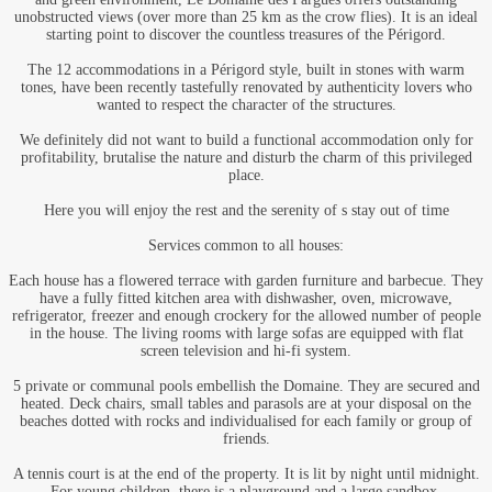
unobstructed views (over more than 25 km as the crow flies). It is an ideal
starting point to discover the countless treasures of the Périgord.
The 12 accommodations in a Périgord style, built in stones with warm
tones, have been recently tastefully renovated by authenticity lovers who
wanted to respect the character of the structures.
We definitely did not want to build a functional accommodation only for
profitability, brutalise the nature and disturb the charm of this privileged
place.
Here you will enjoy the rest and the serenity of s stay out of time
Services common to all houses:
Each house has a flowered terrace with garden furniture and barbecue. They
have a fully fitted kitchen area with dishwasher, oven, microwave,
refrigerator, freezer and enough crockery for the allowed number of people
in the house. The living rooms with large sofas are equipped with flat
screen television and hi-fi system.
5 private or communal pools embellish the Domaine. They are secured and
heated. Deck chairs, small tables and parasols are at your disposal on the
beaches dotted with rocks and individualised for each family or group of
friends.
A tennis court is at the end of the property. It is lit by night until midnight.
For young children, there is a playground and a large sandbox.