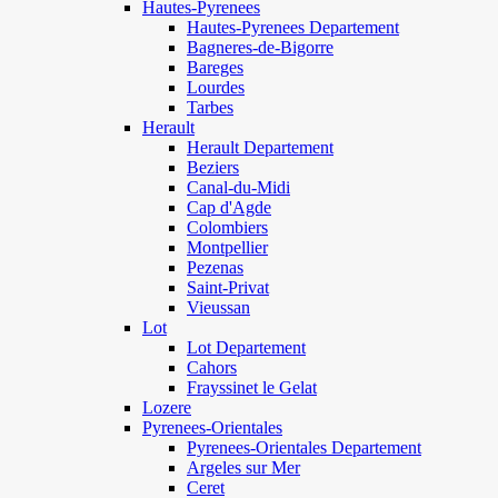
Hautes-Pyrenees
Hautes-Pyrenees Departement
Bagneres-de-Bigorre
Bareges
Lourdes
Tarbes
Herault
Herault Departement
Beziers
Canal-du-Midi
Cap d'Agde
Colombiers
Montpellier
Pezenas
Saint-Privat
Vieussan
Lot
Lot Departement
Cahors
Frayssinet le Gelat
Lozere
Pyrenees-Orientales
Pyrenees-Orientales Departement
Argeles sur Mer
Ceret