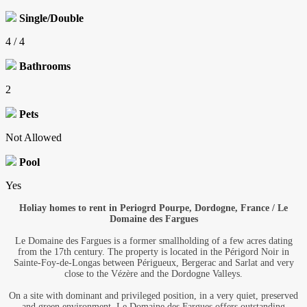
Single/Double
4 / 4
Bathrooms
2
Pets
Not Allowed
Pool
Yes
Holiay homes to rent in Periogrd Pourpe, Dordogne, France / Le
Domaine des Fargues
Le Domaine des Fargues is a former smallholding of a few acres dating
from the 17th century. The property is located in the Périgord Noir in
Sainte-Foy-de-Longas between Périgueux, Bergerac and Sarlat and very
close to the Vézère and the Dordogne Valleys.
On a site with dominant and privileged position, in a very quiet, preserved
and green environment, Le Domaine des Fargues offers outstanding