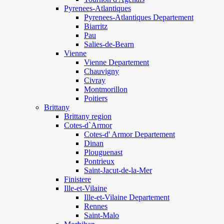
Pyrenees-Atlantiques
Pyrenees-Atlantiques Departement
Biarritz
Pau
Salies-de-Bearn
Vienne
Vienne Departement
Chauvigny
Civray
Montmorillon
Poitiers
Brittany
Brittany region
Cotes-d`Armor
Cotes-d' Armor Departement
Dinan
Plouguenast
Pontrieux
Saint-Jacut-de-la-Mer
Finistere
Ille-et-Vilaine
Ille-et-Vilaine Departement
Rennes
Saint-Malo