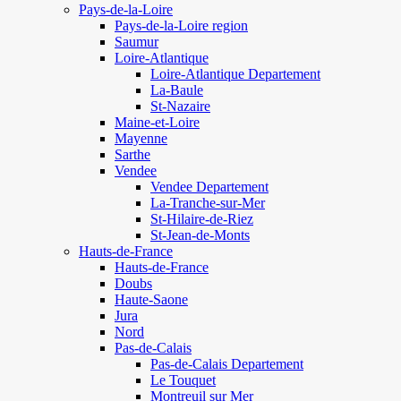
Pays-de-la-Loire
Pays-de-la-Loire region
Saumur
Loire-Atlantique
Loire-Atlantique Departement
La-Baule
St-Nazaire
Maine-et-Loire
Mayenne
Sarthe
Vendee
Vendee Departement
La-Tranche-sur-Mer
St-Hilaire-de-Riez
St-Jean-de-Monts
Hauts-de-France
Hauts-de-France
Doubs
Haute-Saone
Jura
Nord
Pas-de-Calais
Pas-de-Calais Departement
Le Touquet
Montreuil sur Mer