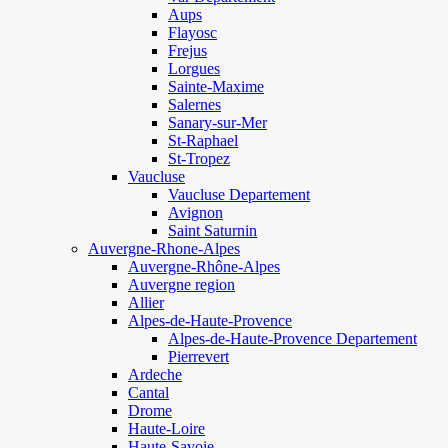
Aups
Flayosc
Frejus
Lorgues
Sainte-Maxime
Salernes
Sanary-sur-Mer
St-Raphael
St-Tropez
Vaucluse
Vaucluse Departement
Avignon
Saint Saturnin
Auvergne-Rhone-Alpes
Auvergne-Rhône-Alpes
Auvergne region
Allier
Alpes-de-Haute-Provence
Alpes-de-Haute-Provence Departement
Pierrevert
Ardeche
Cantal
Drome
Haute-Loire
Haute-Savoie