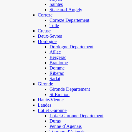
Saintes
St-Jean-d`Angely
Correze
Correze Departement
Tulle
Creuse
Deux-Sevres
Dordogne
Dordogne Departement
Aillac
Bergerac
Brantome
Domme
Riberac
Sarlat
Gironde
Gironde Departement
St-Emilion
Haute-Vienne
Landes
Lot-et-Garonne
Lot-et-Garonne Departement
Duras
Penne-d`Agenais
Tournon d'Agenais