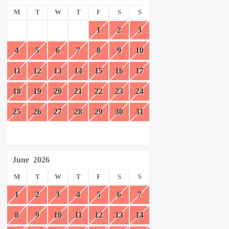
M
T
W
T
F
S
S
1
2
3
4
5
6
7
8
9
10
11
12
13
14
15
16
17
18
19
20
21
22
23
24
25
26
27
28
29
30
31
June
2026
M
T
W
T
F
S
S
1
2
3
4
5
6
7
8
9
10
11
12
13
14