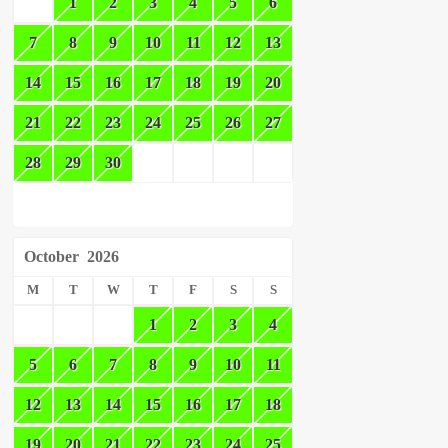
1
2
3
4
5
6
7
8
9
10
11
12
13
14
15
16
17
18
19
20
21
22
23
24
25
26
27
28
29
30
October
2026
M
T
W
T
F
S
S
1
2
3
4
5
6
7
8
9
10
11
12
13
14
15
16
17
18
19
20
21
22
23
24
25