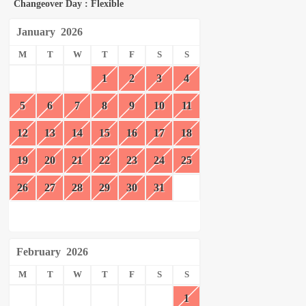
Changeover Day : Flexible
January
2026
M
T
W
T
F
S
S
1
2
3
4
5
6
7
8
9
10
11
12
13
14
15
16
17
18
19
20
21
22
23
24
25
26
27
28
29
30
31
February
2026
M
T
W
T
F
S
S
1