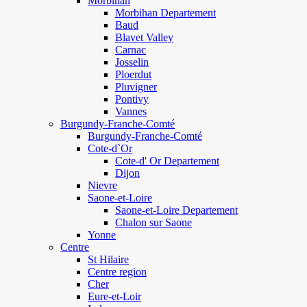
Morbihan
Morbihan Departement
Baud
Blavet Valley
Carnac
Josselin
Ploerdut
Pluvigner
Pontivy
Vannes
Burgundy-Franche-Comté
Burgundy-Franche-Comté
Cote-d`Or
Cote-d' Or Departement
Dijon
Nievre
Saone-et-Loire
Saone-et-Loire Departement
Chalon sur Saone
Yonne
Centre
St Hilaire
Centre region
Cher
Eure-et-Loir