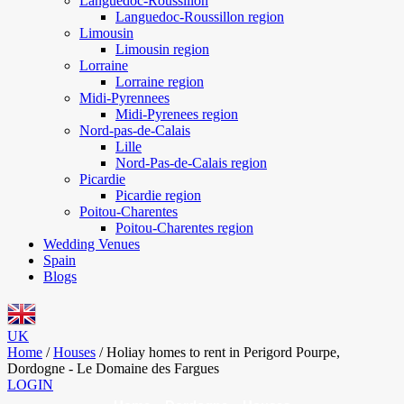
Languedoc-Roussillon
Languedoc-Roussillon region
Limousin
Limousin region
Lorraine
Lorraine region
Midi-Pyrennees
Midi-Pyrenees region
Nord-pas-de-Calais
Lille
Nord-Pas-de-Calais region
Picardie
Picardie region
Poitou-Charentes
Poitou-Charentes region
Wedding Venues
Spain
Blogs
UK
Home
/
Houses
/
Holiay homes to rent in Perigord Pourpe,
Dordogne - Le Domaine des Fargues
LOGIN