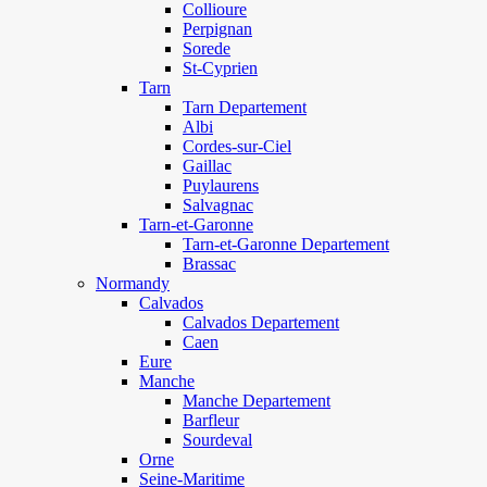
Collioure
Perpignan
Sorede
St-Cyprien
Tarn
Tarn Departement
Albi
Cordes-sur-Ciel
Gaillac
Puylaurens
Salvagnac
Tarn-et-Garonne
Tarn-et-Garonne Departement
Brassac
Normandy
Calvados
Calvados Departement
Caen
Eure
Manche
Manche Departement
Barfleur
Sourdeval
Orne
Seine-Maritime