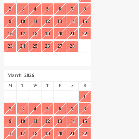
2
3
4
5
6
7
8
9
10
11
12
13
14
15
16
17
18
19
20
21
22
23
24
25
26
27
28
March
2026
M
T
W
T
F
S
S
1
2
3
4
5
6
7
8
9
10
11
12
13
14
15
16
17
18
19
20
21
22