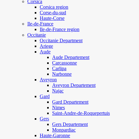
Corsica
Corsica region
Corse-du-sud
Haute-Corse
Ile-de-France
Ile-de-France region
Occitanie
Occitanie Department
Ariege
Aude
Aude Departement
Carcassonne
Carlipa
Narbonne
Aveyron
Aveyron Departement
Najac
Gard
Gard Departement
Nimes
Saint-Andre-de-Roquepertuis
Gers
Gers Departement
Monpardiac
Haute-Garonne