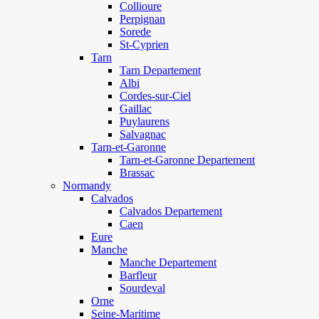
Collioure
Perpignan
Sorede
St-Cyprien
Tarn
Tarn Departement
Albi
Cordes-sur-Ciel
Gaillac
Puylaurens
Salvagnac
Tarn-et-Garonne
Tarn-et-Garonne Departement
Brassac
Normandy
Calvados
Calvados Departement
Caen
Eure
Manche
Manche Departement
Barfleur
Sourdeval
Orne
Seine-Maritime