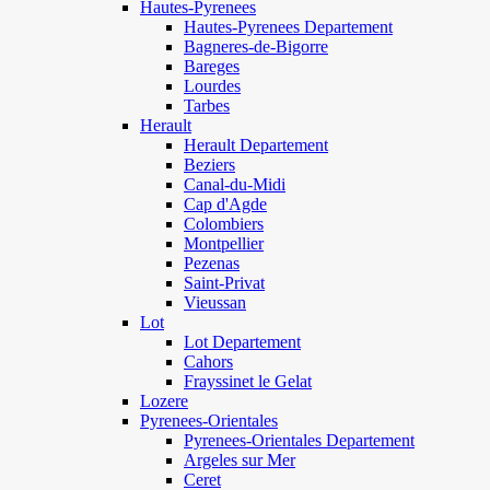
Hautes-Pyrenees
Hautes-Pyrenees Departement
Bagneres-de-Bigorre
Bareges
Lourdes
Tarbes
Herault
Herault Departement
Beziers
Canal-du-Midi
Cap d'Agde
Colombiers
Montpellier
Pezenas
Saint-Privat
Vieussan
Lot
Lot Departement
Cahors
Frayssinet le Gelat
Lozere
Pyrenees-Orientales
Pyrenees-Orientales Departement
Argeles sur Mer
Ceret