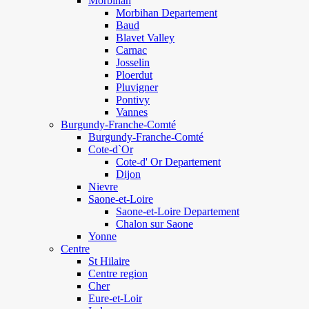
Morbihan
Morbihan Departement
Baud
Blavet Valley
Carnac
Josselin
Ploerdut
Pluvigner
Pontivy
Vannes
Burgundy-Franche-Comté
Burgundy-Franche-Comté
Cote-d`Or
Cote-d' Or Departement
Dijon
Nievre
Saone-et-Loire
Saone-et-Loire Departement
Chalon sur Saone
Yonne
Centre
St Hilaire
Centre region
Cher
Eure-et-Loir