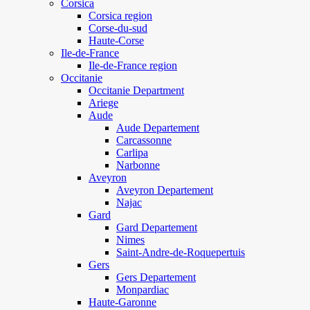
Corsica
Corsica region
Corse-du-sud
Haute-Corse
Ile-de-France
Ile-de-France region
Occitanie
Occitanie Department
Ariege
Aude
Aude Departement
Carcassonne
Carlipa
Narbonne
Aveyron
Aveyron Departement
Najac
Gard
Gard Departement
Nimes
Saint-Andre-de-Roquepertuis
Gers
Gers Departement
Monpardiac
Haute-Garonne