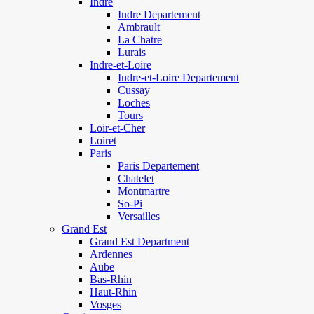
Indre
Indre Departement
Ambrault
La Chatre
Lurais
Indre-et-Loire
Indre-et-Loire Departement
Cussay
Loches
Tours
Loir-et-Cher
Loiret
Paris
Paris Departement
Chatelet
Montmartre
So-Pi
Versailles
Grand Est
Grand Est Department
Ardennes
Aube
Bas-Rhin
Haut-Rhin
Vosges