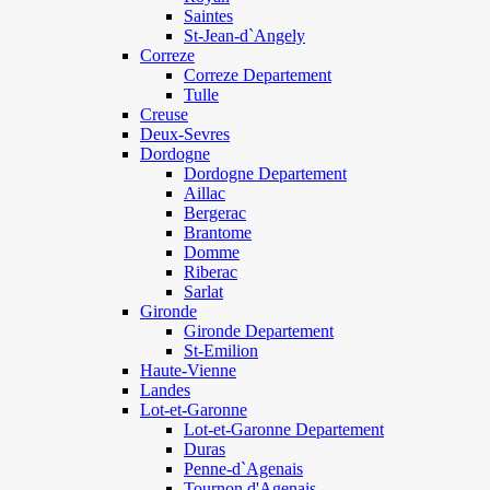
Saintes
St-Jean-d`Angely
Correze
Correze Departement
Tulle
Creuse
Deux-Sevres
Dordogne
Dordogne Departement
Aillac
Bergerac
Brantome
Domme
Riberac
Sarlat
Gironde
Gironde Departement
St-Emilion
Haute-Vienne
Landes
Lot-et-Garonne
Lot-et-Garonne Departement
Duras
Penne-d`Agenais
Tournon d'Agenais