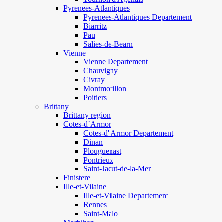
Pyrenees-Atlantiques
Pyrenees-Atlantiques Departement
Biarritz
Pau
Salies-de-Bearn
Vienne
Vienne Departement
Chauvigny
Civray
Montmorillon
Poitiers
Brittany
Brittany region
Cotes-d`Armor
Cotes-d' Armor Departement
Dinan
Plouguenast
Pontrieux
Saint-Jacut-de-la-Mer
Finistere
Ille-et-Vilaine
Ille-et-Vilaine Departement
Rennes
Saint-Malo