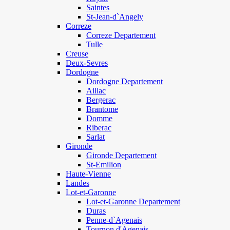
Saintes
St-Jean-d`Angely
Correze
Correze Departement
Tulle
Creuse
Deux-Sevres
Dordogne
Dordogne Departement
Aillac
Bergerac
Brantome
Domme
Riberac
Sarlat
Gironde
Gironde Departement
St-Emilion
Haute-Vienne
Landes
Lot-et-Garonne
Lot-et-Garonne Departement
Duras
Penne-d`Agenais
Tournon d'Agenais