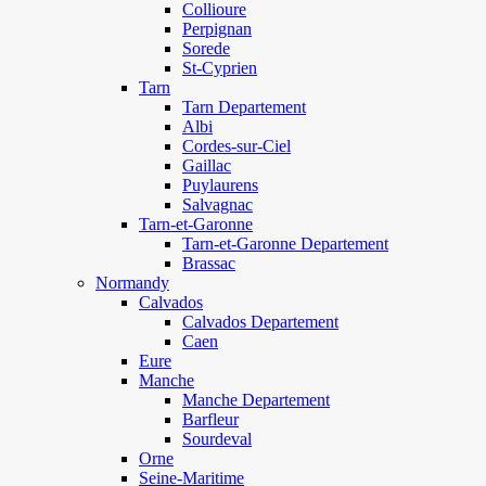
Collioure
Perpignan
Sorede
St-Cyprien
Tarn
Tarn Departement
Albi
Cordes-sur-Ciel
Gaillac
Puylaurens
Salvagnac
Tarn-et-Garonne
Tarn-et-Garonne Departement
Brassac
Normandy
Calvados
Calvados Departement
Caen
Eure
Manche
Manche Departement
Barfleur
Sourdeval
Orne
Seine-Maritime