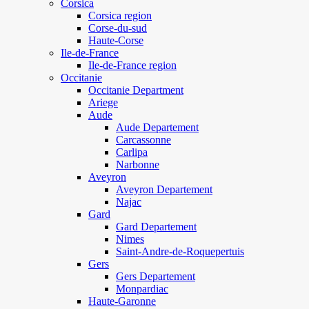
Corsica
Corsica region
Corse-du-sud
Haute-Corse
Ile-de-France
Ile-de-France region
Occitanie
Occitanie Department
Ariege
Aude
Aude Departement
Carcassonne
Carlipa
Narbonne
Aveyron
Aveyron Departement
Najac
Gard
Gard Departement
Nimes
Saint-Andre-de-Roquepertuis
Gers
Gers Departement
Monpardiac
Haute-Garonne