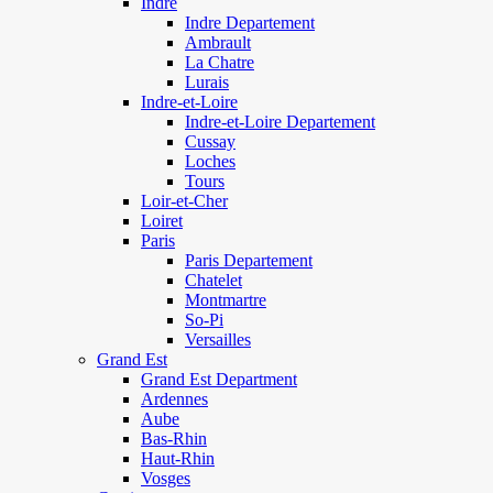
Indre
Indre Departement
Ambrault
La Chatre
Lurais
Indre-et-Loire
Indre-et-Loire Departement
Cussay
Loches
Tours
Loir-et-Cher
Loiret
Paris
Paris Departement
Chatelet
Montmartre
So-Pi
Versailles
Grand Est
Grand Est Department
Ardennes
Aube
Bas-Rhin
Haut-Rhin
Vosges