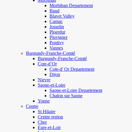
Morbihan
Morbihan Departement
Baud
Blavet Valley
Carnac
Josselin
Ploerdut
Pluvigner
Pontivy
Vannes
Burgundy-Franche-Comté
Burgundy-Franche-Comté
Cote-d`Or
Cote-d' Or Departement
Dijon
Nievre
Saone-et-Loire
Saone-et-Loire Departement
Chalon sur Saone
Yonne
Centre
St Hilaire
Centre region
Cher
Eure-et-Loir