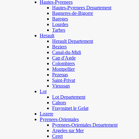
Hautes-Pyrenees
Hautes-Pyrenees Departement
Bagneres-de-Bigorre
Bareges
Lourdes
Tarbes
Herault
Herault Departement
Beziers
Canal-du-Midi
Cap d'Agde
Colombiers
Montpellier
Pezenas
Saint-Privat
Vieussan
Lot
Lot Departement
Cahors
Frayssinet le Gelat
Lozere
Pyrenees-Orientales
Pyrenees-Orientales Departement
Argeles sur Mer
Ceret