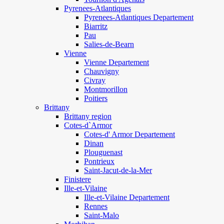
Pyrenees-Atlantiques
Pyrenees-Atlantiques Departement
Biarritz
Pau
Salies-de-Bearn
Vienne
Vienne Departement
Chauvigny
Civray
Montmorillon
Poitiers
Brittany
Brittany region
Cotes-d`Armor
Cotes-d' Armor Departement
Dinan
Plouguenast
Pontrieux
Saint-Jacut-de-la-Mer
Finistere
Ille-et-Vilaine
Ille-et-Vilaine Departement
Rennes
Saint-Malo