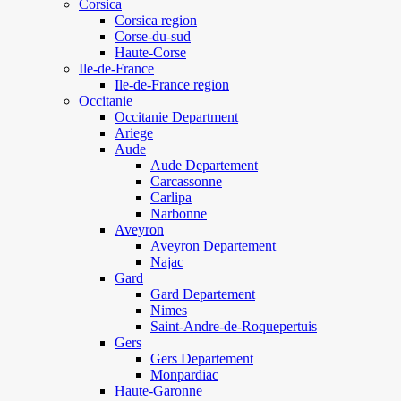
Corsica
Corsica region
Corse-du-sud
Haute-Corse
Ile-de-France
Ile-de-France region
Occitanie
Occitanie Department
Ariege
Aude
Aude Departement
Carcassonne
Carlipa
Narbonne
Aveyron
Aveyron Departement
Najac
Gard
Gard Departement
Nimes
Saint-Andre-de-Roquepertuis
Gers
Gers Departement
Monpardiac
Haute-Garonne