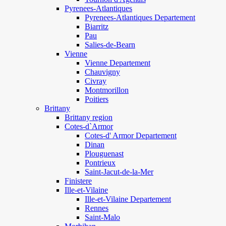
Pyrenees-Atlantiques
Pyrenees-Atlantiques Departement
Biarritz
Pau
Salies-de-Bearn
Vienne
Vienne Departement
Chauvigny
Civray
Montmorillon
Poitiers
Brittany
Brittany region
Cotes-d`Armor
Cotes-d' Armor Departement
Dinan
Plouguenast
Pontrieux
Saint-Jacut-de-la-Mer
Finistere
Ille-et-Vilaine
Ille-et-Vilaine Departement
Rennes
Saint-Malo