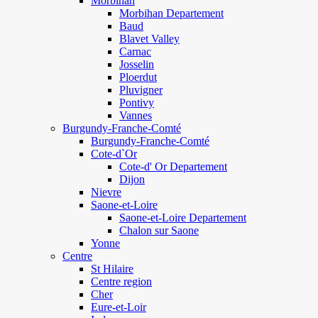
Morbihan
Morbihan Departement
Baud
Blavet Valley
Carnac
Josselin
Ploerdut
Pluvigner
Pontivy
Vannes
Burgundy-Franche-Comté
Burgundy-Franche-Comté
Cote-d`Or
Cote-d' Or Departement
Dijon
Nievre
Saone-et-Loire
Saone-et-Loire Departement
Chalon sur Saone
Yonne
Centre
St Hilaire
Centre region
Cher
Eure-et-Loir