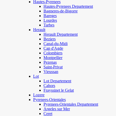
Hautes-Pyrenees
Hautes-Pyrenees Departement
Bagneres-de-Bigorre
Bareges
Lourdes
Tarbes
Herault
Herault Departement
Beziers
Canal-du-Midi
Cap d'Agde
Colombiers
Montpellier
Pezenas
Saint-Privat
Vieussan
Lot
Lot Departement
Cahors
Frayssinet le Gelat
Lozere
Pyrenees-Orientales
Pyrenees-Orientales Departement
Argeles sur Mer
Ceret