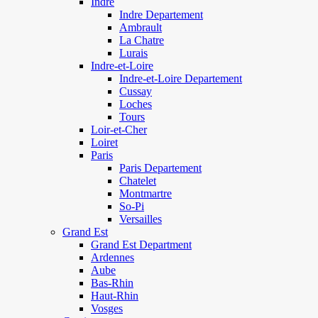
Indre
Indre Departement
Ambrault
La Chatre
Lurais
Indre-et-Loire
Indre-et-Loire Departement
Cussay
Loches
Tours
Loir-et-Cher
Loiret
Paris
Paris Departement
Chatelet
Montmartre
So-Pi
Versailles
Grand Est
Grand Est Department
Ardennes
Aube
Bas-Rhin
Haut-Rhin
Vosges