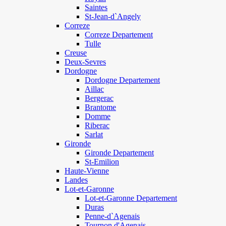
Saintes
St-Jean-d`Angely
Correze
Correze Departement
Tulle
Creuse
Deux-Sevres
Dordogne
Dordogne Departement
Aillac
Bergerac
Brantome
Domme
Riberac
Sarlat
Gironde
Gironde Departement
St-Emilion
Haute-Vienne
Landes
Lot-et-Garonne
Lot-et-Garonne Departement
Duras
Penne-d`Agenais
Tournon d'Agenais