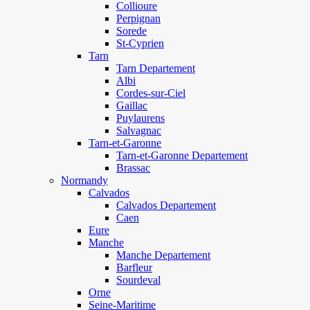
Collioure
Perpignan
Sorede
St-Cyprien
Tarn
Tarn Departement
Albi
Cordes-sur-Ciel
Gaillac
Puylaurens
Salvagnac
Tarn-et-Garonne
Tarn-et-Garonne Departement
Brassac
Normandy
Calvados
Calvados Departement
Caen
Eure
Manche
Manche Departement
Barfleur
Sourdeval
Orne
Seine-Maritime