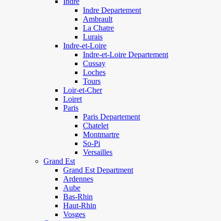
Indre
Indre Departement
Ambrault
La Chatre
Lurais
Indre-et-Loire
Indre-et-Loire Departement
Cussay
Loches
Tours
Loir-et-Cher
Loiret
Paris
Paris Departement
Chatelet
Montmartre
So-Pi
Versailles
Grand Est
Grand Est Department
Ardennes
Aube
Bas-Rhin
Haut-Rhin
Vosges