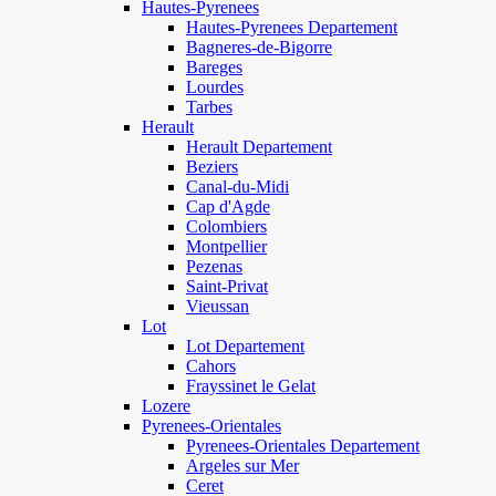
Hautes-Pyrenees
Hautes-Pyrenees Departement
Bagneres-de-Bigorre
Bareges
Lourdes
Tarbes
Herault
Herault Departement
Beziers
Canal-du-Midi
Cap d'Agde
Colombiers
Montpellier
Pezenas
Saint-Privat
Vieussan
Lot
Lot Departement
Cahors
Frayssinet le Gelat
Lozere
Pyrenees-Orientales
Pyrenees-Orientales Departement
Argeles sur Mer
Ceret