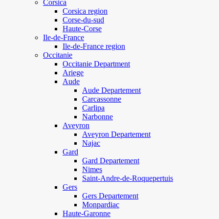
Corsica
Corsica region
Corse-du-sud
Haute-Corse
Ile-de-France
Ile-de-France region
Occitanie
Occitanie Department
Ariege
Aude
Aude Departement
Carcassonne
Carlipa
Narbonne
Aveyron
Aveyron Departement
Najac
Gard
Gard Departement
Nimes
Saint-Andre-de-Roquepertuis
Gers
Gers Departement
Monpardiac
Haute-Garonne