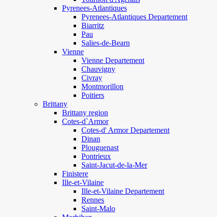
Pyrenees-Atlantiques
Pyrenees-Atlantiques Departement
Biarritz
Pau
Salies-de-Bearn
Vienne
Vienne Departement
Chauvigny
Civray
Montmorillon
Poitiers
Brittany
Brittany region
Cotes-d`Armor
Cotes-d' Armor Departement
Dinan
Plouguenast
Pontrieux
Saint-Jacut-de-la-Mer
Finistere
Ille-et-Vilaine
Ille-et-Vilaine Departement
Rennes
Saint-Malo