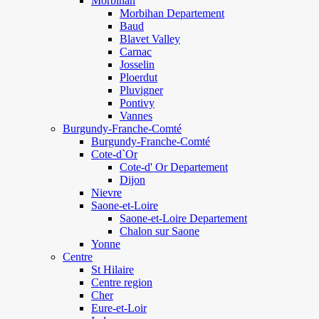
Morbihan
Morbihan Departement
Baud
Blavet Valley
Carnac
Josselin
Ploerdut
Pluvigner
Pontivy
Vannes
Burgundy-Franche-Comté
Burgundy-Franche-Comté
Cote-d`Or
Cote-d' Or Departement
Dijon
Nievre
Saone-et-Loire
Saone-et-Loire Departement
Chalon sur Saone
Yonne
Centre
St Hilaire
Centre region
Cher
Eure-et-Loir