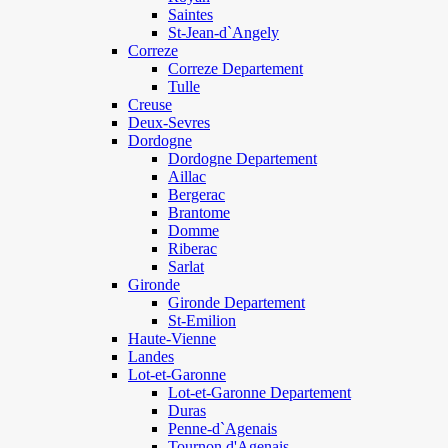
Saintes
St-Jean-d`Angely
Correze
Correze Departement
Tulle
Creuse
Deux-Sevres
Dordogne
Dordogne Departement
Aillac
Bergerac
Brantome
Domme
Riberac
Sarlat
Gironde
Gironde Departement
St-Emilion
Haute-Vienne
Landes
Lot-et-Garonne
Lot-et-Garonne Departement
Duras
Penne-d`Agenais
Tournon d'Agenais