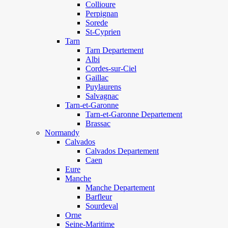
Collioure
Perpignan
Sorede
St-Cyprien
Tarn
Tarn Departement
Albi
Cordes-sur-Ciel
Gaillac
Puylaurens
Salvagnac
Tarn-et-Garonne
Tarn-et-Garonne Departement
Brassac
Normandy
Calvados
Calvados Departement
Caen
Eure
Manche
Manche Departement
Barfleur
Sourdeval
Orne
Seine-Maritime