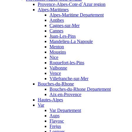
Provence-Alpes-Cote-d`Azur region
Alpes-Maritimes
Alpes-Maritime Departement
Antibes
Cagnes-sur-Mer
Cannes
Juan-Les-Pins
Mandelieu-La Napoule
Menton
Mougins
Nice
Roquefort-les-Pins
Valbonne
Vence
Villefranche-sur-Mer
Bouches-du-Rhone
Bouches-du-Rhone Departement
Aix-en-Provence
Hautes-Alpes
Var
Var Departement
Aups
Flayosc
Frejus
Lorgues