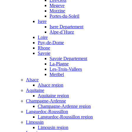
Les-Gets
Megeve
Morzine
Portes-du-Soleil
Isere
Isere Departement
Alpe-d`Huez
Loire
Puy-de-Dome
Rhone
Savoie
Savoie Departement
La-Plagne
Les-Trois-Vallees
Meribel
Alsace
Alsace region
Aquitaine
Aquitaine region
Champagne-Ardenne
Champagne-Ardenne region
Languedoc-Roussillon
Languedoc-Roussillon region
Limousin
Limousin region