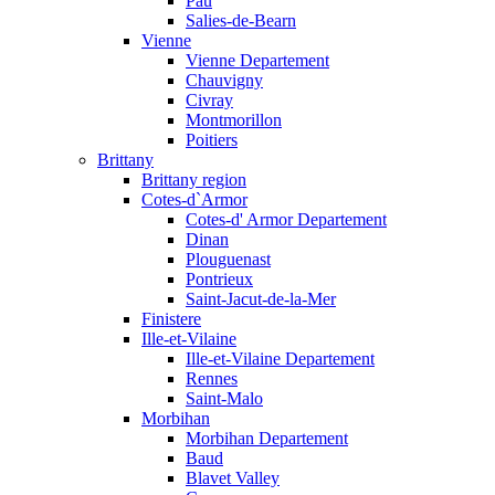
Pau
Salies-de-Bearn
Vienne
Vienne Departement
Chauvigny
Civray
Montmorillon
Poitiers
Brittany
Brittany region
Cotes-d`Armor
Cotes-d' Armor Departement
Dinan
Plouguenast
Pontrieux
Saint-Jacut-de-la-Mer
Finistere
Ille-et-Vilaine
Ille-et-Vilaine Departement
Rennes
Saint-Malo
Morbihan
Morbihan Departement
Baud
Blavet Valley