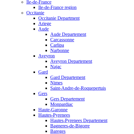
Ile-de-France
Ile-de-France region
Occitanie
Occitanie Department
Ariege
Aude
Aude Departement
Carcassonne
Carlipa
Narbonne
Aveyron
Aveyron Departement
Najac
Gard
Gard Departement
Nimes
Saint-Andre-de-Roquepertuis
Gers
Gers Departement
Monpardiac
Haute-Garonne
Hautes-Pyrenees
Hautes-Pyrenees Departement
Bagneres-de-Bigorre
Bareges