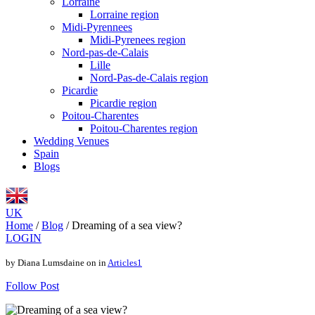
Lorraine
Lorraine region
Midi-Pyrennees
Midi-Pyrenees region
Nord-pas-de-Calais
Lille
Nord-Pas-de-Calais region
Picardie
Picardie region
Poitou-Charentes
Poitou-Charentes region
Wedding Venues
Spain
Blogs
UK
Home
/
Blog
/
Dreaming of a sea view?
LOGIN
by Diana Lumsdaine on in
Articles1
Follow Post