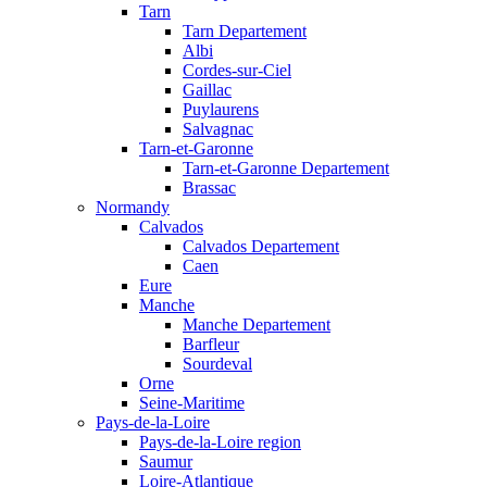
Tarn
Tarn Departement
Albi
Cordes-sur-Ciel
Gaillac
Puylaurens
Salvagnac
Tarn-et-Garonne
Tarn-et-Garonne Departement
Brassac
Normandy
Calvados
Calvados Departement
Caen
Eure
Manche
Manche Departement
Barfleur
Sourdeval
Orne
Seine-Maritime
Pays-de-la-Loire
Pays-de-la-Loire region
Saumur
Loire-Atlantique