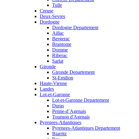
Tulle
Creuse
Deux-Sevres
Dordogne
Dordogne Departement
Aillac
Bergerac
Brantome
Domme
Riberac
Sarlat
Gironde
Gironde Departement
St-Emilion
Haute-Vienne
Landes
Lot-et-Garonne
Lot-et-Garonne Departement
Duras
Penne-d`Agenais
Tournon d'Agenais
Pyrenees-Atlantiques
Pyrenees-Atlantiques Departement
Biarritz