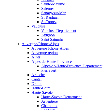
Sainte-Maxime
Salernes
Sanary-sur-Mer
St-Raphael
St-Tropez
Vaucluse
Vaucluse Departement
Avignon
Saint Saturnin
Auvergne-Rhone-Alpes
Auvergne-Rhône-Alpes
Auvergne region
Allier
Alpes-de-Haute-Provence
Alpes-de-Haute-Provence Departement
Pierrevert
Ardeche
Cantal
Drome
Haute-Loire
Haute-Savoie
Haute-Savoie Department
Argentiere
Chamonix