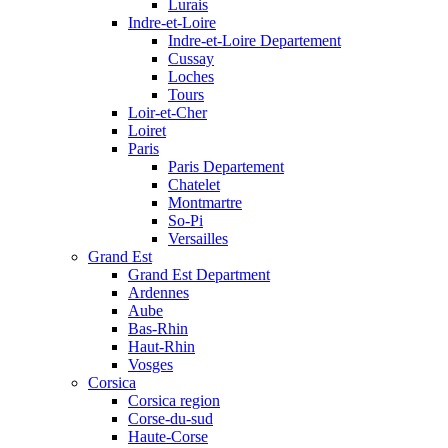
Lurais
Indre-et-Loire
Indre-et-Loire Departement
Cussay
Loches
Tours
Loir-et-Cher
Loiret
Paris
Paris Departement
Chatelet
Montmartre
So-Pi
Versailles
Grand Est
Grand Est Department
Ardennes
Aube
Bas-Rhin
Haut-Rhin
Vosges
Corsica
Corsica region
Corse-du-sud
Haute-Corse