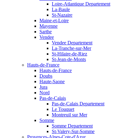
Loire-Atlantique Departement
La-Baule
St-Nazaire
Maine-et-Loire
Mayenne
Sarthe
Vendee
Vendee Departement
La-Tranche-sur-Mer
St-Hilaire-de-Riez
St-Jean-de-Monts
Hauts-de-France
Hauts-de-France
Doubs
Haute-Saone
Jura
Nord
Pas-de-Calais
Pas-de-Calais Departement
Le Touquet
Montreuil sur Mer
Somme
Somme Departement
St-Valery-Sur-Somme
Provences-Alpes-Cote-d'Azur