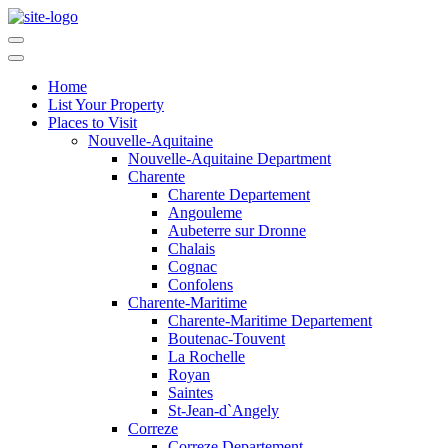
Home
List Your Property
Places to Visit
Nouvelle-Aquitaine
Nouvelle-Aquitaine Department
Charente
Charente Departement
Angouleme
Aubeterre sur Dronne
Chalais
Cognac
Confolens
Charente-Maritime
Charente-Maritime Departement
Boutenac-Touvent
La Rochelle
Royan
Saintes
St-Jean-d`Angely
Correze
Correze Departement