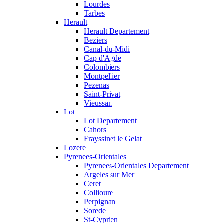
Lourdes
Tarbes
Herault
Herault Departement
Beziers
Canal-du-Midi
Cap d'Agde
Colombiers
Montpellier
Pezenas
Saint-Privat
Vieussan
Lot
Lot Departement
Cahors
Frayssinet le Gelat
Lozere
Pyrenees-Orientales
Pyrenees-Orientales Departement
Argeles sur Mer
Ceret
Collioure
Perpignan
Sorede
St-Cyprien