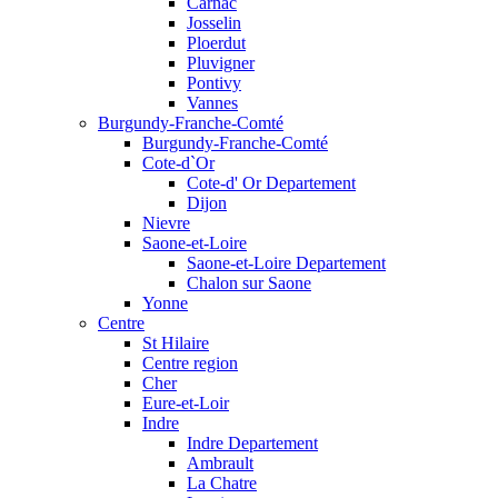
Carnac
Josselin
Ploerdut
Pluvigner
Pontivy
Vannes
Burgundy-Franche-Comté
Burgundy-Franche-Comté
Cote-d`Or
Cote-d' Or Departement
Dijon
Nievre
Saone-et-Loire
Saone-et-Loire Departement
Chalon sur Saone
Yonne
Centre
St Hilaire
Centre region
Cher
Eure-et-Loir
Indre
Indre Departement
Ambrault
La Chatre