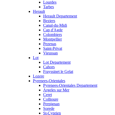
Lourdes
Tarbes
Herault
Herault Departement
Beziers
Canal-du-Midi
Cap d'Agde
Colombiers
Montpellier
Pezenas
Saint-Privat
Vieussan
Lot
Lot Departement
Cahors
Frayssinet le Gelat
Lozere
Pyrenees-Orientales
Pyrenees-Orientales Departement
Argeles sur Mer
Ceret
Collioure
Perpignan
Sorede
St-Cyprien