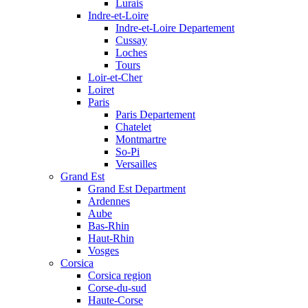
Lurais
Indre-et-Loire
Indre-et-Loire Departement
Cussay
Loches
Tours
Loir-et-Cher
Loiret
Paris
Paris Departement
Chatelet
Montmartre
So-Pi
Versailles
Grand Est
Grand Est Department
Ardennes
Aube
Bas-Rhin
Haut-Rhin
Vosges
Corsica
Corsica region
Corse-du-sud
Haute-Corse