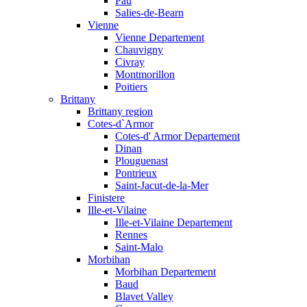
Pau
Salies-de-Bearn
Vienne
Vienne Departement
Chauvigny
Civray
Montmorillon
Poitiers
Brittany
Brittany region
Cotes-d`Armor
Cotes-d' Armor Departement
Dinan
Plouguenast
Pontrieux
Saint-Jacut-de-la-Mer
Finistere
Ille-et-Vilaine
Ille-et-Vilaine Departement
Rennes
Saint-Malo
Morbihan
Morbihan Departement
Baud
Blavet Valley