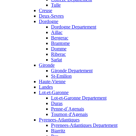
Tulle
Creuse
Deux-Sevres
Dordogne
Dordogne Departement
Aillac
Bergerac
Brantome
Domme
Riberac
Sarlat
Gironde
Gironde Departement
St-Emilion
Haute-Vienne
Landes
Lot-et-Garonne
Lot-et-Garonne Departement
Duras
Penne-d`Agenais
Tournon d'Agenais
Pyrenees-Atlantiques
Pyrenees-Atlantiques Departement
Biarritz