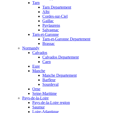
Tarn
Tarn Departement
Albi
Cordes-sur-Ciel
Gaillac
Puylaurens
Salvagnac
Tarn-et-Garonne
Tarn-et-Garonne Departement
Brassac
Normandy
Calvados
Calvados Departement
Caen
Eure
Manche
Manche Departement
Barfleur
Sourdeval
Orne
Seine-Maritime
Pays-de-la-Loire
Pays-de-la-Loire region
Saumur
Loire-Atlantique