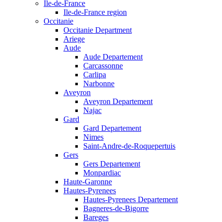
Ile-de-France
Ile-de-France region
Occitanie
Occitanie Department
Ariege
Aude
Aude Departement
Carcassonne
Carlipa
Narbonne
Aveyron
Aveyron Departement
Najac
Gard
Gard Departement
Nimes
Saint-Andre-de-Roquepertuis
Gers
Gers Departement
Monpardiac
Haute-Garonne
Hautes-Pyrenees
Hautes-Pyrenees Departement
Bagneres-de-Bigorre
Bareges