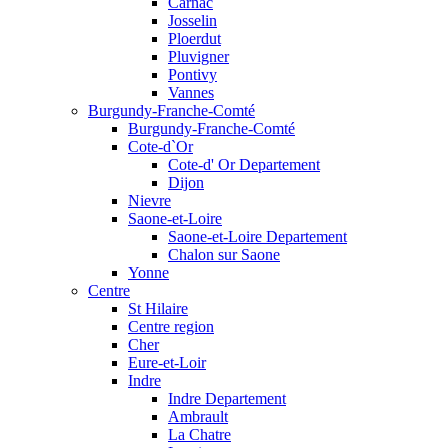
Carnac
Josselin
Ploerdut
Pluvigner
Pontivy
Vannes
Burgundy-Franche-Comté
Burgundy-Franche-Comté
Cote-d`Or
Cote-d' Or Departement
Dijon
Nievre
Saone-et-Loire
Saone-et-Loire Departement
Chalon sur Saone
Yonne
Centre
St Hilaire
Centre region
Cher
Eure-et-Loir
Indre
Indre Departement
Ambrault
La Chatre