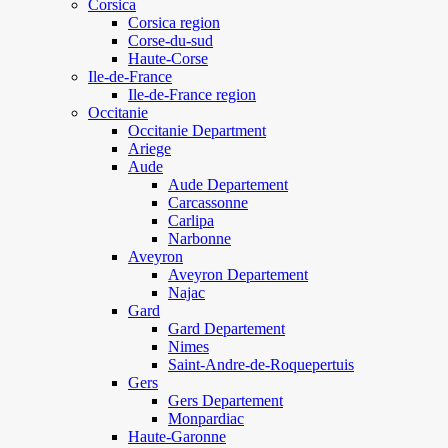
Corsica
Corsica region
Corse-du-sud
Haute-Corse
Ile-de-France
Ile-de-France region
Occitanie
Occitanie Department
Ariege
Aude
Aude Departement
Carcassonne
Carlipa
Narbonne
Aveyron
Aveyron Departement
Najac
Gard
Gard Departement
Nimes
Saint-Andre-de-Roquepertuis
Gers
Gers Departement
Monpardiac
Haute-Garonne