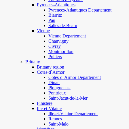
Pyrenees-Atlantiques
Pyrenees-Atlantiques Departement
Biarritz
Pau
Salies-de-Bearn
Vienne
Vienne Departement
Chauvigny
Civray
Montmorillon
Poitiers
Brittany
Brittany region
Cotes-d`Armor
Cotes-d' Armor Departement
Dinan
Plouguenast
Pontrieux
Saint-Jacut-de-la-Mer
Finistere
Ille-et-Vilaine
Ille-et-Vilaine Departement
Rennes
Saint-Malo