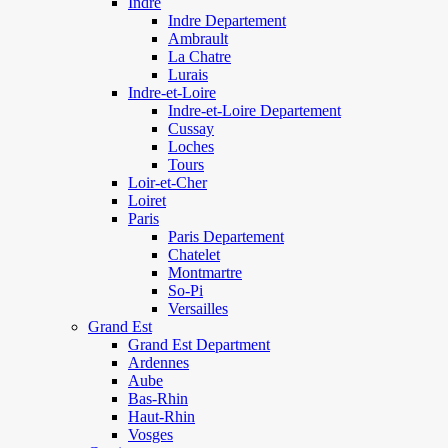
Indre
Indre Departement
Ambrault
La Chatre
Lurais
Indre-et-Loire
Indre-et-Loire Departement
Cussay
Loches
Tours
Loir-et-Cher
Loiret
Paris
Paris Departement
Chatelet
Montmartre
So-Pi
Versailles
Grand Est
Grand Est Department
Ardennes
Aube
Bas-Rhin
Haut-Rhin
Vosges