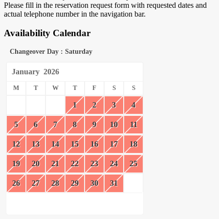
Please fill in the reservation request form with requested dates and
actual telephone number in the navigation bar.
Availability Calendar
Changeover Day : Saturday
January
2026
M
T
W
T
F
S
S
1
2
3
4
5
6
7
8
9
10
11
12
13
14
15
16
17
18
19
20
21
22
23
24
25
26
27
28
29
30
31