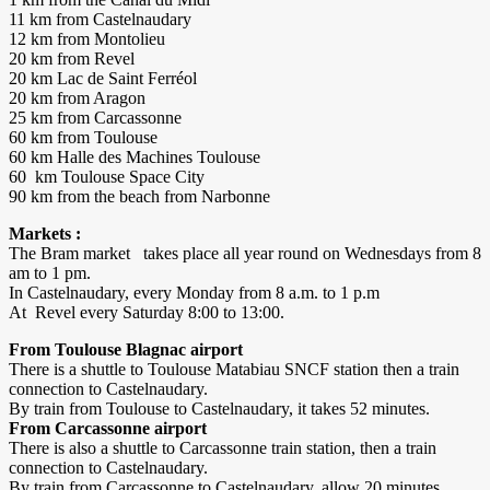
11 km from Castelnaudary
12 km from Montolieu
20 km from Revel
20 km Lac de Saint Ferréol
20 km from Aragon
25 km from Carcassonne
60 km from Toulouse
60 km Halle des Machines Toulouse
60 km Toulouse Space City
90 km from the beach from Narbonne
Markets :
The Bram market takes place all year round on Wednesdays from 8
am to 1 pm.
In Castelnaudary, every Monday from 8 a.m. to 1 p.m
​At Revel every Saturday 8:00 to 13:00.
From Toulouse Blagnac airport
There is a shuttle to Toulouse Matabiau SNCF station then a train
connection to Castelnaudary.
By train from Toulouse to Castelnaudary, it takes 52 minutes.
From Carcassonne airport
There is also a shuttle to Carcassonne train station, then a train
connection to Castelnaudary.
By train from Carcassonne to Castelnaudary, allow 20 minutes.