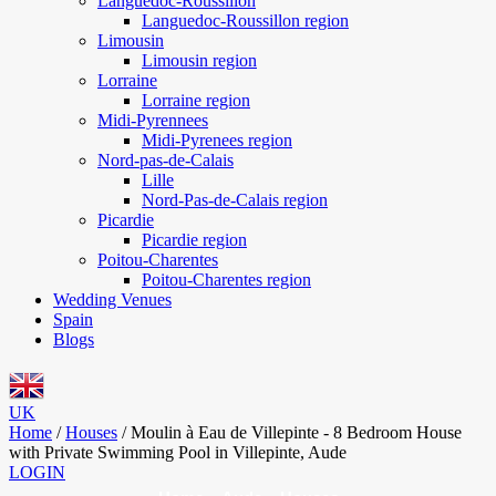
Languedoc-Roussillon
Languedoc-Roussillon region
Limousin
Limousin region
Lorraine
Lorraine region
Midi-Pyrennees
Midi-Pyrenees region
Nord-pas-de-Calais
Lille
Nord-Pas-de-Calais region
Picardie
Picardie region
Poitou-Charentes
Poitou-Charentes region
Wedding Venues
Spain
Blogs
UK
Home
/
Houses
/
Moulin à Eau de Villepinte - 8 Bedroom House
with Private Swimming Pool in Villepinte, Aude
LOGIN