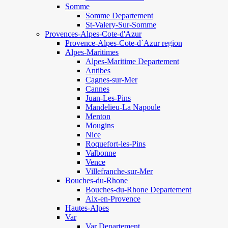
Somme
Somme Departement
St-Valery-Sur-Somme
Provences-Alpes-Cote-d'Azur
Provence-Alpes-Cote-d`Azur region
Alpes-Maritimes
Alpes-Maritime Departement
Antibes
Cagnes-sur-Mer
Cannes
Juan-Les-Pins
Mandelieu-La Napoule
Menton
Mougins
Nice
Roquefort-les-Pins
Valbonne
Vence
Villefranche-sur-Mer
Bouches-du-Rhone
Bouches-du-Rhone Departement
Aix-en-Provence
Hautes-Alpes
Var
Var Departement