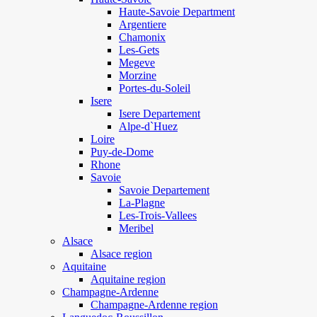
Haute-Savoie Department
Argentiere
Chamonix
Les-Gets
Megeve
Morzine
Portes-du-Soleil
Isere
Isere Departement
Alpe-d`Huez
Loire
Puy-de-Dome
Rhone
Savoie
Savoie Departement
La-Plagne
Les-Trois-Vallees
Meribel
Alsace
Alsace region
Aquitaine
Aquitaine region
Champagne-Ardenne
Champagne-Ardenne region