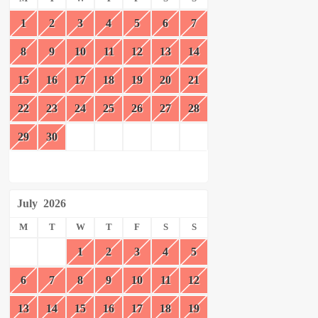
1
2
3
4
5
6
7
8
9
10
11
12
13
14
15
16
17
18
19
20
21
22
23
24
25
26
27
28
29
30
July
2026
M
T
W
T
F
S
S
1
2
3
4
5
6
7
8
9
10
11
12
13
14
15
16
17
18
19