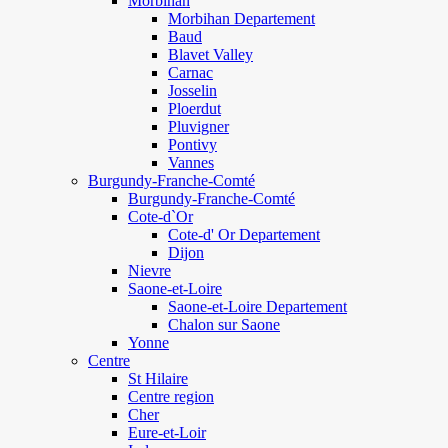
Morbihan
Morbihan Departement
Baud
Blavet Valley
Carnac
Josselin
Ploerdut
Pluvigner
Pontivy
Vannes
Burgundy-Franche-Comté
Burgundy-Franche-Comté
Cote-d`Or
Cote-d' Or Departement
Dijon
Nievre
Saone-et-Loire
Saone-et-Loire Departement
Chalon sur Saone
Yonne
Centre
St Hilaire
Centre region
Cher
Eure-et-Loir