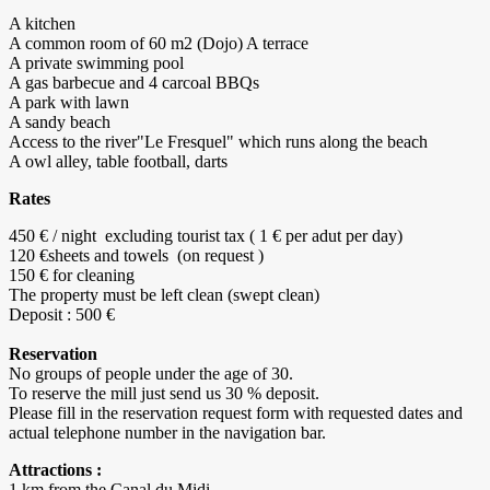
A kitchen
A common room of 60 m2 (Dojo) A terrace
A private swimming pool
A gas barbecue and 4 carcoal BBQs
A park with lawn
A sandy beach
Access to the river"Le Fresquel" which runs along the beach
A owl alley, table football, darts
Rates
450 € / night excluding tourist tax ( 1 € per adut per day)
120 €sheets and towels (on request )
150 € for cleaning
The property must be left clean (swept clean)
Deposit : 500 €
Reservation
No groups of people under the age of 30.
To reserve the mill just send us 30 % deposit.
Please fill in the reservation request form with requested dates and
actual telephone number in the navigation bar.
Attractions :
1 km from the Canal du Midi