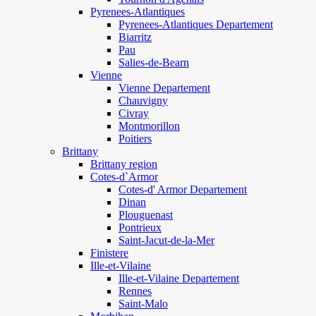
Pyrenees-Atlantiques
Pyrenees-Atlantiques Departement
Biarritz
Pau
Salies-de-Bearn
Vienne
Vienne Departement
Chauvigny
Civray
Montmorillon
Poitiers
Brittany
Brittany region
Cotes-d`Armor
Cotes-d' Armor Departement
Dinan
Plouguenast
Pontrieux
Saint-Jacut-de-la-Mer
Finistere
Ille-et-Vilaine
Ille-et-Vilaine Departement
Rennes
Saint-Malo