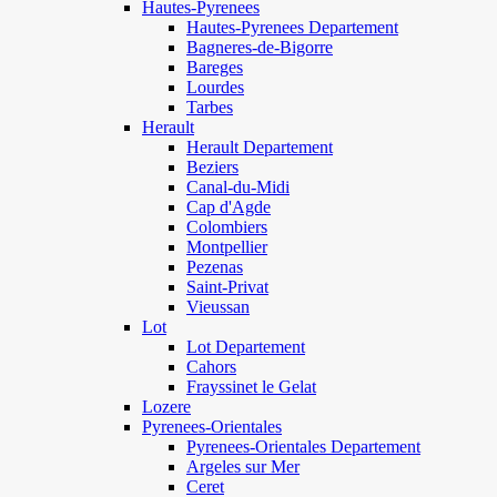
Hautes-Pyrenees
Hautes-Pyrenees Departement
Bagneres-de-Bigorre
Bareges
Lourdes
Tarbes
Herault
Herault Departement
Beziers
Canal-du-Midi
Cap d'Agde
Colombiers
Montpellier
Pezenas
Saint-Privat
Vieussan
Lot
Lot Departement
Cahors
Frayssinet le Gelat
Lozere
Pyrenees-Orientales
Pyrenees-Orientales Departement
Argeles sur Mer
Ceret