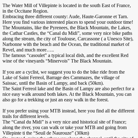
The Water Mill of Villepinte is located in the south East of France,
in the Occitane Region.
Embracing three different county: Aude, Haute-Garonne et Tarn.
Here you find various interested places to spend your outdoor time!
The Mountains, like the Pyrenees, the Black Mountain, the Lakes,
the Cathar Castles, the “Canal du Midi”, some very nice bike paths
along the stream, the city of Toulouse, Carcassone ( a Unesco Site),
Narbonne with the beach and the Ocean, the traditional market of
Revel, and much more…..
The famous “casoulet” a typical local dish, and the excellent Red
wine of the vineyards “Minervois” The Black Mountain.
If you are a cyclist, we suggest you to do the bike ride from the
Lake of Saint Ferreol, Barrage des Cammazes, the village of
Saissac, until the Basin of Lampy, and back (50km).
The Saint Ferreol lake and the Basin of Lampy are also perfect for a
nice easy walk around both lakes. At the Black Mountain, you can
also go for a trekking or just an easy walk in the forest.
If you prefer using your MTB instead, here you find all the different
trails for different levels.
The “Canal du Midi” is a very nice and historical site of France;
along the river, you can walk or take your MTB and going from
Villepinte ti the “Seuil de Naurouze” (30km)