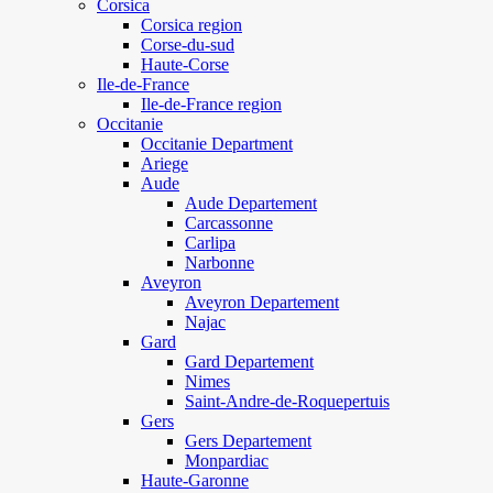
Corsica
Corsica region
Corse-du-sud
Haute-Corse
Ile-de-France
Ile-de-France region
Occitanie
Occitanie Department
Ariege
Aude
Aude Departement
Carcassonne
Carlipa
Narbonne
Aveyron
Aveyron Departement
Najac
Gard
Gard Departement
Nimes
Saint-Andre-de-Roquepertuis
Gers
Gers Departement
Monpardiac
Haute-Garonne