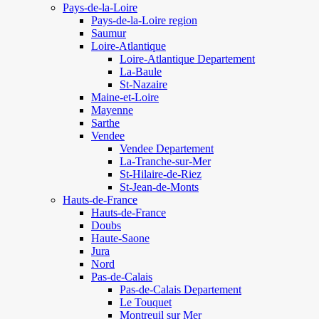
Pays-de-la-Loire
Pays-de-la-Loire region
Saumur
Loire-Atlantique
Loire-Atlantique Departement
La-Baule
St-Nazaire
Maine-et-Loire
Mayenne
Sarthe
Vendee
Vendee Departement
La-Tranche-sur-Mer
St-Hilaire-de-Riez
St-Jean-de-Monts
Hauts-de-France
Hauts-de-France
Doubs
Haute-Saone
Jura
Nord
Pas-de-Calais
Pas-de-Calais Departement
Le Touquet
Montreuil sur Mer