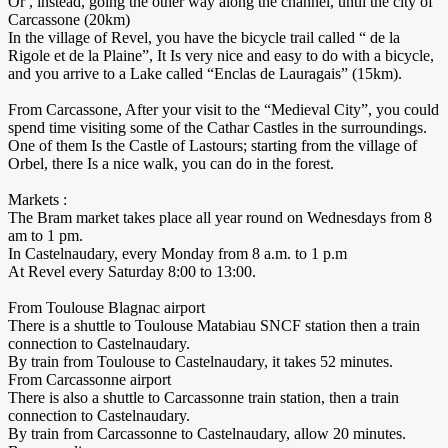
Or , instead, going the other way along the channel, until the city of
Carcassone (20km)
In the village of Revel, you have the bicycle trail called “ de la
Rigole et de la Plaine”, It Is very nice and easy to do with a bicycle,
and you arrive to a Lake called “Enclas de Lauragais” (15km).
From Carcassone, After your visit to the “Medieval City”, you could
spend time visiting some of the Cathar Castles in the surroundings.
One of them Is the Castle of Lastours; starting from the village of
Orbel, there Is a nice walk, you can do in the forest.
Markets :
The Bram market takes place all year round on Wednesdays from 8
am to 1 pm.
In Castelnaudary, every Monday from 8 a.m. to 1 p.m
​At Revel every Saturday 8:00 to 13:00.
From Toulouse Blagnac airport
There is a shuttle to Toulouse Matabiau SNCF station then a train
connection to Castelnaudary.
By train from Toulouse to Castelnaudary, it takes 52 minutes.
​From Carcassonne airport
There is also a shuttle to Carcassonne train station, then a train
connection to Castelnaudary.
By train from Carcassonne to Castelnaudary, allow 20 minutes.