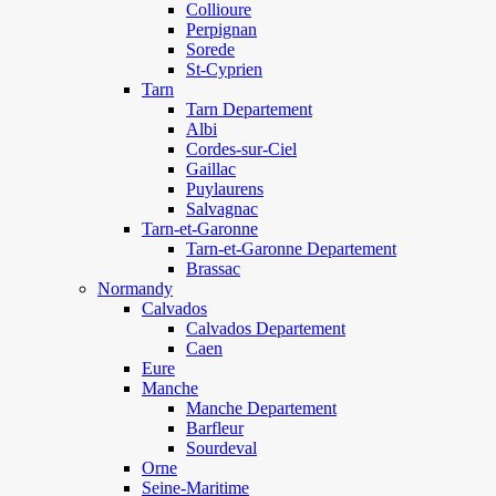
Collioure
Perpignan
Sorede
St-Cyprien
Tarn
Tarn Departement
Albi
Cordes-sur-Ciel
Gaillac
Puylaurens
Salvagnac
Tarn-et-Garonne
Tarn-et-Garonne Departement
Brassac
Normandy
Calvados
Calvados Departement
Caen
Eure
Manche
Manche Departement
Barfleur
Sourdeval
Orne
Seine-Maritime