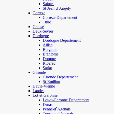
Saintes
St-Jean-d`Angely
Correze
Correze Departement
Tulle
Creuse
Deux-Sevres
Dordogne
Dordogne Departement
Aillac
Bergerac
Brantome
Domme
Riberac
Sarlat
Gironde
Gironde Departement
St-Emilion
Haute-Vienne
Landes
Lot-et-Garonne
Lot-et-Garonne Departement
Duras
Penne-d`Agenais
Tournon d'Agenais