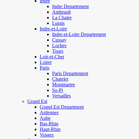
Indre
Indre Departement
Ambrault
La Chatre
Lurais
Indre-et-Loire
Indre-et-Loire Departement
Cussay
Loches
Tours
Loir-et-Cher
Loiret
Paris
Paris Departement
Chatelet
Montmartre
So-Pi
Versailles
Grand Est
Grand Est Department
Ardennes
Aube
Bas-Rhin
Haut-Rhin
Vosges