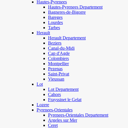
Hautes-Pyrenees
Hautes-Pyrenees Departement
Bagneres-de-Bigorre
Bareges
Lourdes
Tarbes
Herault
Herault Departement
Beziers
Canal-du-Midi
Cap d'Agde
Colombiers
Montpellier
Pezenas
Saint-Privat
Vieussan
Lot
Lot Departement
Cahors
Frayssinet le Gelat
Lozere
Pyrenees-Orientales
Pyrenees-Orientales Departement
Argeles sur Mer
Ceret