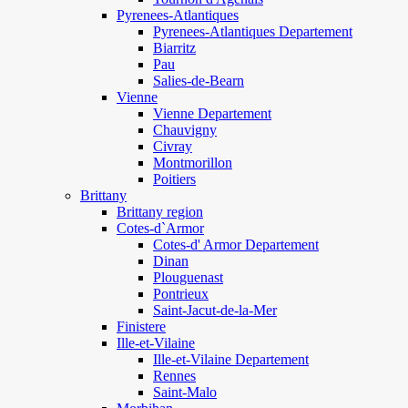
Pyrenees-Atlantiques
Pyrenees-Atlantiques Departement
Biarritz
Pau
Salies-de-Bearn
Vienne
Vienne Departement
Chauvigny
Civray
Montmorillon
Poitiers
Brittany
Brittany region
Cotes-d`Armor
Cotes-d' Armor Departement
Dinan
Plouguenast
Pontrieux
Saint-Jacut-de-la-Mer
Finistere
Ille-et-Vilaine
Ille-et-Vilaine Departement
Rennes
Saint-Malo