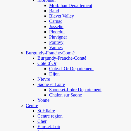
Morbihan
Morbihan Departement
Baud
Blavet Valley
Carnac
Josselin
Ploerdut
Pluvigner
Pontivy
Vannes
Burgundy-Franche-Comté
Burgundy-Franche-Comté
Cote-d`Or
Cote-d' Or Departement
Dijon
Nievre
Saone-et-Loire
Saone-et-Loire Departement
Chalon sur Saone
Yonne
Centre
St Hilaire
Centre region
Cher
Eure-et-Loir