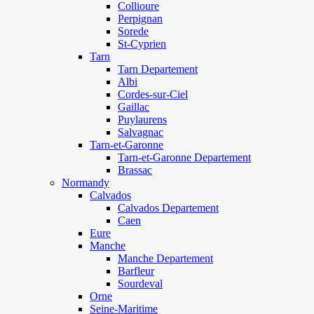
Collioure
Perpignan
Sorede
St-Cyprien
Tarn
Tarn Departement
Albi
Cordes-sur-Ciel
Gaillac
Puylaurens
Salvagnac
Tarn-et-Garonne
Tarn-et-Garonne Departement
Brassac
Normandy
Calvados
Calvados Departement
Caen
Eure
Manche
Manche Departement
Barfleur
Sourdeval
Orne
Seine-Maritime