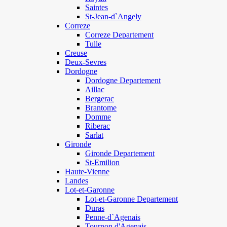
Saintes
St-Jean-d`Angely
Correze
Correze Departement
Tulle
Creuse
Deux-Sevres
Dordogne
Dordogne Departement
Aillac
Bergerac
Brantome
Domme
Riberac
Sarlat
Gironde
Gironde Departement
St-Emilion
Haute-Vienne
Landes
Lot-et-Garonne
Lot-et-Garonne Departement
Duras
Penne-d`Agenais
Tournon d'Agenais