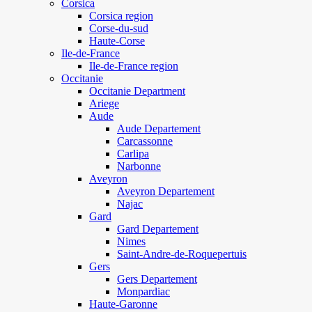
Corsica
Corsica region
Corse-du-sud
Haute-Corse
Ile-de-France
Ile-de-France region
Occitanie
Occitanie Department
Ariege
Aude
Aude Departement
Carcassonne
Carlipa
Narbonne
Aveyron
Aveyron Departement
Najac
Gard
Gard Departement
Nimes
Saint-Andre-de-Roquepertuis
Gers
Gers Departement
Monpardiac
Haute-Garonne