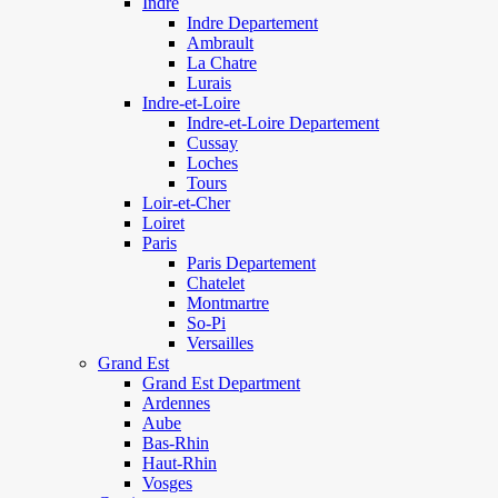
Indre
Indre Departement
Ambrault
La Chatre
Lurais
Indre-et-Loire
Indre-et-Loire Departement
Cussay
Loches
Tours
Loir-et-Cher
Loiret
Paris
Paris Departement
Chatelet
Montmartre
So-Pi
Versailles
Grand Est
Grand Est Department
Ardennes
Aube
Bas-Rhin
Haut-Rhin
Vosges