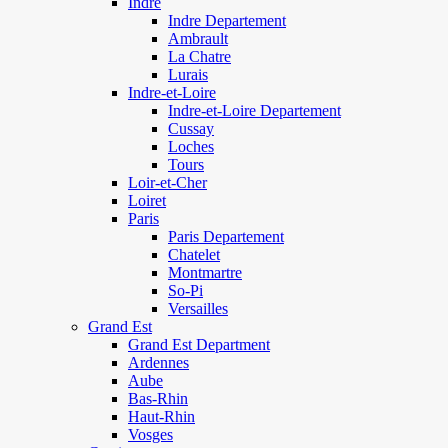
Indre
Indre Departement
Ambrault
La Chatre
Lurais
Indre-et-Loire
Indre-et-Loire Departement
Cussay
Loches
Tours
Loir-et-Cher
Loiret
Paris
Paris Departement
Chatelet
Montmartre
So-Pi
Versailles
Grand Est
Grand Est Department
Ardennes
Aube
Bas-Rhin
Haut-Rhin
Vosges