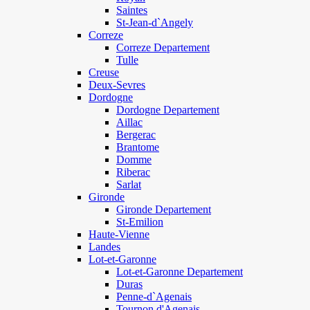
Saintes
St-Jean-d`Angely
Correze
Correze Departement
Tulle
Creuse
Deux-Sevres
Dordogne
Dordogne Departement
Aillac
Bergerac
Brantome
Domme
Riberac
Sarlat
Gironde
Gironde Departement
St-Emilion
Haute-Vienne
Landes
Lot-et-Garonne
Lot-et-Garonne Departement
Duras
Penne-d`Agenais
Tournon d'Agenais