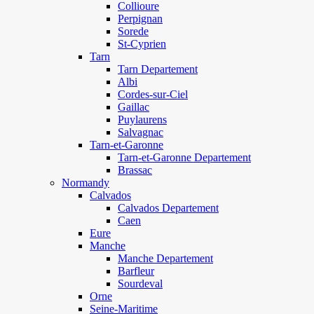
Collioure
Perpignan
Sorede
St-Cyprien
Tarn
Tarn Departement
Albi
Cordes-sur-Ciel
Gaillac
Puylaurens
Salvagnac
Tarn-et-Garonne
Tarn-et-Garonne Departement
Brassac
Normandy
Calvados
Calvados Departement
Caen
Eure
Manche
Manche Departement
Barfleur
Sourdeval
Orne
Seine-Maritime