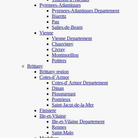
Pyrenees-Atlantiques
Pyrenees-Atlantiques Departement
Biarritz
Pau
Salies-de-Bearn
Vienne
Vienne Departement
Chauvigny
Civray
Montmorillon
Poitiers
Brittany
Brittany region
Cotes-d`Armor
Cotes-d' Armor Departement
Dinan
Plouguenast
Pontrieux
Saint-Jacut-de-la-Mer
Finistere
Ille-et-Vilaine
Ille-et-Vilaine Departement
Rennes
Saint-Malo