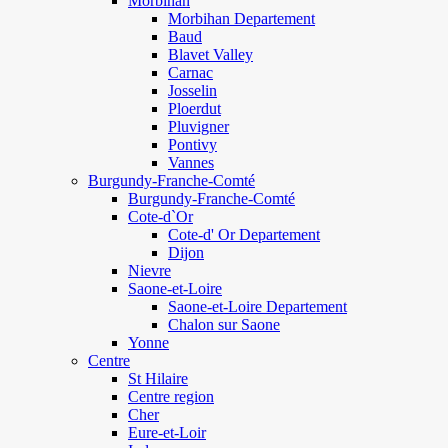
Morbihan
Morbihan Departement
Baud
Blavet Valley
Carnac
Josselin
Ploerdut
Pluvigner
Pontivy
Vannes
Burgundy-Franche-Comté
Burgundy-Franche-Comté
Cote-d`Or
Cote-d' Or Departement
Dijon
Nievre
Saone-et-Loire
Saone-et-Loire Departement
Chalon sur Saone
Yonne
Centre
St Hilaire
Centre region
Cher
Eure-et-Loir