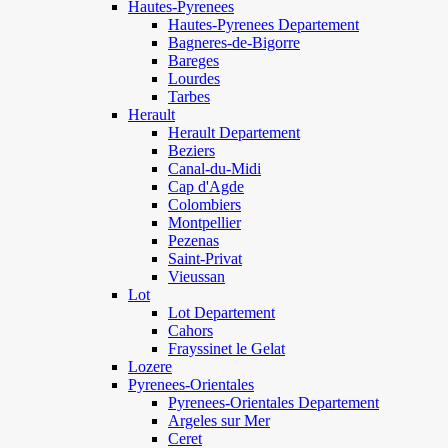
Hautes-Pyrenees
Hautes-Pyrenees Departement
Bagneres-de-Bigorre
Bareges
Lourdes
Tarbes
Herault
Herault Departement
Beziers
Canal-du-Midi
Cap d'Agde
Colombiers
Montpellier
Pezenas
Saint-Privat
Vieussan
Lot
Lot Departement
Cahors
Frayssinet le Gelat
Lozere
Pyrenees-Orientales
Pyrenees-Orientales Departement
Argeles sur Mer
Ceret