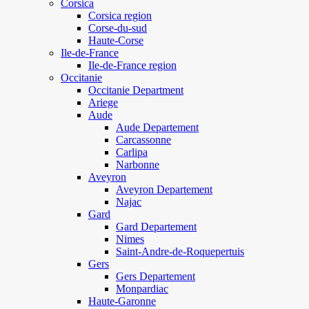
Corsica
Corsica region
Corse-du-sud
Haute-Corse
Ile-de-France
Ile-de-France region
Occitanie
Occitanie Department
Ariege
Aude
Aude Departement
Carcassonne
Carlipa
Narbonne
Aveyron
Aveyron Departement
Najac
Gard
Gard Departement
Nimes
Saint-Andre-de-Roquepertuis
Gers
Gers Departement
Monpardiac
Haute-Garonne