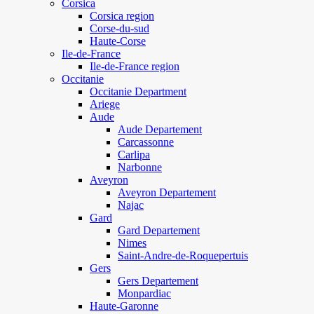
Corsica
Corsica region
Corse-du-sud
Haute-Corse
Ile-de-France
Ile-de-France region
Occitanie
Occitanie Department
Ariege
Aude
Aude Departement
Carcassonne
Carlipa
Narbonne
Aveyron
Aveyron Departement
Najac
Gard
Gard Departement
Nimes
Saint-Andre-de-Roquepertuis
Gers
Gers Departement
Monpardiac
Haute-Garonne