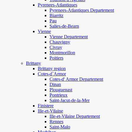
Pyrenees-Atlantiques
Pyrenees-Atlantiques Departement
Biarritz
Pau
Salies-de-Bearn
Vienne
Vienne Departement
Chauvigny
Civray
Montmorillon
Poitiers
Brittany
Brittany region
Cotes-d`Armor
Cotes-d' Armor Departement
Dinan
Plouguenast
Pontrieux
Saint-Jacut-de-la-Mer
Finistere
Ille-et-Vilaine
Ille-et-Vilaine Departement
Rennes
Saint-Malo