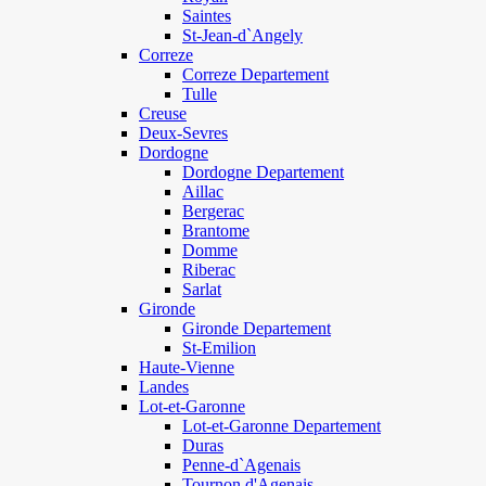
Saintes
St-Jean-d`Angely
Correze
Correze Departement
Tulle
Creuse
Deux-Sevres
Dordogne
Dordogne Departement
Aillac
Bergerac
Brantome
Domme
Riberac
Sarlat
Gironde
Gironde Departement
St-Emilion
Haute-Vienne
Landes
Lot-et-Garonne
Lot-et-Garonne Departement
Duras
Penne-d`Agenais
Tournon d'Agenais