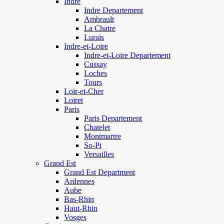
Indre
Indre Departement
Ambrault
La Chatre
Lurais
Indre-et-Loire
Indre-et-Loire Departement
Cussay
Loches
Tours
Loir-et-Cher
Loiret
Paris
Paris Departement
Chatelet
Montmartre
So-Pi
Versailles
Grand Est
Grand Est Department
Ardennes
Aube
Bas-Rhin
Haut-Rhin
Vosges