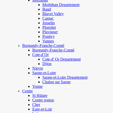
Morbihan
Morbihan Departement
Baud
Blavet Valley
Carnac
Josselin
Ploerdut
Pluvigner
Pontivy
Vannes
Burgundy-Franche-Comté
Burgundy-Franche-Comté
Cote-d`Or
Cote-d' Or Departement
Dijon
Nievre
Saone-et-Loire
Saone-et-Loire Departement
Chalon sur Saone
Yonne
Centre
St Hilaire
Centre region
Cher
Eure-et-Loir