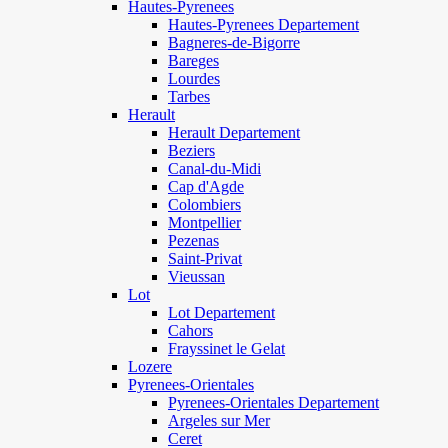
Hautes-Pyrenees
Hautes-Pyrenees Departement
Bagneres-de-Bigorre
Bareges
Lourdes
Tarbes
Herault
Herault Departement
Beziers
Canal-du-Midi
Cap d'Agde
Colombiers
Montpellier
Pezenas
Saint-Privat
Vieussan
Lot
Lot Departement
Cahors
Frayssinet le Gelat
Lozere
Pyrenees-Orientales
Pyrenees-Orientales Departement
Argeles sur Mer
Ceret