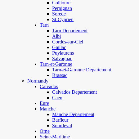
Collioure
Perpignan
Sorede
St-Cyprien
Tarn
Tarn Departement
Albi
Cordes-sur-Ciel
Gaillac
Puylaurens
Salvagnac
Tarn-et-Garonne
Tarn-et-Garonne Departement
Brassac
Normandy
Calvados
Calvados Departement
Caen
Eure
Manche
Manche Departement
Barfleur
Sourdeval
Orne
Seine-Maritime