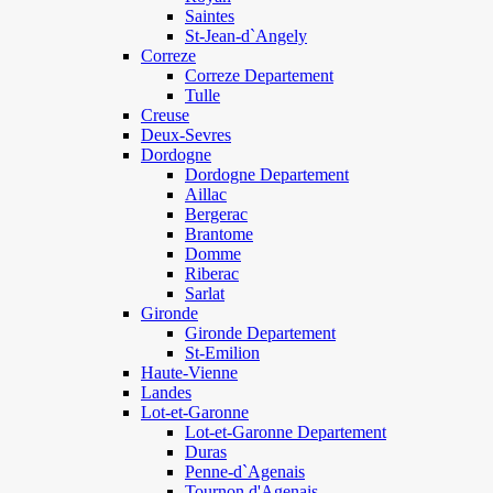
Saintes
St-Jean-d`Angely
Correze
Correze Departement
Tulle
Creuse
Deux-Sevres
Dordogne
Dordogne Departement
Aillac
Bergerac
Brantome
Domme
Riberac
Sarlat
Gironde
Gironde Departement
St-Emilion
Haute-Vienne
Landes
Lot-et-Garonne
Lot-et-Garonne Departement
Duras
Penne-d`Agenais
Tournon d'Agenais