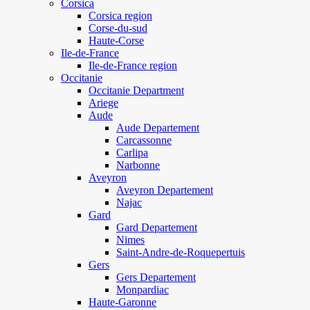
Corsica
Corsica region
Corse-du-sud
Haute-Corse
Ile-de-France
Ile-de-France region
Occitanie
Occitanie Department
Ariege
Aude
Aude Departement
Carcassonne
Carlipa
Narbonne
Aveyron
Aveyron Departement
Najac
Gard
Gard Departement
Nimes
Saint-Andre-de-Roquepertuis
Gers
Gers Departement
Monpardiac
Haute-Garonne