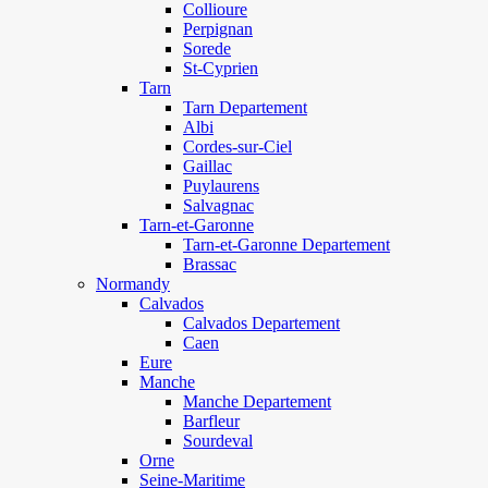
Collioure
Perpignan
Sorede
St-Cyprien
Tarn
Tarn Departement
Albi
Cordes-sur-Ciel
Gaillac
Puylaurens
Salvagnac
Tarn-et-Garonne
Tarn-et-Garonne Departement
Brassac
Normandy
Calvados
Calvados Departement
Caen
Eure
Manche
Manche Departement
Barfleur
Sourdeval
Orne
Seine-Maritime