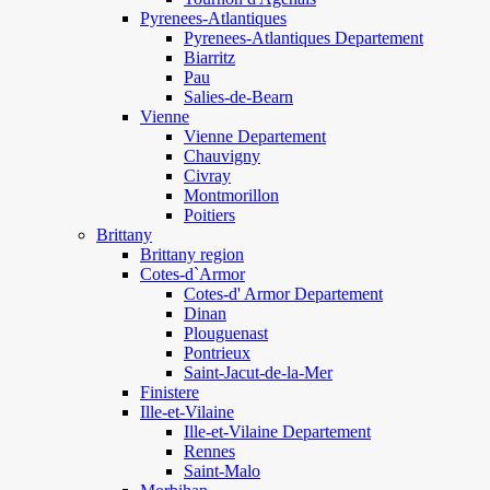
Pyrenees-Atlantiques
Pyrenees-Atlantiques Departement
Biarritz
Pau
Salies-de-Bearn
Vienne
Vienne Departement
Chauvigny
Civray
Montmorillon
Poitiers
Brittany
Brittany region
Cotes-d`Armor
Cotes-d' Armor Departement
Dinan
Plouguenast
Pontrieux
Saint-Jacut-de-la-Mer
Finistere
Ille-et-Vilaine
Ille-et-Vilaine Departement
Rennes
Saint-Malo