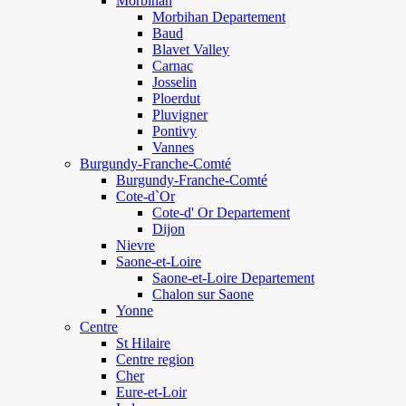
Morbihan
Morbihan Departement
Baud
Blavet Valley
Carnac
Josselin
Ploerdut
Pluvigner
Pontivy
Vannes
Burgundy-Franche-Comté
Burgundy-Franche-Comté
Cote-d`Or
Cote-d' Or Departement
Dijon
Nievre
Saone-et-Loire
Saone-et-Loire Departement
Chalon sur Saone
Yonne
Centre
St Hilaire
Centre region
Cher
Eure-et-Loir