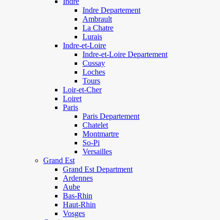
Indre
Indre Departement
Ambrault
La Chatre
Lurais
Indre-et-Loire
Indre-et-Loire Departement
Cussay
Loches
Tours
Loir-et-Cher
Loiret
Paris
Paris Departement
Chatelet
Montmartre
So-Pi
Versailles
Grand Est
Grand Est Department
Ardennes
Aube
Bas-Rhin
Haut-Rhin
Vosges