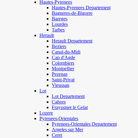
Hautes-Pyrenees
Hautes-Pyrenees Departement
Bagneres-de-Bigorre
Bareges
Lourdes
Tarbes
Herault
Herault Departement
Beziers
Canal-du-Midi
Cap d'Agde
Colombiers
Montpellier
Pezenas
Saint-Privat
Vieussan
Lot
Lot Departement
Cahors
Frayssinet le Gelat
Lozere
Pyrenees-Orientales
Pyrenees-Orientales Departement
Argeles sur Mer
Ceret