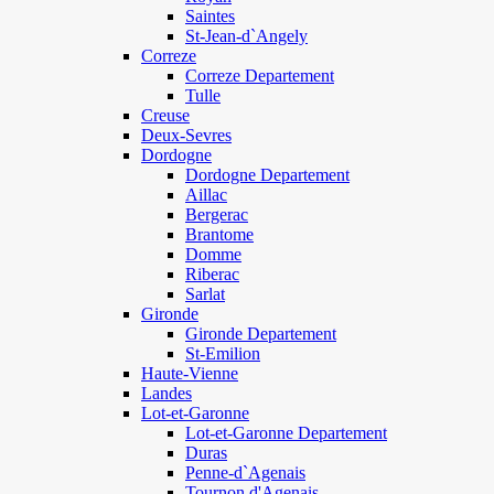
Saintes
St-Jean-d`Angely
Correze
Correze Departement
Tulle
Creuse
Deux-Sevres
Dordogne
Dordogne Departement
Aillac
Bergerac
Brantome
Domme
Riberac
Sarlat
Gironde
Gironde Departement
St-Emilion
Haute-Vienne
Landes
Lot-et-Garonne
Lot-et-Garonne Departement
Duras
Penne-d`Agenais
Tournon d'Agenais