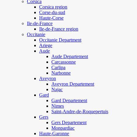
Corsica
Corsica region
Corse-du-sud
Haute-Corse
Ile-de-France
Ile-de-France region
Occitanie
Occitanie Department
Ariege
Aude
Aude Departement
Carcassonne
Carlipa
Narbonne
Aveyron
Aveyron Departement
Najac
Gard
Gard Departement
Nimes
Saint-Andre-de-Roquepertuis
Gers
Gers Departement
Monpardiac
Haute-Garonne