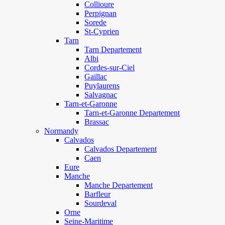
Collioure
Perpignan
Sorede
St-Cyprien
Tarn
Tarn Departement
Albi
Cordes-sur-Ciel
Gaillac
Puylaurens
Salvagnac
Tarn-et-Garonne
Tarn-et-Garonne Departement
Brassac
Normandy
Calvados
Calvados Departement
Caen
Eure
Manche
Manche Departement
Barfleur
Sourdeval
Orne
Seine-Maritime