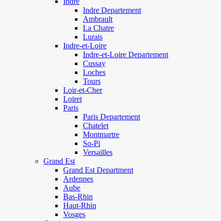
Indre
Indre Departement
Ambrault
La Chatre
Lurais
Indre-et-Loire
Indre-et-Loire Departement
Cussay
Loches
Tours
Loir-et-Cher
Loiret
Paris
Paris Departement
Chatelet
Montmartre
So-Pi
Versailles
Grand Est
Grand Est Department
Ardennes
Aube
Bas-Rhin
Haut-Rhin
Vosges