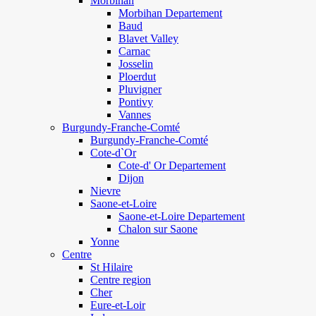
Morbihan
Morbihan Departement
Baud
Blavet Valley
Carnac
Josselin
Ploerdut
Pluvigner
Pontivy
Vannes
Burgundy-Franche-Comté
Burgundy-Franche-Comté
Cote-d`Or
Cote-d' Or Departement
Dijon
Nievre
Saone-et-Loire
Saone-et-Loire Departement
Chalon sur Saone
Yonne
Centre
St Hilaire
Centre region
Cher
Eure-et-Loir