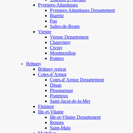
Pyrenees-Atlantiques
Pyrenees-Atlantiques Departement
Biarritz
Pau
Salies-de-Bearn
Vienne
Vienne Departement
Chauvigny
Civray
Montmorillon
Poitiers
Brittany
Brittany region
Cotes-d`Armor
Cotes-d' Armor Departement
Dinan
Plouguenast
Pontrieux
Saint-Jacut-de-la-Mer
Finistere
Ille-et-Vilaine
Ille-et-Vilaine Departement
Rennes
Saint-Malo