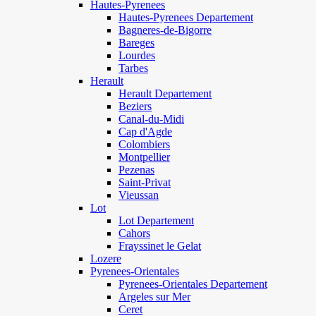
Hautes-Pyrenees
Hautes-Pyrenees Departement
Bagneres-de-Bigorre
Bareges
Lourdes
Tarbes
Herault
Herault Departement
Beziers
Canal-du-Midi
Cap d'Agde
Colombiers
Montpellier
Pezenas
Saint-Privat
Vieussan
Lot
Lot Departement
Cahors
Frayssinet le Gelat
Lozere
Pyrenees-Orientales
Pyrenees-Orientales Departement
Argeles sur Mer
Ceret