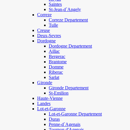
Saintes
St-Jean-d`Angely
Correze
Correze Departement
Tulle
Creuse
Deux-Sevres
Dordogne
Dordogne Departement
Aillac
Bergerac
Brantome
Domme
Riberac
Sarlat
Gironde
Gironde Departement
St-Emilion
Haute-Vienne
Landes
Lot-et-Garonne
Lot-et-Garonne Departement
Duras
Penne-d`Agenais
Tournon d'Agenais