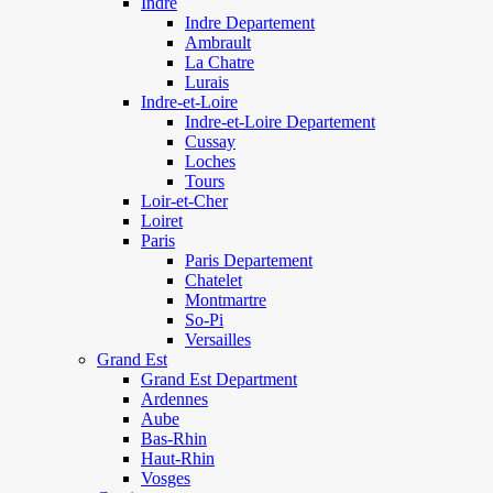
Indre
Indre Departement
Ambrault
La Chatre
Lurais
Indre-et-Loire
Indre-et-Loire Departement
Cussay
Loches
Tours
Loir-et-Cher
Loiret
Paris
Paris Departement
Chatelet
Montmartre
So-Pi
Versailles
Grand Est
Grand Est Department
Ardennes
Aube
Bas-Rhin
Haut-Rhin
Vosges