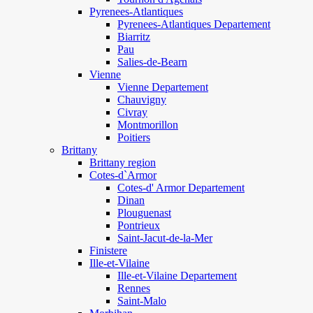
Pyrenees-Atlantiques
Pyrenees-Atlantiques Departement
Biarritz
Pau
Salies-de-Bearn
Vienne
Vienne Departement
Chauvigny
Civray
Montmorillon
Poitiers
Brittany
Brittany region
Cotes-d`Armor
Cotes-d' Armor Departement
Dinan
Plouguenast
Pontrieux
Saint-Jacut-de-la-Mer
Finistere
Ille-et-Vilaine
Ille-et-Vilaine Departement
Rennes
Saint-Malo