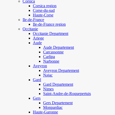
Corsica
Corsica region
Corse-du-sud
Haute-Corse
Ile-de-France
Ile-de-France region
Occitanie
Occitanie Department
Ariege
Aude
Aude Departement
Carcassonne
Carlipa
Narbonne
Aveyron
Aveyron Departement
Najac
Gard
Gard Departement
Nimes
Saint-Andre-de-Roquepertuis
Gers
Gers Departement
Monpardiac
Haute-Garonne