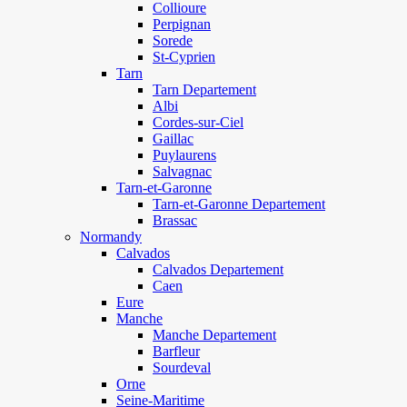
Collioure
Perpignan
Sorede
St-Cyprien
Tarn
Tarn Departement
Albi
Cordes-sur-Ciel
Gaillac
Puylaurens
Salvagnac
Tarn-et-Garonne
Tarn-et-Garonne Departement
Brassac
Normandy
Calvados
Calvados Departement
Caen
Eure
Manche
Manche Departement
Barfleur
Sourdeval
Orne
Seine-Maritime