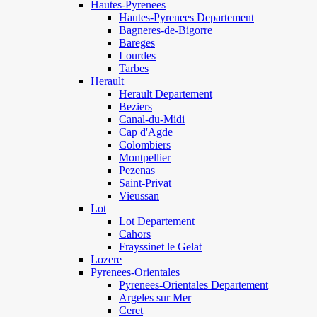
Hautes-Pyrenees
Hautes-Pyrenees Departement
Bagneres-de-Bigorre
Bareges
Lourdes
Tarbes
Herault
Herault Departement
Beziers
Canal-du-Midi
Cap d'Agde
Colombiers
Montpellier
Pezenas
Saint-Privat
Vieussan
Lot
Lot Departement
Cahors
Frayssinet le Gelat
Lozere
Pyrenees-Orientales
Pyrenees-Orientales Departement
Argeles sur Mer
Ceret