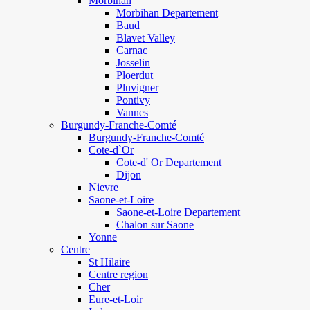
Morbihan
Morbihan Departement
Baud
Blavet Valley
Carnac
Josselin
Ploerdut
Pluvigner
Pontivy
Vannes
Burgundy-Franche-Comté
Burgundy-Franche-Comté
Cote-d`Or
Cote-d' Or Departement
Dijon
Nievre
Saone-et-Loire
Saone-et-Loire Departement
Chalon sur Saone
Yonne
Centre
St Hilaire
Centre region
Cher
Eure-et-Loir