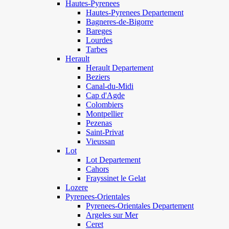
Hautes-Pyrenees
Hautes-Pyrenees Departement
Bagneres-de-Bigorre
Bareges
Lourdes
Tarbes
Herault
Herault Departement
Beziers
Canal-du-Midi
Cap d'Agde
Colombiers
Montpellier
Pezenas
Saint-Privat
Vieussan
Lot
Lot Departement
Cahors
Frayssinet le Gelat
Lozere
Pyrenees-Orientales
Pyrenees-Orientales Departement
Argeles sur Mer
Ceret