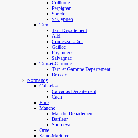
Collioure
Perpignan
Sorede
St-Cyprien
Tarn
Tarn Departement
Albi
Cordes-sur-Ciel
Gaillac
Puylaurens
Salvagnac
Tarn-et-Garonne
Tarn-et-Garonne Departement
Brassac
Normandy
Calvados
Calvados Departement
Caen
Eure
Manche
Manche Departement
Barfleur
Sourdeval
Orne
Seine-Maritime