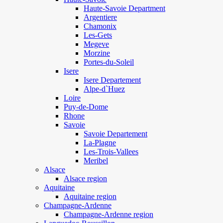
Haute-Savoie Department
Argentiere
Chamonix
Les-Gets
Megeve
Morzine
Portes-du-Soleil
Isere
Isere Departement
Alpe-d`Huez
Loire
Puy-de-Dome
Rhone
Savoie
Savoie Departement
La-Plagne
Les-Trois-Vallees
Meribel
Alsace
Alsace region
Aquitaine
Aquitaine region
Champagne-Ardenne
Champagne-Ardenne region