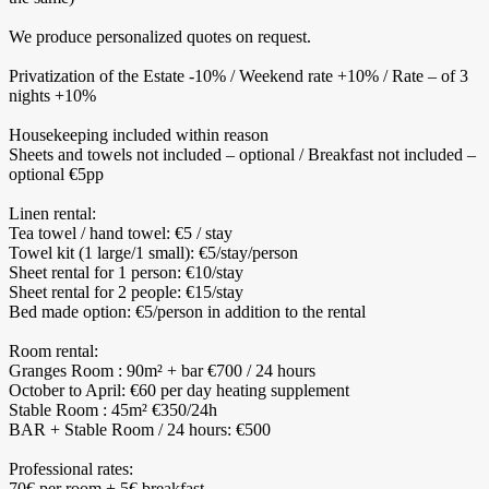
We produce personalized quotes on request.
Privatization of the Estate -10% / Weekend rate +10% / Rate – of 3
nights +10%
Housekeeping included within reason
Sheets and towels not included – optional / Breakfast not included –
optional €5pp
Linen rental:
Tea towel / hand towel: €5 / stay
Towel kit (1 large/1 small): €5/stay/person
Sheet rental for 1 person: €10/stay
Sheet rental for 2 people: €15/stay
Bed made option: €5/person in addition to the rental
Room rental:
Granges Room : 90m² + bar €700 / 24 hours
October to April: €60 per day heating supplement
Stable Room : 45m² €350/24h
BAR + Stable Room / 24 hours: €500
Professional rates:
70€ per room + 5€ breakfast