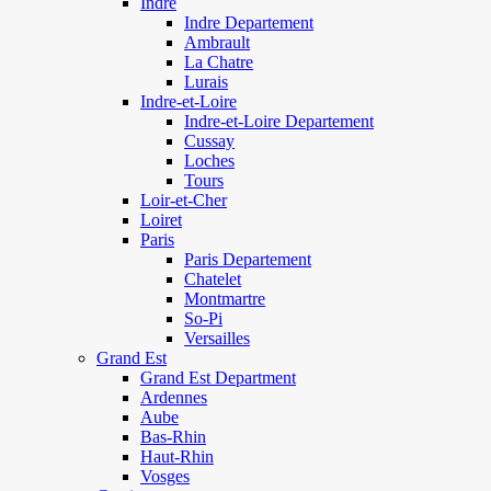
Indre
Indre Departement
Ambrault
La Chatre
Lurais
Indre-et-Loire
Indre-et-Loire Departement
Cussay
Loches
Tours
Loir-et-Cher
Loiret
Paris
Paris Departement
Chatelet
Montmartre
So-Pi
Versailles
Grand Est
Grand Est Department
Ardennes
Aube
Bas-Rhin
Haut-Rhin
Vosges