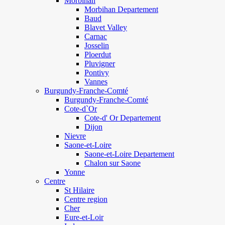
Morbihan
Morbihan Departement
Baud
Blavet Valley
Carnac
Josselin
Ploerdut
Pluvigner
Pontivy
Vannes
Burgundy-Franche-Comté
Burgundy-Franche-Comté
Cote-d`Or
Cote-d' Or Departement
Dijon
Nievre
Saone-et-Loire
Saone-et-Loire Departement
Chalon sur Saone
Yonne
Centre
St Hilaire
Centre region
Cher
Eure-et-Loir