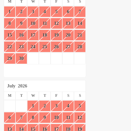
M
T
W
T
F
S
S
1
2
3
4
5
6
7
8
9
10
11
12
13
14
15
16
17
18
19
20
21
22
23
24
25
26
27
28
29
30
July
2026
M
T
W
T
F
S
S
1
2
3
4
5
6
7
8
9
10
11
12
13
14
15
16
17
18
19