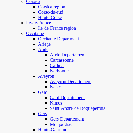
Corsica
Corsica region
Corse-du-sud
Haute-Corse
Ile-de-France
Ile-de-France region
Occitanie
Occitanie Department
Ariege
Aude
Aude Departement
Carcassonne
Carlipa
Narbonne
Aveyron
Aveyron Departement
Najac
Gard
Gard Departement
Nimes
Saint-Andre-de-Roquepertuis
Gers
Gers Departement
Monpardiac
Haute-Garonne