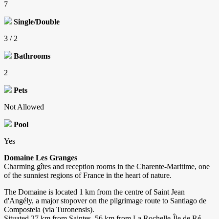
7
Single/Double
3 / 2
Bathrooms
2
Pets
Not Allowed
Pool
Yes
Domaine Les Granges
Charming gîtes and reception rooms in the Charente-Maritime, one
of the sunniest regions of France in the heart of nature.
The Domaine is located 1 km from the centre of Saint Jean
d'Angély, a major stopover on the pilgrimage route to Santiago de
Compostela (via Turonensis).
Situated 27 km from Saintes, 56 km from La Rochelle-Île de Ré