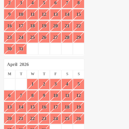
2
3
4
5
6
7
8
9
10
11
12
13
14
15
16
17
18
19
20
21
22
23
24
25
26
27
28
29
30
31
April
2026
M
T
W
T
F
S
S
1
2
3
4
5
6
7
8
9
10
11
12
13
14
15
16
17
18
19
20
21
22
23
24
25
26