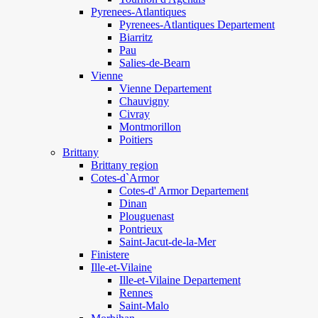
Pyrenees-Atlantiques
Pyrenees-Atlantiques Departement
Biarritz
Pau
Salies-de-Bearn
Vienne
Vienne Departement
Chauvigny
Civray
Montmorillon
Poitiers
Brittany
Brittany region
Cotes-d`Armor
Cotes-d' Armor Departement
Dinan
Plouguenast
Pontrieux
Saint-Jacut-de-la-Mer
Finistere
Ille-et-Vilaine
Ille-et-Vilaine Departement
Rennes
Saint-Malo