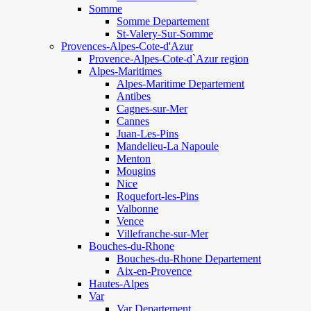
Somme
Somme Departement
St-Valery-Sur-Somme
Provences-Alpes-Cote-d'Azur
Provence-Alpes-Cote-d`Azur region
Alpes-Maritimes
Alpes-Maritime Departement
Antibes
Cagnes-sur-Mer
Cannes
Juan-Les-Pins
Mandelieu-La Napoule
Menton
Mougins
Nice
Roquefort-les-Pins
Valbonne
Vence
Villefranche-sur-Mer
Bouches-du-Rhone
Bouches-du-Rhone Departement
Aix-en-Provence
Hautes-Alpes
Var
Var Departement