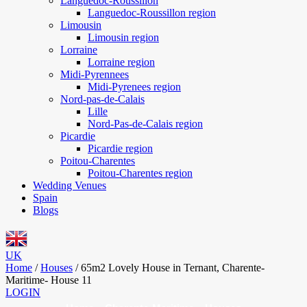
Languedoc-Roussillon
Languedoc-Roussillon region
Limousin
Limousin region
Lorraine
Lorraine region
Midi-Pyrennees
Midi-Pyrenees region
Nord-pas-de-Calais
Lille
Nord-Pas-de-Calais region
Picardie
Picardie region
Poitou-Charentes
Poitou-Charentes region
Wedding Venues
Spain
Blogs
UK
Home
/
Houses
/
65m2 Lovely House in Ternant, Charente-
Maritime- House 11
LOGIN