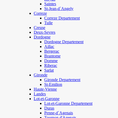
Saintes
St-Jean-d`Angely
Correze
Correze Departement
Tulle
Creuse
Deux-Sevres
Dordogne
Dordogne Departement
Aillac
Bergerac
Brantome
Domme
Riberac
Sarlat
Gironde
Gironde Departement
St-Emilion
Haute-Vienne
Landes
Lot-et-Garonne
Lot-et-Garonne Departement
Duras
Penne-d`Agenais
Tournon d'Agenais