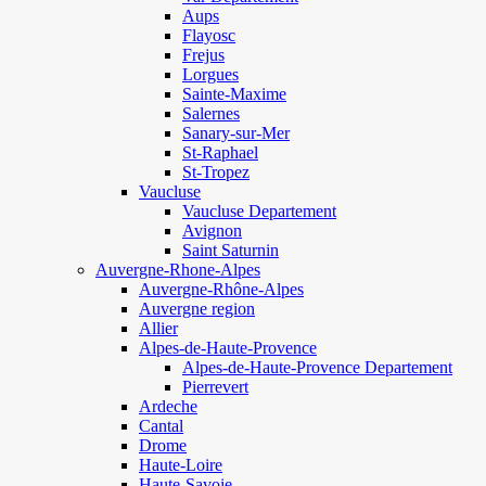
Aups
Flayosc
Frejus
Lorgues
Sainte-Maxime
Salernes
Sanary-sur-Mer
St-Raphael
St-Tropez
Vaucluse
Vaucluse Departement
Avignon
Saint Saturnin
Auvergne-Rhone-Alpes
Auvergne-Rhône-Alpes
Auvergne region
Allier
Alpes-de-Haute-Provence
Alpes-de-Haute-Provence Departement
Pierrevert
Ardeche
Cantal
Drome
Haute-Loire
Haute-Savoie