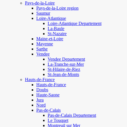
Pays-de-la-Loire
Pays-de-la-Loire region
Saumur
Loire-Atlantique
Loire-Atlantique Departement
La-Baule
St-Nazaire
Maine-et-Loire
Mayenne
Sarthe
Vendee
Vendee Departement
La-Tranche-sur-Mer
St-Hilaire-de-Riez
St-Jean-de-Monts
Hauts-de-France
Hauts-de-France
Doubs
Haute-Saone
Jura
Nord
Pas-de-Calais
Pas-de-Calais Departement
Le Touquet
Montreuil sur Mer