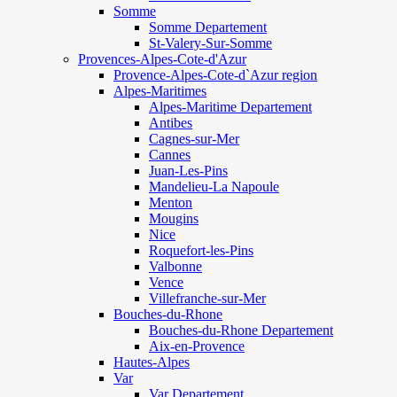
Somme
Somme Departement
St-Valery-Sur-Somme
Provences-Alpes-Cote-d'Azur
Provence-Alpes-Cote-d`Azur region
Alpes-Maritimes
Alpes-Maritime Departement
Antibes
Cagnes-sur-Mer
Cannes
Juan-Les-Pins
Mandelieu-La Napoule
Menton
Mougins
Nice
Roquefort-les-Pins
Valbonne
Vence
Villefranche-sur-Mer
Bouches-du-Rhone
Bouches-du-Rhone Departement
Aix-en-Provence
Hautes-Alpes
Var
Var Departement