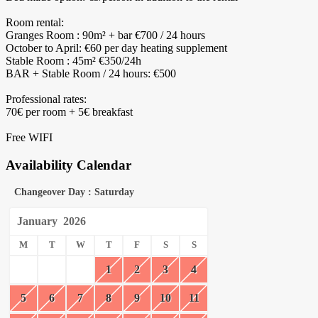
Room rental:
Granges Room : 90m² + bar €700 / 24 hours
October to April: €60 per day heating supplement
Stable Room : 45m² €350/24h
BAR + Stable Room / 24 hours: €500
Professional rates:
70€ per room + 5€ breakfast
Free WIFI
Availability Calendar
Changeover Day : Saturday
January
2026
M
T
W
T
F
S
S
1
2
3
4
5
6
7
8
9
10
11