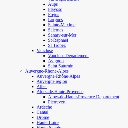
Aups
Flayosc
Frejus
Lorgues
Sainte-Maxime
Salernes
Sanary-sur-Mer
St-Raphael
St-Tropez
Vaucluse
Vaucluse Departement
Avignon
Saint Saturnin
Auvergne-Rhone-Alpes
Auvergne-Rhône-Alpes
Auvergne region
Allier
Alpes-de-Haute-Provence
Alpes-de-Haute-Provence Departement
Pierrevert
Ardeche
Cantal
Drome
Haute-Loire
Haute-Savoie