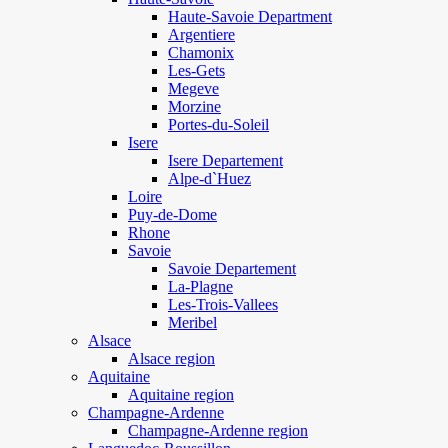
Haute-Savoie Department
Argentiere
Chamonix
Les-Gets
Megeve
Morzine
Portes-du-Soleil
Isere
Isere Departement
Alpe-d`Huez
Loire
Puy-de-Dome
Rhone
Savoie
Savoie Departement
La-Plagne
Les-Trois-Vallees
Meribel
Alsace
Alsace region
Aquitaine
Aquitaine region
Champagne-Ardenne
Champagne-Ardenne region