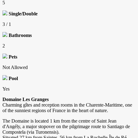
5
Single/Double
3 / 1
Bathrooms
2
Pets
Not Allowed
Pool
Yes
Domaine Les Granges
Charming gîtes and reception rooms in the Charente-Maritime, one
of the sunniest regions of France in the heart of nature.
The Domaine is located 1 km from the centre of Saint Jean
d'Angély, a major stopover on the pilgrimage route to Santiago de
Compostela (via Turonensis).
Situated 27 km from Saintes, 56 km from La Rochelle-Île de Ré