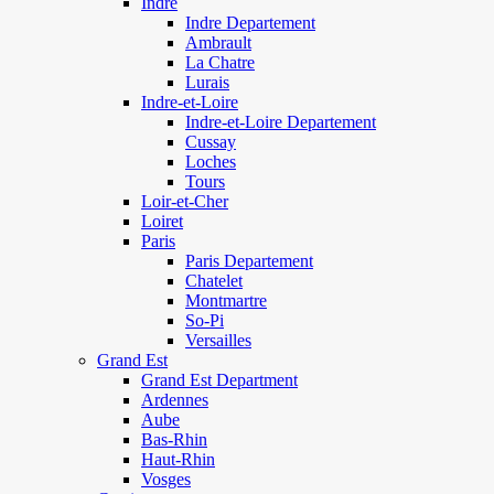
Indre
Indre Departement
Ambrault
La Chatre
Lurais
Indre-et-Loire
Indre-et-Loire Departement
Cussay
Loches
Tours
Loir-et-Cher
Loiret
Paris
Paris Departement
Chatelet
Montmartre
So-Pi
Versailles
Grand Est
Grand Est Department
Ardennes
Aube
Bas-Rhin
Haut-Rhin
Vosges