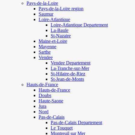
Pays-de-la-Loire
Pays-de-la-Loire region
Saumur
Loire-Atlantique
Loire-Atlantique Departement
La-Baule
St-Nazaire
Maine-et-Loire
Mayenne
Sarthe
Vendee
Vendee Departement
La-Tranche-sur-Mer
St-Hilaire-de-Riez
St-Jean-de-Monts
Hauts-de-France
Hauts-de-France
Doubs
Haute-Saone
Jura
Nord
Pas-de-Calais
Pas-de-Calais Departement
Le Touquet
Montreuil sur Mer