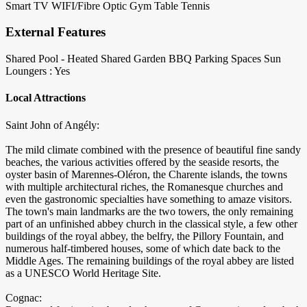
Smart TV
WIFI/Fibre Optic
Gym
Table Tennis
External Features
Shared Pool - Heated
Shared Garden
BBQ
Parking Spaces
Sun
Loungers : Yes
Local Attractions
Saint John of Angély:
The mild climate combined with the presence of beautiful fine sandy
beaches, the various activities offered by the seaside resorts, the
oyster basin of Marennes-Oléron, the Charente islands, the towns
with multiple architectural riches, the Romanesque churches and
even the gastronomic specialties have something to amaze visitors.
The town's main landmarks are the two towers, the only remaining
part of an unfinished abbey church in the classical style, a few other
buildings of the royal abbey, the belfry, the Pillory Fountain, and
numerous half-timbered houses, some of which date back to the
Middle Ages. The remaining buildings of the royal abbey are listed
as a UNESCO World Heritage Site.
Cognac: