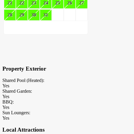
21
22
23
24
25
26
27
28
29
30
31
×
Block Details
Property Exterior
Shared Pool (Heated):
Yes
Shared Garden:
Yes
BBQ:
Yes
Sun Loungers:
Yes
Local Attractions