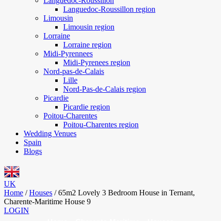
Languedoc-Roussillon
Languedoc-Roussillon region
Limousin
Limousin region
Lorraine
Lorraine region
Midi-Pyrennees
Midi-Pyrenees region
Nord-pas-de-Calais
Lille
Nord-Pas-de-Calais region
Picardie
Picardie region
Poitou-Charentes
Poitou-Charentes region
Wedding Venues
Spain
Blogs
UK
Home
/
Houses
/
65m2 Lovely 3 Bedroom House in Ternant,
Charente-Maritime House 9
LOGIN