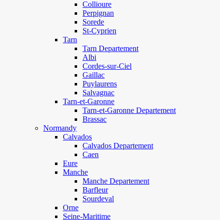
Collioure
Perpignan
Sorede
St-Cyprien
Tarn
Tarn Departement
Albi
Cordes-sur-Ciel
Gaillac
Puylaurens
Salvagnac
Tarn-et-Garonne
Tarn-et-Garonne Departement
Brassac
Normandy
Calvados
Calvados Departement
Caen
Eure
Manche
Manche Departement
Barfleur
Sourdeval
Orne
Seine-Maritime