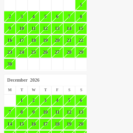
1
2
3
4
5
6
7
8
9
10
11
12
13
14
15
16
17
18
19
20
21
22
23
24
25
26
27
28
29
30
December
2026
M
T
W
T
F
S
S
1
2
3
4
5
6
7
8
9
10
11
12
13
14
15
16
17
18
19
20