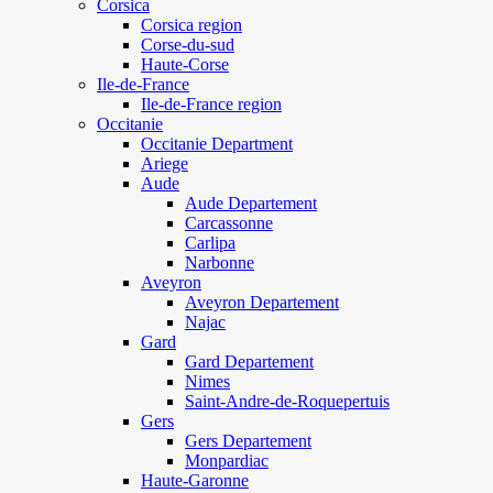
Corsica
Corsica region
Corse-du-sud
Haute-Corse
Ile-de-France
Ile-de-France region
Occitanie
Occitanie Department
Ariege
Aude
Aude Departement
Carcassonne
Carlipa
Narbonne
Aveyron
Aveyron Departement
Najac
Gard
Gard Departement
Nimes
Saint-Andre-de-Roquepertuis
Gers
Gers Departement
Monpardiac
Haute-Garonne