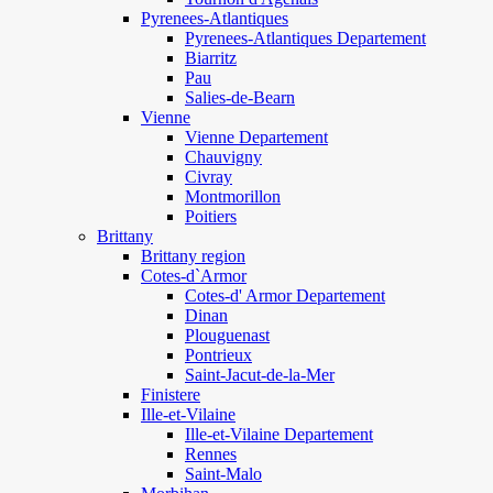
Pyrenees-Atlantiques
Pyrenees-Atlantiques Departement
Biarritz
Pau
Salies-de-Bearn
Vienne
Vienne Departement
Chauvigny
Civray
Montmorillon
Poitiers
Brittany
Brittany region
Cotes-d`Armor
Cotes-d' Armor Departement
Dinan
Plouguenast
Pontrieux
Saint-Jacut-de-la-Mer
Finistere
Ille-et-Vilaine
Ille-et-Vilaine Departement
Rennes
Saint-Malo