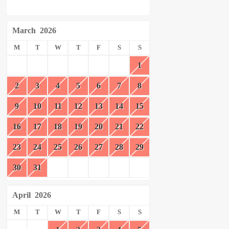
March
2026
M
T
W
T
F
S
S
1
2
3
4
5
6
7
8
9
10
11
12
13
14
15
16
17
18
19
20
21
22
23
24
25
26
27
28
29
30
31
April
2026
M
T
W
T
F
S
S