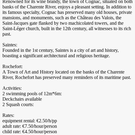
Renowned for its wine brandy, the town of Cognac, situated on both
banks of the Charente River, enjoys a pleasant setting. In addition to
its famous specialty, Cognac has preserved many old houses, private
mansions, and monuments, such as the Château des Valois, the
Saint-Jacques gate flanked by two machicolated towers, and the
Saint-Léger church, built in the 12th century, all witnesses to its rich
past.
Saintes:
Founded in the 1st century, Saintes is a city of art and history,
boasting a significant architectural and religious heritage.
Rochefort:
A Town of Art and History located on the banks of the Charente
River, Rochefort has preserved many reminders of its maritime past.
Activities:
2 swimming pools of 12m*6m:
Deckchairs available
2 Squash courts:
Rates:
equipment rental: €2.50/h/pp
adult rate: €7.50/hour/person
child rate: €4.50/hour/person