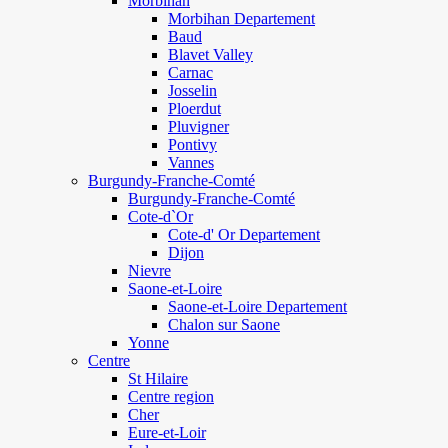
Morbihan
Morbihan Departement
Baud
Blavet Valley
Carnac
Josselin
Ploerdut
Pluvigner
Pontivy
Vannes
Burgundy-Franche-Comté
Burgundy-Franche-Comté
Cote-d`Or
Cote-d' Or Departement
Dijon
Nievre
Saone-et-Loire
Saone-et-Loire Departement
Chalon sur Saone
Yonne
Centre
St Hilaire
Centre region
Cher
Eure-et-Loir