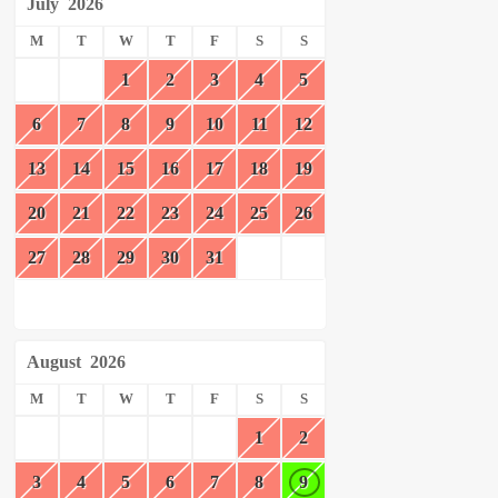
July
2026
M
T
W
T
F
S
S
1
2
3
4
5
6
7
8
9
10
11
12
13
14
15
16
17
18
19
20
21
22
23
24
25
26
27
28
29
30
31
August
2026
M
T
W
T
F
S
S
1
2
3
4
5
6
7
8
9