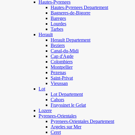
Hautes-Pyrenees
Hautes-Pyrenees Departement
Bagneres-de-Bigorre
Bareges
Lourdes
Tarbes
Herault
Herault Departement
Beziers
Canal-du-Midi
Cap d'Agde
Colombiers
Montpellier
Pezenas
Saint-Privat
Vieussan
Lot
Lot Departement
Cahors
Frayssinet le Gelat
Lozere
Pyrenees-Orientales
Pyrenees-Orientales Departement
Argeles sur Mer
Ceret