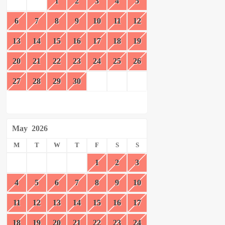
1
2
3
4
5
6
7
8
9
10
11
12
13
14
15
16
17
18
19
20
21
22
23
24
25
26
27
28
29
30
May
2026
M
T
W
T
F
S
S
1
2
3
4
5
6
7
8
9
10
11
12
13
14
15
16
17
18
19
20
21
22
23
24