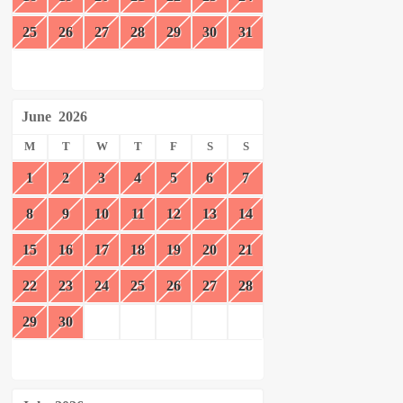
25
26
27
28
29
30
31
June
2026
M
T
W
T
F
S
S
1
2
3
4
5
6
7
8
9
10
11
12
13
14
15
16
17
18
19
20
21
22
23
24
25
26
27
28
29
30