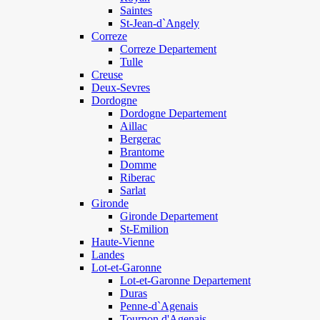
Saintes
St-Jean-d`Angely
Correze
Correze Departement
Tulle
Creuse
Deux-Sevres
Dordogne
Dordogne Departement
Aillac
Bergerac
Brantome
Domme
Riberac
Sarlat
Gironde
Gironde Departement
St-Emilion
Haute-Vienne
Landes
Lot-et-Garonne
Lot-et-Garonne Departement
Duras
Penne-d`Agenais
Tournon d'Agenais