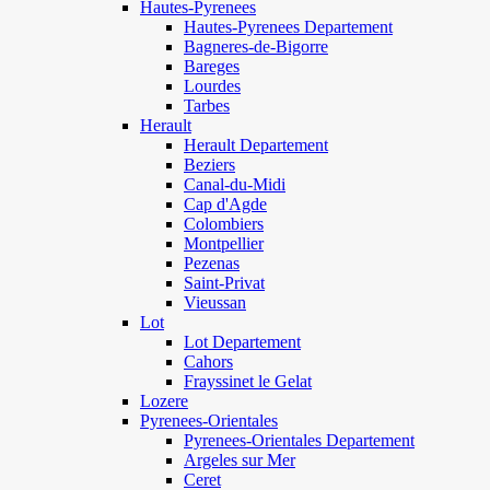
Hautes-Pyrenees
Hautes-Pyrenees Departement
Bagneres-de-Bigorre
Bareges
Lourdes
Tarbes
Herault
Herault Departement
Beziers
Canal-du-Midi
Cap d'Agde
Colombiers
Montpellier
Pezenas
Saint-Privat
Vieussan
Lot
Lot Departement
Cahors
Frayssinet le Gelat
Lozere
Pyrenees-Orientales
Pyrenees-Orientales Departement
Argeles sur Mer
Ceret