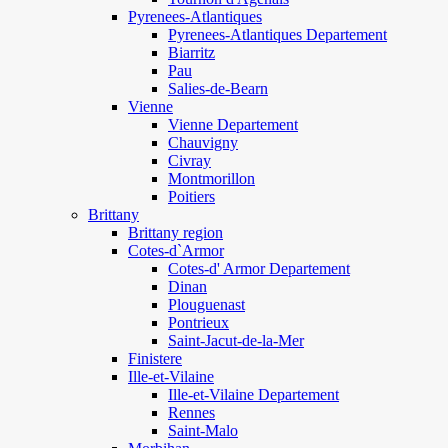
Pyrenees-Atlantiques
Pyrenees-Atlantiques Departement
Biarritz
Pau
Salies-de-Bearn
Vienne
Vienne Departement
Chauvigny
Civray
Montmorillon
Poitiers
Brittany
Brittany region
Cotes-d`Armor
Cotes-d' Armor Departement
Dinan
Plouguenast
Pontrieux
Saint-Jacut-de-la-Mer
Finistere
Ille-et-Vilaine
Ille-et-Vilaine Departement
Rennes
Saint-Malo