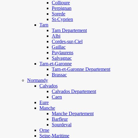
Collioure
Perpignan
Sorede
St-Cyprien
Tarn
Tarn Departement
Albi
Cordes-sur-Ciel
Gaillac
Puylaurens
Salvagnac
Tarn-et-Garonne
Tarn-et-Garonne Departement
Brassac
Normandy
Calvados
Calvados Departement
Caen
Eure
Manche
Manche Departement
Barfleur
Sourdeval
Orne
Seine-Maritime