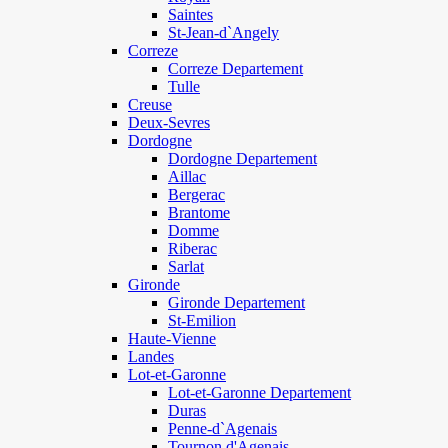
Saintes
St-Jean-d`Angely
Correze
Correze Departement
Tulle
Creuse
Deux-Sevres
Dordogne
Dordogne Departement
Aillac
Bergerac
Brantome
Domme
Riberac
Sarlat
Gironde
Gironde Departement
St-Emilion
Haute-Vienne
Landes
Lot-et-Garonne
Lot-et-Garonne Departement
Duras
Penne-d`Agenais
Tournon d'Agenais