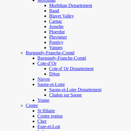
Morbihan
Morbihan Departement
Baud
Blavet Valley
Carnac
Josselin
Ploerdut
Pluvigner
Pontivy
Vannes
Burgundy-Franche-Comté
Burgundy-Franche-Comté
Cote-d`Or
Cote-d' Or Departement
Dijon
Nievre
Saone-et-Loire
Saone-et-Loire Departement
Chalon sur Saone
Yonne
Centre
St Hilaire
Centre region
Cher
Eure-et-Loir