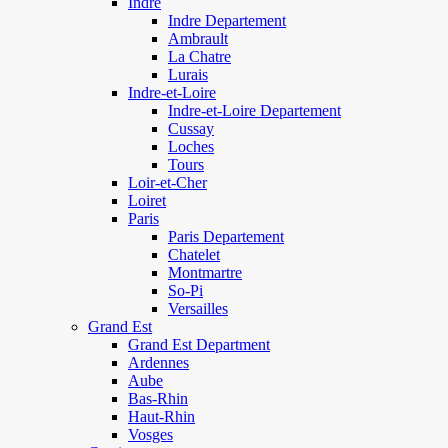
Indre
Indre Departement
Ambrault
La Chatre
Lurais
Indre-et-Loire
Indre-et-Loire Departement
Cussay
Loches
Tours
Loir-et-Cher
Loiret
Paris
Paris Departement
Chatelet
Montmartre
So-Pi
Versailles
Grand Est
Grand Est Department
Ardennes
Aube
Bas-Rhin
Haut-Rhin
Vosges