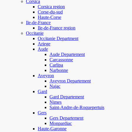
Corsica
Corsica region
Corse-du-sud
Haute-Corse
Ile-de-France
Ile-de-France region
Occitanie
Occitanie Department
Ariege
Aude
Aude Departement
Carcassonne
Carlipa
Narbonne
Aveyron
Aveyron Departement
Najac
Gard
Gard Departement
Nimes
Saint-Andre-de-Roquepertuis
Gers
Gers Departement
Monpardiac
Haute-Garonne