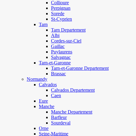
Collioure
Perpignan
Sorede
St-Cyprien
Tarn
Tarn Departement
Albi
Cordes-sur-Ciel
Gaillac
Puylaurens
Salvagnac
Tarn-et-Garonne
Tarn-et-Garonne Departement
Brassac
Normandy
Calvados
Calvados Departement
Caen
Eure
Manche
Manche Departement
Barfleur
Sourdeval
Orne
Seine-Maritime