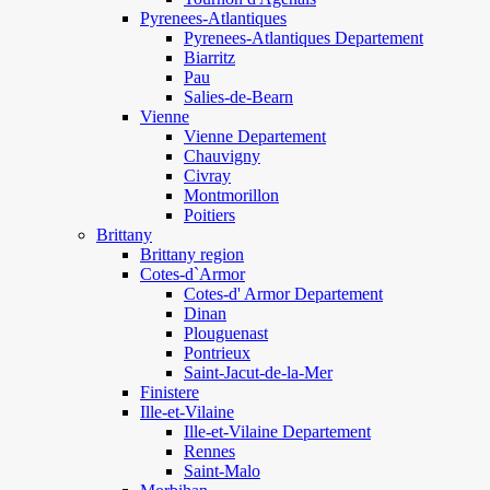
Pyrenees-Atlantiques
Pyrenees-Atlantiques Departement
Biarritz
Pau
Salies-de-Bearn
Vienne
Vienne Departement
Chauvigny
Civray
Montmorillon
Poitiers
Brittany
Brittany region
Cotes-d`Armor
Cotes-d' Armor Departement
Dinan
Plouguenast
Pontrieux
Saint-Jacut-de-la-Mer
Finistere
Ille-et-Vilaine
Ille-et-Vilaine Departement
Rennes
Saint-Malo