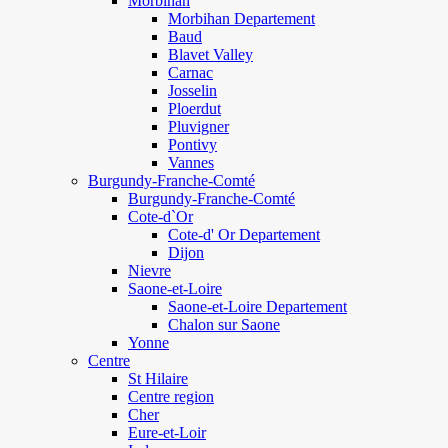
Morbihan
Morbihan Departement
Baud
Blavet Valley
Carnac
Josselin
Ploerdut
Pluvigner
Pontivy
Vannes
Burgundy-Franche-Comté
Burgundy-Franche-Comté
Cote-d`Or
Cote-d' Or Departement
Dijon
Nievre
Saone-et-Loire
Saone-et-Loire Departement
Chalon sur Saone
Yonne
Centre
St Hilaire
Centre region
Cher
Eure-et-Loir