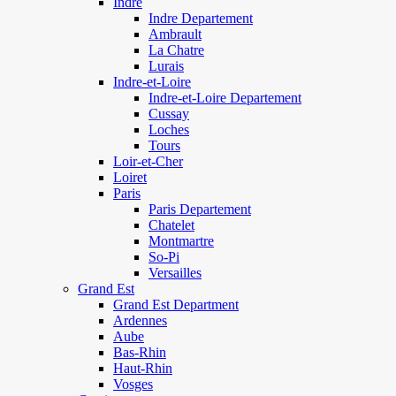
Indre
Indre Departement
Ambrault
La Chatre
Lurais
Indre-et-Loire
Indre-et-Loire Departement
Cussay
Loches
Tours
Loir-et-Cher
Loiret
Paris
Paris Departement
Chatelet
Montmartre
So-Pi
Versailles
Grand Est
Grand Est Department
Ardennes
Aube
Bas-Rhin
Haut-Rhin
Vosges