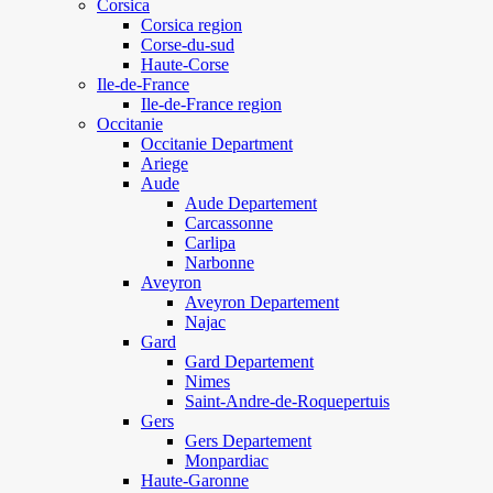
Corsica
Corsica region
Corse-du-sud
Haute-Corse
Ile-de-France
Ile-de-France region
Occitanie
Occitanie Department
Ariege
Aude
Aude Departement
Carcassonne
Carlipa
Narbonne
Aveyron
Aveyron Departement
Najac
Gard
Gard Departement
Nimes
Saint-Andre-de-Roquepertuis
Gers
Gers Departement
Monpardiac
Haute-Garonne