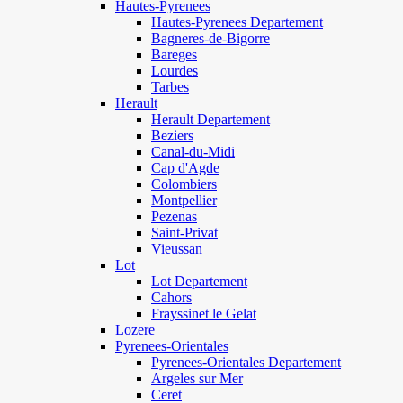
Hautes-Pyrenees
Hautes-Pyrenees Departement
Bagneres-de-Bigorre
Bareges
Lourdes
Tarbes
Herault
Herault Departement
Beziers
Canal-du-Midi
Cap d'Agde
Colombiers
Montpellier
Pezenas
Saint-Privat
Vieussan
Lot
Lot Departement
Cahors
Frayssinet le Gelat
Lozere
Pyrenees-Orientales
Pyrenees-Orientales Departement
Argeles sur Mer
Ceret