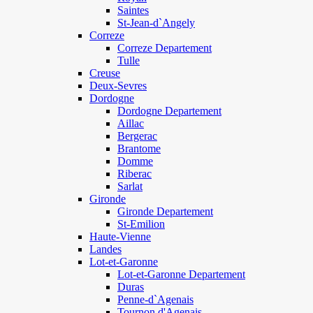
Saintes
St-Jean-d`Angely
Correze
Correze Departement
Tulle
Creuse
Deux-Sevres
Dordogne
Dordogne Departement
Aillac
Bergerac
Brantome
Domme
Riberac
Sarlat
Gironde
Gironde Departement
St-Emilion
Haute-Vienne
Landes
Lot-et-Garonne
Lot-et-Garonne Departement
Duras
Penne-d`Agenais
Tournon d'Agenais