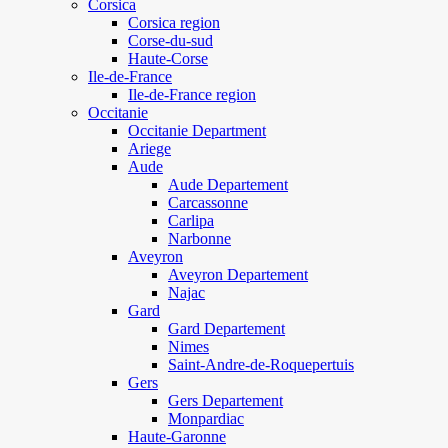
Corsica
Corsica region
Corse-du-sud
Haute-Corse
Ile-de-France
Ile-de-France region
Occitanie
Occitanie Department
Ariege
Aude
Aude Departement
Carcassonne
Carlipa
Narbonne
Aveyron
Aveyron Departement
Najac
Gard
Gard Departement
Nimes
Saint-Andre-de-Roquepertuis
Gers
Gers Departement
Monpardiac
Haute-Garonne