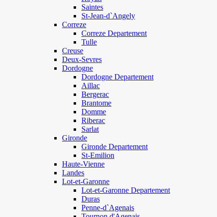
Saintes
St-Jean-d`Angely
Correze
Correze Departement
Tulle
Creuse
Deux-Sevres
Dordogne
Dordogne Departement
Aillac
Bergerac
Brantome
Domme
Riberac
Sarlat
Gironde
Gironde Departement
St-Emilion
Haute-Vienne
Landes
Lot-et-Garonne
Lot-et-Garonne Departement
Duras
Penne-d`Agenais
Tournon d'Agenais