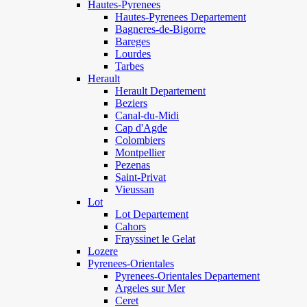
Hautes-Pyrenees
Hautes-Pyrenees Departement
Bagneres-de-Bigorre
Bareges
Lourdes
Tarbes
Herault
Herault Departement
Beziers
Canal-du-Midi
Cap d'Agde
Colombiers
Montpellier
Pezenas
Saint-Privat
Vieussan
Lot
Lot Departement
Cahors
Frayssinet le Gelat
Lozere
Pyrenees-Orientales
Pyrenees-Orientales Departement
Argeles sur Mer
Ceret