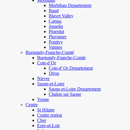
Morbihan
Morbihan Departement
Baud
Blavet Valley
Carnac
Josselin
Ploerdut
Pluvigner
Pontivy
Vannes
Burgundy-Franche-Comté
Burgundy-Franche-Comté
Cote-d`Or
Cote-d' Or Departement
Dijon
Nievre
Saone-et-Loire
Saone-et-Loire Departement
Chalon sur Saone
Yonne
Centre
St Hilaire
Centre region
Cher
Eure-et-Loir