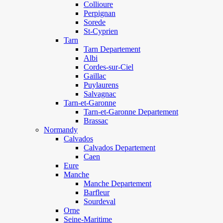
Collioure
Perpignan
Sorede
St-Cyprien
Tarn
Tarn Departement
Albi
Cordes-sur-Ciel
Gaillac
Puylaurens
Salvagnac
Tarn-et-Garonne
Tarn-et-Garonne Departement
Brassac
Normandy
Calvados
Calvados Departement
Caen
Eure
Manche
Manche Departement
Barfleur
Sourdeval
Orne
Seine-Maritime