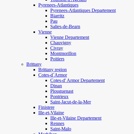
Pyrenees-Atlantiques
Pyrenees-Atlantiques Departement
Biarritz
Pau
Salies-de-Bearn
Vienne
Vienne Departement
Chauvigny
Civray
Montmorillon
Poitiers
Brittany
Brittany region
Cotes-d`Armor
Cotes-d' Armor Departement
Dinan
Plouguenast
Pontrieux
Saint-Jacut-de-la-Mer
Finistere
Ille-et-Vilaine
Ille-et-Vilaine Departement
Rennes
Saint-Malo