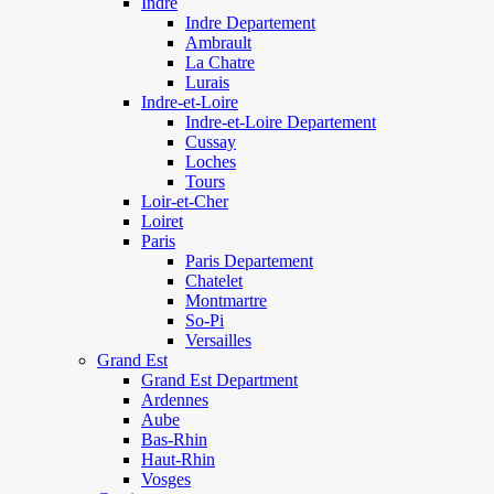
Indre
Indre Departement
Ambrault
La Chatre
Lurais
Indre-et-Loire
Indre-et-Loire Departement
Cussay
Loches
Tours
Loir-et-Cher
Loiret
Paris
Paris Departement
Chatelet
Montmartre
So-Pi
Versailles
Grand Est
Grand Est Department
Ardennes
Aube
Bas-Rhin
Haut-Rhin
Vosges