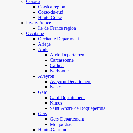
Corsica
Corsica region
Corse-du-sud
Haute-Corse
Ile-de-France
Ile-de-France region
Occitanie
Occitanie Department
Ariege
Aude
Aude Departement
Carcassonne
Carlipa
Narbonne
Aveyron
Aveyron Departement
Najac
Gard
Gard Departement
Nimes
Saint-Andre-de-Roquepertuis
Gers
Gers Departement
Monpardiac
Haute-Garonne