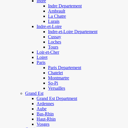
Indre
Indre Departement
Ambrault
La Chatre
Lurais
Indre-et-Loire
Indre-et-Loire Departement
Cussay
Loches
Tours
Loir-et-Cher
Loiret
Paris
Paris Departement
Chatelet
Montmartre
So-Pi
Versailles
Grand Est
Grand Est Department
Ardennes
Aube
Bas-Rhin
Haut-Rhin
Vosges