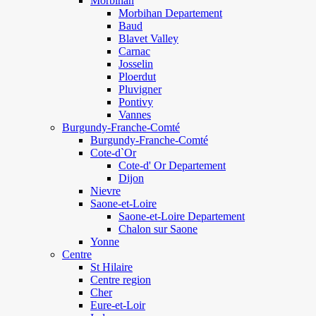
Morbihan
Morbihan Departement
Baud
Blavet Valley
Carnac
Josselin
Ploerdut
Pluvigner
Pontivy
Vannes
Burgundy-Franche-Comté
Burgundy-Franche-Comté
Cote-d`Or
Cote-d' Or Departement
Dijon
Nievre
Saone-et-Loire
Saone-et-Loire Departement
Chalon sur Saone
Yonne
Centre
St Hilaire
Centre region
Cher
Eure-et-Loir