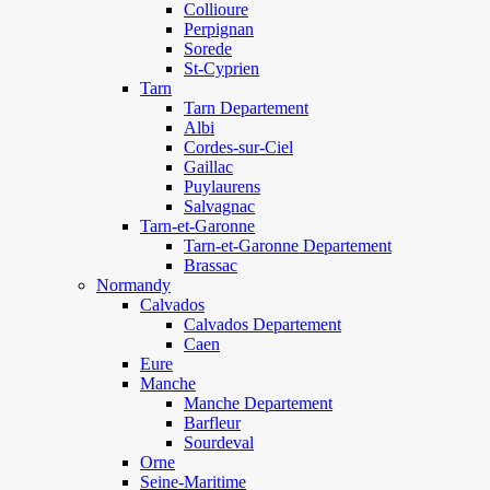
Collioure
Perpignan
Sorede
St-Cyprien
Tarn
Tarn Departement
Albi
Cordes-sur-Ciel
Gaillac
Puylaurens
Salvagnac
Tarn-et-Garonne
Tarn-et-Garonne Departement
Brassac
Normandy
Calvados
Calvados Departement
Caen
Eure
Manche
Manche Departement
Barfleur
Sourdeval
Orne
Seine-Maritime