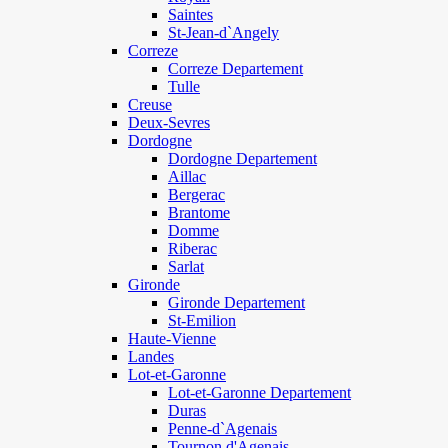
Saintes
St-Jean-d`Angely
Correze
Correze Departement
Tulle
Creuse
Deux-Sevres
Dordogne
Dordogne Departement
Aillac
Bergerac
Brantome
Domme
Riberac
Sarlat
Gironde
Gironde Departement
St-Emilion
Haute-Vienne
Landes
Lot-et-Garonne
Lot-et-Garonne Departement
Duras
Penne-d`Agenais
Tournon d'Agenais