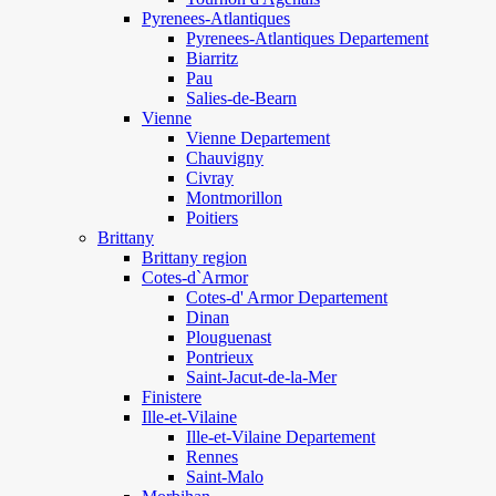
Pyrenees-Atlantiques
Pyrenees-Atlantiques Departement
Biarritz
Pau
Salies-de-Bearn
Vienne
Vienne Departement
Chauvigny
Civray
Montmorillon
Poitiers
Brittany
Brittany region
Cotes-d`Armor
Cotes-d' Armor Departement
Dinan
Plouguenast
Pontrieux
Saint-Jacut-de-la-Mer
Finistere
Ille-et-Vilaine
Ille-et-Vilaine Departement
Rennes
Saint-Malo