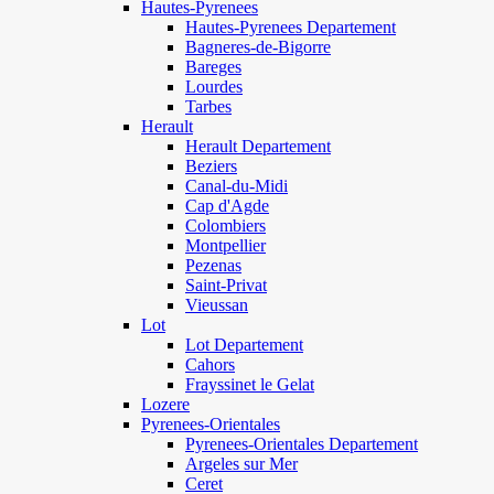
Hautes-Pyrenees
Hautes-Pyrenees Departement
Bagneres-de-Bigorre
Bareges
Lourdes
Tarbes
Herault
Herault Departement
Beziers
Canal-du-Midi
Cap d'Agde
Colombiers
Montpellier
Pezenas
Saint-Privat
Vieussan
Lot
Lot Departement
Cahors
Frayssinet le Gelat
Lozere
Pyrenees-Orientales
Pyrenees-Orientales Departement
Argeles sur Mer
Ceret