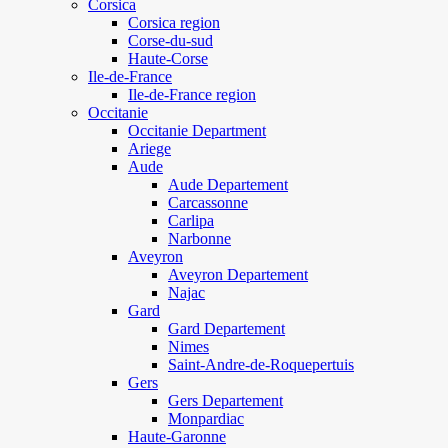
Corsica
Corsica region
Corse-du-sud
Haute-Corse
Ile-de-France
Ile-de-France region
Occitanie
Occitanie Department
Ariege
Aude
Aude Departement
Carcassonne
Carlipa
Narbonne
Aveyron
Aveyron Departement
Najac
Gard
Gard Departement
Nimes
Saint-Andre-de-Roquepertuis
Gers
Gers Departement
Monpardiac
Haute-Garonne