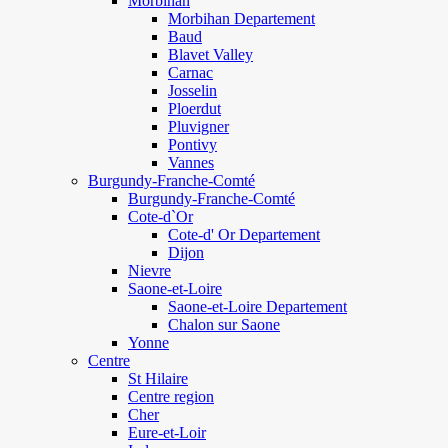
Morbihan
Morbihan Departement
Baud
Blavet Valley
Carnac
Josselin
Ploerdut
Pluvigner
Pontivy
Vannes
Burgundy-Franche-Comté
Burgundy-Franche-Comté
Cote-d`Or
Cote-d' Or Departement
Dijon
Nievre
Saone-et-Loire
Saone-et-Loire Departement
Chalon sur Saone
Yonne
Centre
St Hilaire
Centre region
Cher
Eure-et-Loir