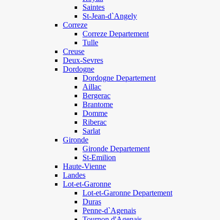
Saintes
St-Jean-d`Angely
Correze
Correze Departement
Tulle
Creuse
Deux-Sevres
Dordogne
Dordogne Departement
Aillac
Bergerac
Brantome
Domme
Riberac
Sarlat
Gironde
Gironde Departement
St-Emilion
Haute-Vienne
Landes
Lot-et-Garonne
Lot-et-Garonne Departement
Duras
Penne-d`Agenais
Tournon d'Agenais