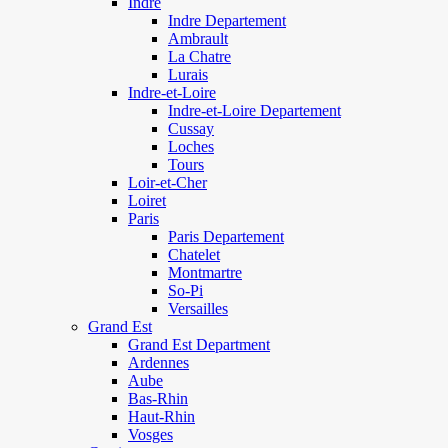
Indre
Indre Departement
Ambrault
La Chatre
Lurais
Indre-et-Loire
Indre-et-Loire Departement
Cussay
Loches
Tours
Loir-et-Cher
Loiret
Paris
Paris Departement
Chatelet
Montmartre
So-Pi
Versailles
Grand Est
Grand Est Department
Ardennes
Aube
Bas-Rhin
Haut-Rhin
Vosges