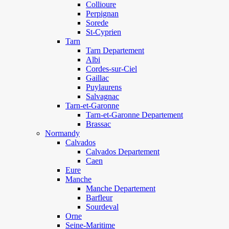
Collioure
Perpignan
Sorede
St-Cyprien
Tarn
Tarn Departement
Albi
Cordes-sur-Ciel
Gaillac
Puylaurens
Salvagnac
Tarn-et-Garonne
Tarn-et-Garonne Departement
Brassac
Normandy
Calvados
Calvados Departement
Caen
Eure
Manche
Manche Departement
Barfleur
Sourdeval
Orne
Seine-Maritime