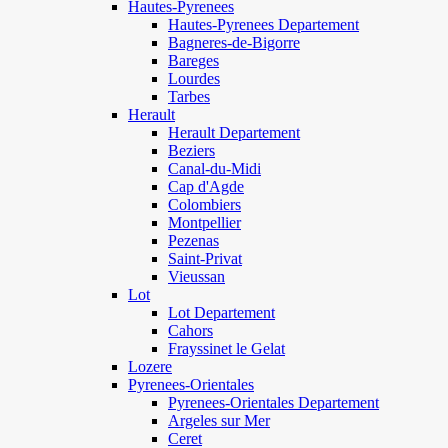
Hautes-Pyrenees
Hautes-Pyrenees Departement
Bagneres-de-Bigorre
Bareges
Lourdes
Tarbes
Herault
Herault Departement
Beziers
Canal-du-Midi
Cap d'Agde
Colombiers
Montpellier
Pezenas
Saint-Privat
Vieussan
Lot
Lot Departement
Cahors
Frayssinet le Gelat
Lozere
Pyrenees-Orientales
Pyrenees-Orientales Departement
Argeles sur Mer
Ceret