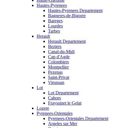
Haute-Garonne
Hautes-Pyrenees
Hautes-Pyrenees Departement
Bagneres-de-Bigorre
Bareges
Lourdes
Tarbes
Herault
Herault Departement
Beziers
Canal-du-Midi
Cap d'Agde
Colombiers
Montpellier
Pezenas
Saint-Privat
Vieussan
Lot
Lot Departement
Cahors
Frayssinet le Gelat
Lozere
Pyrenees-Orientales
Pyrenees-Orientales Departement
Argeles sur Mer