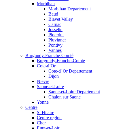
Morbihan
Morbihan Departement
Baud
Blavet Valley
Carnac
Josselin
Ploerdut
Pluvigner
Pontivy
Vannes
Burgundy-Franche-Comté
Burgundy-Franche-Comté
Cote-d`Or
Cote-d' Or Departement
Dijon
Nievre
Saone-et-Loire
Saone-et-Loire Departement
Chalon sur Saone
Yonne
Centre
St Hilaire
Centre region
Cher
Eure-et-Loir