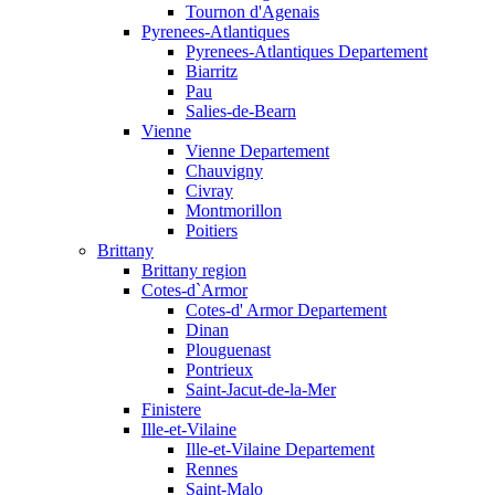
Tournon d'Agenais
Pyrenees-Atlantiques
Pyrenees-Atlantiques Departement
Biarritz
Pau
Salies-de-Bearn
Vienne
Vienne Departement
Chauvigny
Civray
Montmorillon
Poitiers
Brittany
Brittany region
Cotes-d`Armor
Cotes-d' Armor Departement
Dinan
Plouguenast
Pontrieux
Saint-Jacut-de-la-Mer
Finistere
Ille-et-Vilaine
Ille-et-Vilaine Departement
Rennes
Saint-Malo