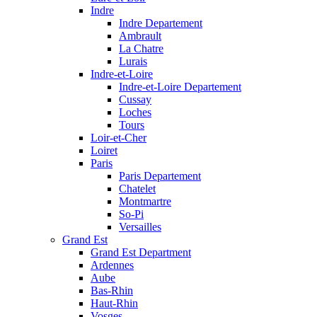
Indre
Indre Departement
Ambrault
La Chatre
Lurais
Indre-et-Loire
Indre-et-Loire Departement
Cussay
Loches
Tours
Loir-et-Cher
Loiret
Paris
Paris Departement
Chatelet
Montmartre
So-Pi
Versailles
Grand Est
Grand Est Department
Ardennes
Aube
Bas-Rhin
Haut-Rhin
Vosges