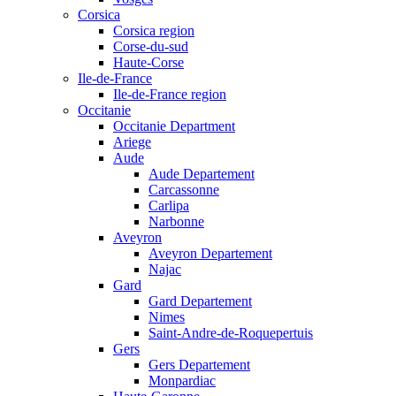
Corsica
Corsica region
Corse-du-sud
Haute-Corse
Ile-de-France
Ile-de-France region
Occitanie
Occitanie Department
Ariege
Aude
Aude Departement
Carcassonne
Carlipa
Narbonne
Aveyron
Aveyron Departement
Najac
Gard
Gard Departement
Nimes
Saint-Andre-de-Roquepertuis
Gers
Gers Departement
Monpardiac