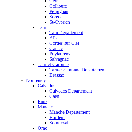
Ceret
Collioure
Perpignan
Sorede
St-Cyprien
Tarn
Tarn Departement
Albi
Cordes-sur-Ciel
Gaillac
Puylaurens
Salvagnac
Tarn-et-Garonne
Tarn-et-Garonne Departement
Brassac
Normandy
Calvados
Calvados Departement
Caen
Eure
Manche
Manche Departement
Barfleur
Sourdeval
Orne