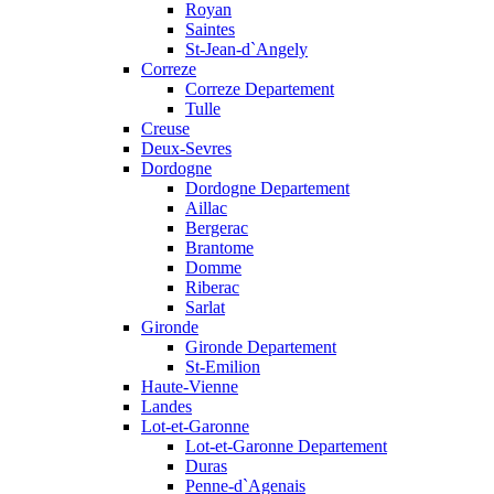
Royan
Saintes
St-Jean-d`Angely
Correze
Correze Departement
Tulle
Creuse
Deux-Sevres
Dordogne
Dordogne Departement
Aillac
Bergerac
Brantome
Domme
Riberac
Sarlat
Gironde
Gironde Departement
St-Emilion
Haute-Vienne
Landes
Lot-et-Garonne
Lot-et-Garonne Departement
Duras
Penne-d`Agenais