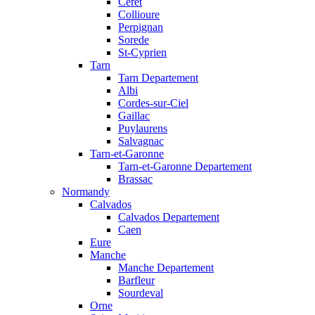
Ceret
Collioure
Perpignan
Sorede
St-Cyprien
Tarn
Tarn Departement
Albi
Cordes-sur-Ciel
Gaillac
Puylaurens
Salvagnac
Tarn-et-Garonne
Tarn-et-Garonne Departement
Brassac
Normandy
Calvados
Calvados Departement
Caen
Eure
Manche
Manche Departement
Barfleur
Sourdeval
Orne