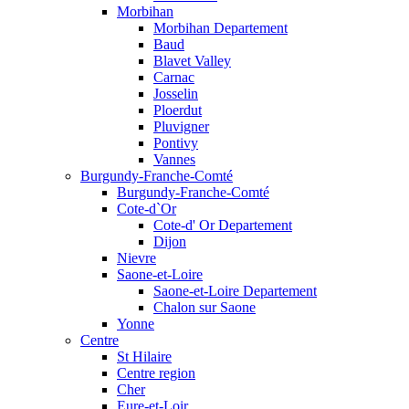
Morbihan
Morbihan Departement
Baud
Blavet Valley
Carnac
Josselin
Ploerdut
Pluvigner
Pontivy
Vannes
Burgundy-Franche-Comté
Burgundy-Franche-Comté
Cote-d`Or
Cote-d' Or Departement
Dijon
Nievre
Saone-et-Loire
Saone-et-Loire Departement
Chalon sur Saone
Yonne
Centre
St Hilaire
Centre region
Cher
Eure-et-Loir