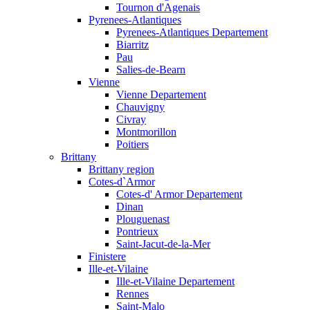
Tournon d'Agenais
Pyrenees-Atlantiques
Pyrenees-Atlantiques Departement
Biarritz
Pau
Salies-de-Bearn
Vienne
Vienne Departement
Chauvigny
Civray
Montmorillon
Poitiers
Brittany
Brittany region
Cotes-d`Armor
Cotes-d' Armor Departement
Dinan
Plouguenast
Pontrieux
Saint-Jacut-de-la-Mer
Finistere
Ille-et-Vilaine
Ille-et-Vilaine Departement
Rennes
Saint-Malo