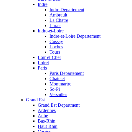
Indre
Indre Departement
Ambrault
La Chatre
Lurais
Indre-et-Loire
Indre-et-Loire Departement
Cussay
Loches
Tours
Loir-et-Cher
Loiret
Paris
Paris Departement
Chatelet
Montmartre
So-Pi
Versailles
Grand Est
Grand Est Department
Ardennes
Aube
Bas-Rhin
Haut-Rhin
Vosges