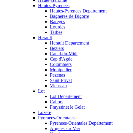
Haute-Garonne
Hautes-Pyrenees
Hautes-Pyrenees Departement
Bagneres-de-Bigorre
Bareges
Lourdes
Tarbes
Herault
Herault Departement
Beziers
Canal-du-Midi
Cap d'Agde
Colombiers
Montpellier
Pezenas
Saint-Privat
Vieussan
Lot
Lot Departement
Cahors
Frayssinet le Gelat
Lozere
Pyrenees-Orientales
Pyrenees-Orientales Departement
Argeles sur Mer