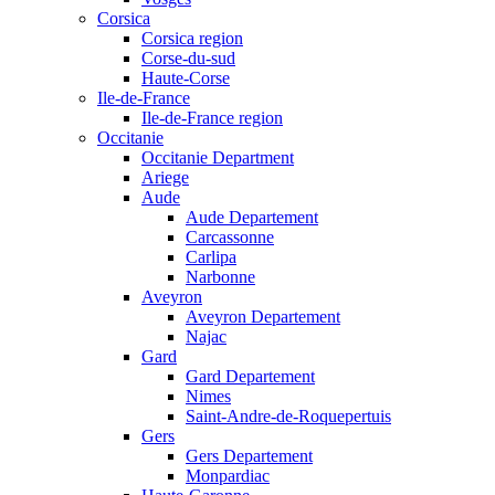
Corsica
Corsica region
Corse-du-sud
Haute-Corse
Ile-de-France
Ile-de-France region
Occitanie
Occitanie Department
Ariege
Aude
Aude Departement
Carcassonne
Carlipa
Narbonne
Aveyron
Aveyron Departement
Najac
Gard
Gard Departement
Nimes
Saint-Andre-de-Roquepertuis
Gers
Gers Departement
Monpardiac