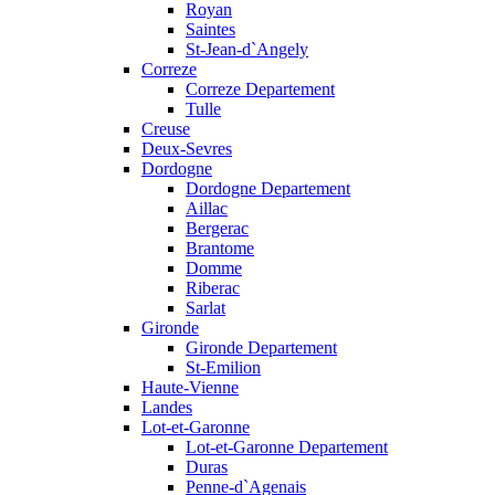
Royan
Saintes
St-Jean-d`Angely
Correze
Correze Departement
Tulle
Creuse
Deux-Sevres
Dordogne
Dordogne Departement
Aillac
Bergerac
Brantome
Domme
Riberac
Sarlat
Gironde
Gironde Departement
St-Emilion
Haute-Vienne
Landes
Lot-et-Garonne
Lot-et-Garonne Departement
Duras
Penne-d`Agenais