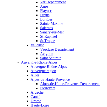
Var Departement
Aups
Flayosc
Frejus
Lorgues
Sainte-Maxime
Salernes
Sanary-sur-Mer
St-Raphael
St-Tropez
Vaucluse
Vaucluse Departement
Avignon
Saint Saturnin
Auvergne-Rhone-Alpes
Auvergne-Rhône-Alpes
Auvergne region
Allier
Alpes-de-Haute-Provence
Alpes-de-Haute-Provence Departement
Pierrevert
Ardeche
Cantal
Drome
Haute-Loire