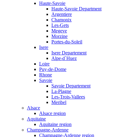
Haute-Savoie
Haute-Savoie Department
Argentiere
Chamonix
Les-Gets
Megeve
Morzine
Portes-du-Soleil
Isere
Isere Departement
Alpe-d`Huez
Loire
Puy-de-Dome
Rhone
Savoie
Savoie Departement
La-Plagne
Les-Trois-Vallees
Meribel
Alsace
Alsace region
Aquitaine
Aquitaine region
Champagne-Ardenne
Champagne-Ardenne region