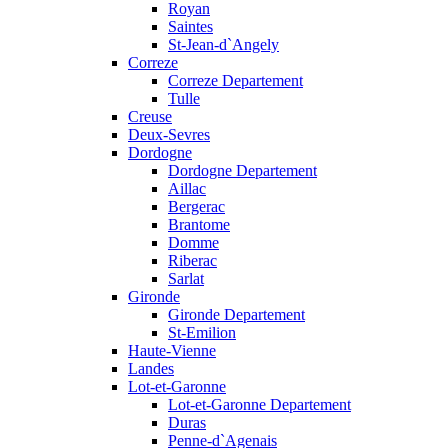
Royan
Saintes
St-Jean-d`Angely
Correze
Correze Departement
Tulle
Creuse
Deux-Sevres
Dordogne
Dordogne Departement
Aillac
Bergerac
Brantome
Domme
Riberac
Sarlat
Gironde
Gironde Departement
St-Emilion
Haute-Vienne
Landes
Lot-et-Garonne
Lot-et-Garonne Departement
Duras
Penne-d`Agenais