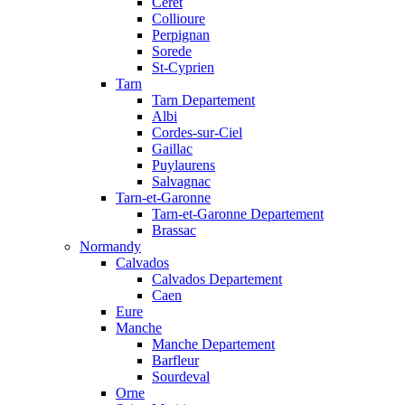
Ceret
Collioure
Perpignan
Sorede
St-Cyprien
Tarn
Tarn Departement
Albi
Cordes-sur-Ciel
Gaillac
Puylaurens
Salvagnac
Tarn-et-Garonne
Tarn-et-Garonne Departement
Brassac
Normandy
Calvados
Calvados Departement
Caen
Eure
Manche
Manche Departement
Barfleur
Sourdeval
Orne