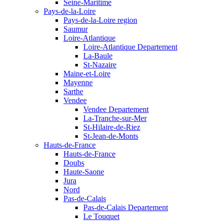
Seine-Maritime
Pays-de-la-Loire
Pays-de-la-Loire region
Saumur
Loire-Atlantique
Loire-Atlantique Departement
La-Baule
St-Nazaire
Maine-et-Loire
Mayenne
Sarthe
Vendee
Vendee Departement
La-Tranche-sur-Mer
St-Hilaire-de-Riez
St-Jean-de-Monts
Hauts-de-France
Hauts-de-France
Doubs
Haute-Saone
Jura
Nord
Pas-de-Calais
Pas-de-Calais Departement
Le Touquet