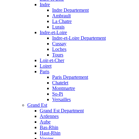
Indre
Indre Departement
Ambrault
La Chatre
Lurais
Indre-et-Loire
Indre-et-Loire Departement
Cussay
Loches
Tours
Loir-et-Cher
Loiret
Paris
Paris Departement
Chatelet
Montmartre
So-Pi
Versailles
Grand Est
Grand Est Department
Ardennes
Aube
Bas-Rhin
Haut-Rhin
Vosges