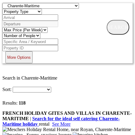
SEARCH
More Options
Search in Charente-Maritime
Sort:
Results:
118
FRENCH HOLIDAY GITES AND VILLAS IN CHARENTE-
MARITIME
|
Search for the ideal self catering Charente-
Maritime holiday
rental
See More