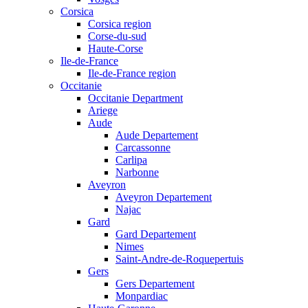
Corsica
Corsica region
Corse-du-sud
Haute-Corse
Ile-de-France
Ile-de-France region
Occitanie
Occitanie Department
Ariege
Aude
Aude Departement
Carcassonne
Carlipa
Narbonne
Aveyron
Aveyron Departement
Najac
Gard
Gard Departement
Nimes
Saint-Andre-de-Roquepertuis
Gers
Gers Departement
Monpardiac