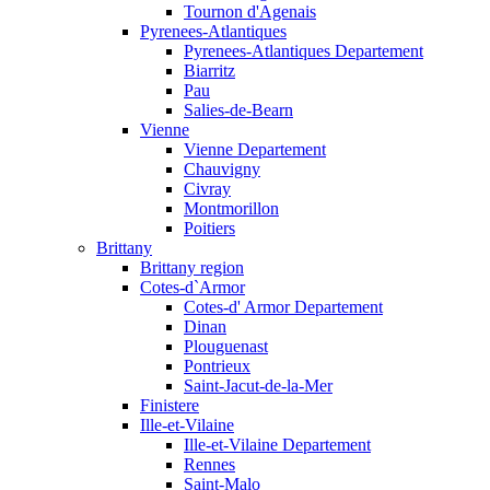
Tournon d'Agenais
Pyrenees-Atlantiques
Pyrenees-Atlantiques Departement
Biarritz
Pau
Salies-de-Bearn
Vienne
Vienne Departement
Chauvigny
Civray
Montmorillon
Poitiers
Brittany
Brittany region
Cotes-d`Armor
Cotes-d' Armor Departement
Dinan
Plouguenast
Pontrieux
Saint-Jacut-de-la-Mer
Finistere
Ille-et-Vilaine
Ille-et-Vilaine Departement
Rennes
Saint-Malo