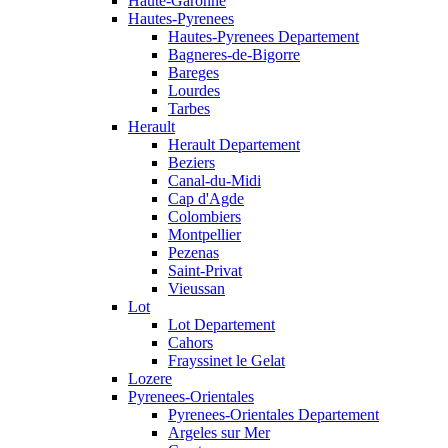
Haute-Garonne
Hautes-Pyrenees
Hautes-Pyrenees Departement
Bagneres-de-Bigorre
Bareges
Lourdes
Tarbes
Herault
Herault Departement
Beziers
Canal-du-Midi
Cap d'Agde
Colombiers
Montpellier
Pezenas
Saint-Privat
Vieussan
Lot
Lot Departement
Cahors
Frayssinet le Gelat
Lozere
Pyrenees-Orientales
Pyrenees-Orientales Departement
Argeles sur Mer