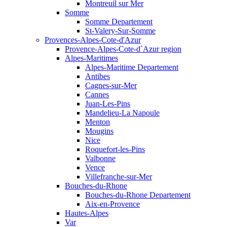
Montreuil sur Mer
Somme
Somme Departement
St-Valery-Sur-Somme
Provences-Alpes-Cote-d'Azur
Provence-Alpes-Cote-d`Azur region
Alpes-Maritimes
Alpes-Maritime Departement
Antibes
Cagnes-sur-Mer
Cannes
Juan-Les-Pins
Mandelieu-La Napoule
Menton
Mougins
Nice
Roquefort-les-Pins
Valbonne
Vence
Villefranche-sur-Mer
Bouches-du-Rhone
Bouches-du-Rhone Departement
Aix-en-Provence
Hautes-Alpes
Var