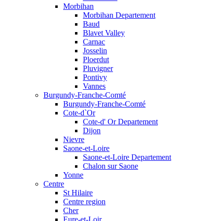
Morbihan
Morbihan Departement
Baud
Blavet Valley
Carnac
Josselin
Ploerdut
Pluvigner
Pontivy
Vannes
Burgundy-Franche-Comté
Burgundy-Franche-Comté
Cote-d`Or
Cote-d' Or Departement
Dijon
Nievre
Saone-et-Loire
Saone-et-Loire Departement
Chalon sur Saone
Yonne
Centre
St Hilaire
Centre region
Cher
Eure-et-Loir