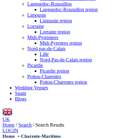
Languedoc-Roussillon
Languedoc-Roussillon region
Limousin
Limousin region
Lorraine
Lorraine region
Midi-Pyrennees
Midi-Pyrenees region
Nord-pas-de-Calais
Lille
Nord-Pas-de-Calais region
Picardie
Picardie region
Poitou-Charentes
Poitou-Charentes region
Wedding Venues
Spain
Blogs
UK
Home
/
Search
/
Search Results
LOGIN
»
Home
Charente-Maritime