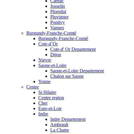
Carnac
Josselin
Ploerdut
Pluvigner
Pontivy
Vannes
Burgundy-Franche-Comté
Burgundy-Franche-Comté
Cote-d`Or
Cote-d' Or Departement
Dijon
Nievre
Saone-et-Loire
Saone-et-Loire Departement
Chalon sur Saone
Yonne
Centre
St Hilaire
Centre region
Cher
Eure-et-Loir
Indre
Indre Departement
Ambrault
La Chatre