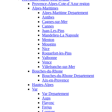
Provence-Alpes-Cote-d`Azur region
Alpes-Maritimes
Alpes-Maritime Departement
Antibes
Cagnes-sur-Mer
Cannes
Juan-Les-Pins
Mandelieu-La Napoule
Menton
Mougins
Nice
Roquefort-les-Pins
Valbonne
Vence
Villefranche-sur-Mer
Bouches-du-Rhone
Bouches-du-Rhone Departement
Aix-en-Provence
Hautes-Alpes
Var
Var Departement
Aups
Flayosc
Frejus
Lorgues