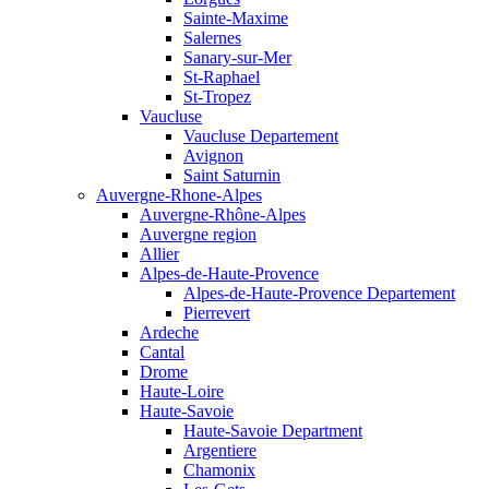
Sainte-Maxime
Salernes
Sanary-sur-Mer
St-Raphael
St-Tropez
Vaucluse
Vaucluse Departement
Avignon
Saint Saturnin
Auvergne-Rhone-Alpes
Auvergne-Rhône-Alpes
Auvergne region
Allier
Alpes-de-Haute-Provence
Alpes-de-Haute-Provence Departement
Pierrevert
Ardeche
Cantal
Drome
Haute-Loire
Haute-Savoie
Haute-Savoie Department
Argentiere
Chamonix