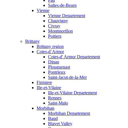
Pau
Salies-de-Bearn
Vienne
Vienne Departement
Chauvigny
Civray
Montmorillon
Poitiers
Brittany
Brittany region
Cotes-d`Armor
Cotes-d' Armor Departement
Dinan
Plouguenast
Pontrieux
Saint-Jacut-de-la-Mer
Finistere
Ille-et-Vilaine
Ille-et-Vilaine Departement
Rennes
Saint-Malo
Morbihan
Morbihan Departement
Baud
Blavet Valley