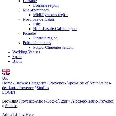
Lorraine
Lorraine region
Midi-Pyrennees
Midi-Pyrenees region
Nord-pas-de-Calais
Lille
Nord-Pas-de-Calais region
Picardie
Picardie region
Poitou-Charentes
Poitou-Charentes region
Wedding Venues
Spain
Blogs
UK
Home
/
Browse Categories
/
Provence-Alpes-Cote-d`Azur
/
Alpes-
de-Haute-Provence
/
Studios
LOGIN
Browsing
Provence-Alpes-Cote-d`Azur
»
Alpes-de-Haute-Provence
»
Studios
Add a Listing Here