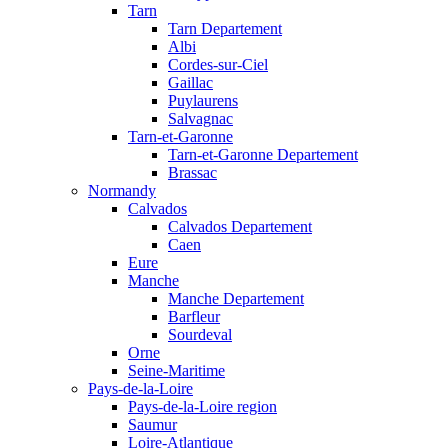
Tarn
Tarn Departement
Albi
Cordes-sur-Ciel
Gaillac
Puylaurens
Salvagnac
Tarn-et-Garonne
Tarn-et-Garonne Departement
Brassac
Normandy
Calvados
Calvados Departement
Caen
Eure
Manche
Manche Departement
Barfleur
Sourdeval
Orne
Seine-Maritime
Pays-de-la-Loire
Pays-de-la-Loire region
Saumur
Loire-Atlantique