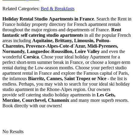
Related Categories:
Bed & Breakfasts
Holiday Rental Studio Apartments in France
. Search the Rent in
France holiday property directory for French apartment rentals
throughout the major regions and departments of France.
Rent
fantastic self catering studio apartments
in all the popular French
areas including
Aquitaine, Brittany, Limousin, Poitou-
Charentes, Provence-Alpes-Cote-d`Azur, Midi-Pyrenees,
Normandy, Languedoc-Roussillon, Loire Valley
and even the
wonderful
Corsica
. Chose your ideal holiday Apartment for a
perfect short-term summer break in France, or choose a longer-term
rental during the Low-season months. Choose your perfect studio
apartment rental in France and explore the Famous capital of Paris,
the infamous
Biarritz,
Cannes, Saint Tropez or Nice
- the list is
endless. Perhaps, you may wish to search for your ideal ski holiday
studio apartment in the Rhone-Alpes region. Our owners
provide self catering studio holiday apartments in
Les Gets,
Morzine, Courchevel, Chamonix
and many more superb resorts.
Book directly with our owners!
No Results