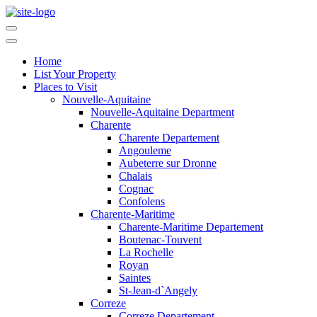
Home
List Your Property
Places to Visit
Nouvelle-Aquitaine
Nouvelle-Aquitaine Department
Charente
Charente Departement
Angouleme
Aubeterre sur Dronne
Chalais
Cognac
Confolens
Charente-Maritime
Charente-Maritime Departement
Boutenac-Touvent
La Rochelle
Royan
Saintes
St-Jean-d`Angely
Correze
Correze Departement