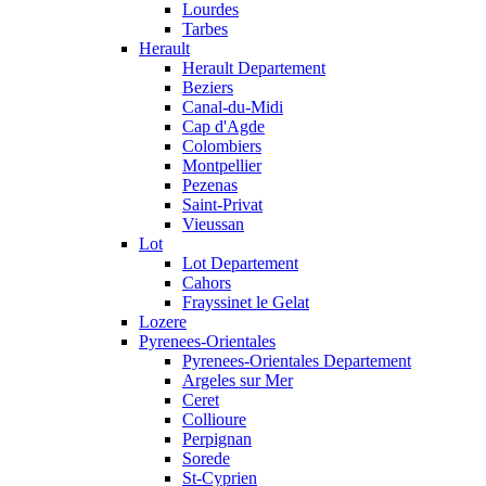
Lourdes
Tarbes
Herault
Herault Departement
Beziers
Canal-du-Midi
Cap d'Agde
Colombiers
Montpellier
Pezenas
Saint-Privat
Vieussan
Lot
Lot Departement
Cahors
Frayssinet le Gelat
Lozere
Pyrenees-Orientales
Pyrenees-Orientales Departement
Argeles sur Mer
Ceret
Collioure
Perpignan
Sorede
St-Cyprien