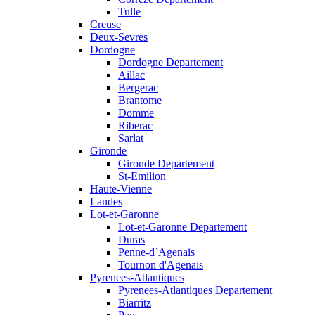
Tulle
Creuse
Deux-Sevres
Dordogne
Dordogne Departement
Aillac
Bergerac
Brantome
Domme
Riberac
Sarlat
Gironde
Gironde Departement
St-Emilion
Haute-Vienne
Landes
Lot-et-Garonne
Lot-et-Garonne Departement
Duras
Penne-d`Agenais
Tournon d'Agenais
Pyrenees-Atlantiques
Pyrenees-Atlantiques Departement
Biarritz