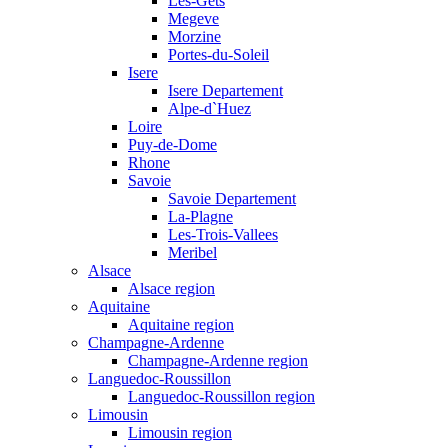
Les-Gets
Megeve
Morzine
Portes-du-Soleil
Isere
Isere Departement
Alpe-d`Huez
Loire
Puy-de-Dome
Rhone
Savoie
Savoie Departement
La-Plagne
Les-Trois-Vallees
Meribel
Alsace
Alsace region
Aquitaine
Aquitaine region
Champagne-Ardenne
Champagne-Ardenne region
Languedoc-Roussillon
Languedoc-Roussillon region
Limousin
Limousin region