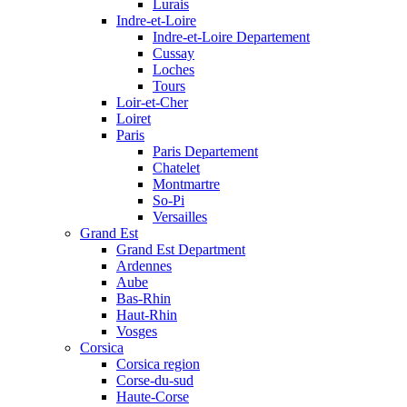
Lurais
Indre-et-Loire
Indre-et-Loire Departement
Cussay
Loches
Tours
Loir-et-Cher
Loiret
Paris
Paris Departement
Chatelet
Montmartre
So-Pi
Versailles
Grand Est
Grand Est Department
Ardennes
Aube
Bas-Rhin
Haut-Rhin
Vosges
Corsica
Corsica region
Corse-du-sud
Haute-Corse