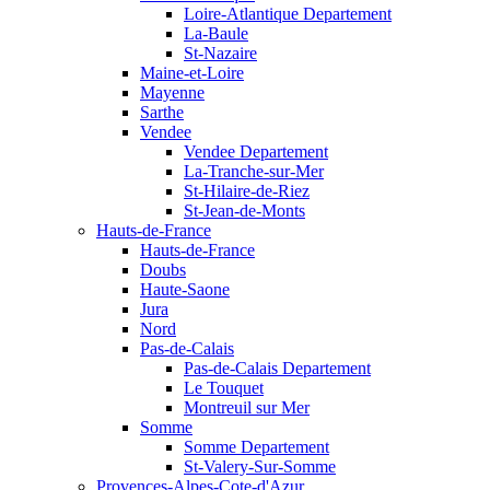
Loire-Atlantique Departement
La-Baule
St-Nazaire
Maine-et-Loire
Mayenne
Sarthe
Vendee
Vendee Departement
La-Tranche-sur-Mer
St-Hilaire-de-Riez
St-Jean-de-Monts
Hauts-de-France
Hauts-de-France
Doubs
Haute-Saone
Jura
Nord
Pas-de-Calais
Pas-de-Calais Departement
Le Touquet
Montreuil sur Mer
Somme
Somme Departement
St-Valery-Sur-Somme
Provences-Alpes-Cote-d'Azur