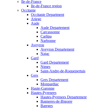
Ile-de-France
Ile-de-France region
Occitanie
Occitanie Department
Ariege
Aude
Aude Departement
Carcassonne
Carlipa
Narbonne
Aveyron
Aveyron Departement
Najac
Gard
Gard Departement
Nimes
Saint-Andre-de-Roquepertuis
Gers
Gers Departement
Monpardiac
Haute-Garonne
Hautes-Pyrenees
Hautes-Pyrenees Departement
Bagneres-de-Bigorre
Bareges