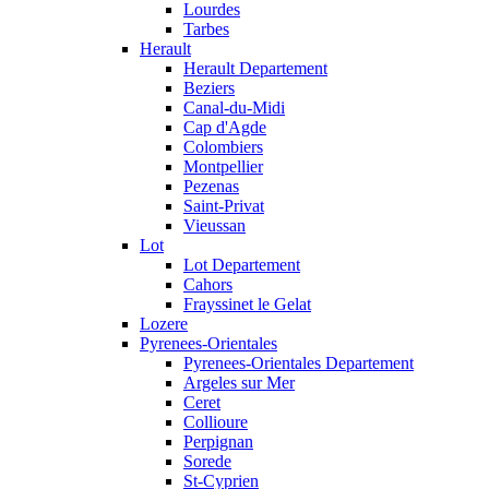
Lourdes
Tarbes
Herault
Herault Departement
Beziers
Canal-du-Midi
Cap d'Agde
Colombiers
Montpellier
Pezenas
Saint-Privat
Vieussan
Lot
Lot Departement
Cahors
Frayssinet le Gelat
Lozere
Pyrenees-Orientales
Pyrenees-Orientales Departement
Argeles sur Mer
Ceret
Collioure
Perpignan
Sorede
St-Cyprien