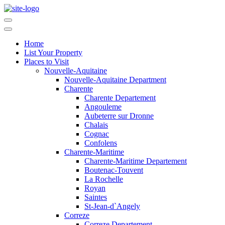
Home
List Your Property
Places to Visit
Nouvelle-Aquitaine
Nouvelle-Aquitaine Department
Charente
Charente Departement
Angouleme
Aubeterre sur Dronne
Chalais
Cognac
Confolens
Charente-Maritime
Charente-Maritime Departement
Boutenac-Touvent
La Rochelle
Royan
Saintes
St-Jean-d`Angely
Correze
Correze Departement