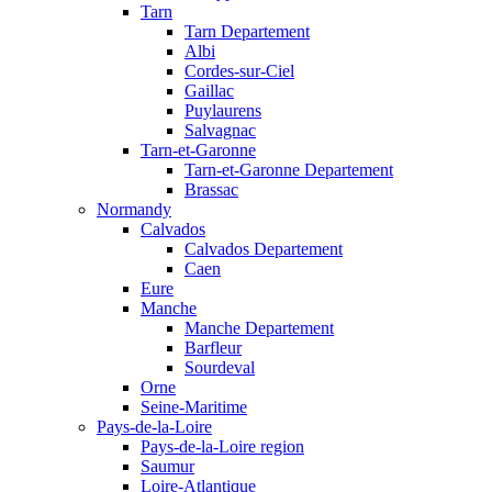
Tarn
Tarn Departement
Albi
Cordes-sur-Ciel
Gaillac
Puylaurens
Salvagnac
Tarn-et-Garonne
Tarn-et-Garonne Departement
Brassac
Normandy
Calvados
Calvados Departement
Caen
Eure
Manche
Manche Departement
Barfleur
Sourdeval
Orne
Seine-Maritime
Pays-de-la-Loire
Pays-de-la-Loire region
Saumur
Loire-Atlantique