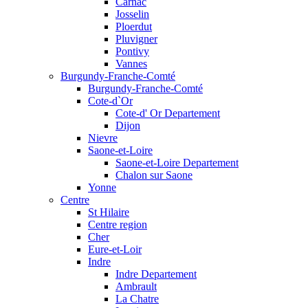
Carnac
Josselin
Ploerdut
Pluvigner
Pontivy
Vannes
Burgundy-Franche-Comté
Burgundy-Franche-Comté
Cote-d`Or
Cote-d' Or Departement
Dijon
Nievre
Saone-et-Loire
Saone-et-Loire Departement
Chalon sur Saone
Yonne
Centre
St Hilaire
Centre region
Cher
Eure-et-Loir
Indre
Indre Departement
Ambrault
La Chatre