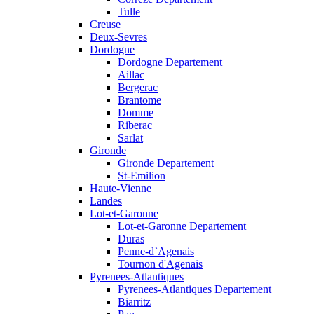
Tulle
Creuse
Deux-Sevres
Dordogne
Dordogne Departement
Aillac
Bergerac
Brantome
Domme
Riberac
Sarlat
Gironde
Gironde Departement
St-Emilion
Haute-Vienne
Landes
Lot-et-Garonne
Lot-et-Garonne Departement
Duras
Penne-d`Agenais
Tournon d'Agenais
Pyrenees-Atlantiques
Pyrenees-Atlantiques Departement
Biarritz