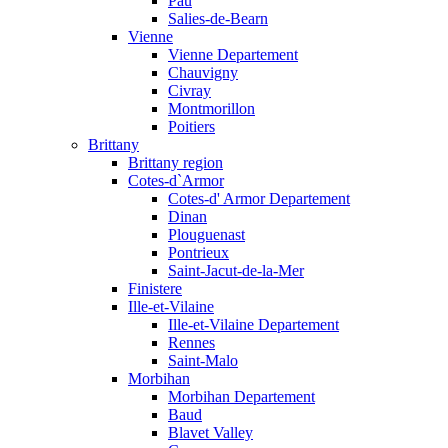
Pau
Salies-de-Bearn
Vienne
Vienne Departement
Chauvigny
Civray
Montmorillon
Poitiers
Brittany
Brittany region
Cotes-d`Armor
Cotes-d' Armor Departement
Dinan
Plouguenast
Pontrieux
Saint-Jacut-de-la-Mer
Finistere
Ille-et-Vilaine
Ille-et-Vilaine Departement
Rennes
Saint-Malo
Morbihan
Morbihan Departement
Baud
Blavet Valley