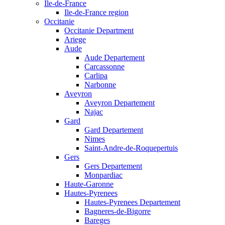
Ile-de-France
Ile-de-France region
Occitanie
Occitanie Department
Ariege
Aude
Aude Departement
Carcassonne
Carlipa
Narbonne
Aveyron
Aveyron Departement
Najac
Gard
Gard Departement
Nimes
Saint-Andre-de-Roquepertuis
Gers
Gers Departement
Monpardiac
Haute-Garonne
Hautes-Pyrenees
Hautes-Pyrenees Departement
Bagneres-de-Bigorre
Bareges