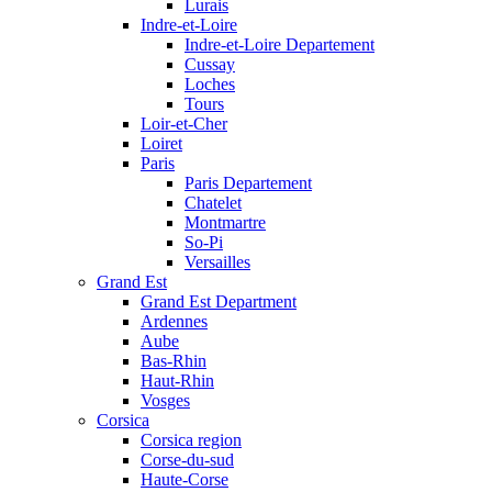
Lurais
Indre-et-Loire
Indre-et-Loire Departement
Cussay
Loches
Tours
Loir-et-Cher
Loiret
Paris
Paris Departement
Chatelet
Montmartre
So-Pi
Versailles
Grand Est
Grand Est Department
Ardennes
Aube
Bas-Rhin
Haut-Rhin
Vosges
Corsica
Corsica region
Corse-du-sud
Haute-Corse