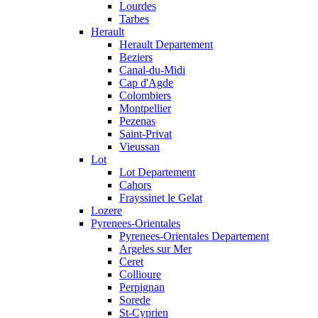
Lourdes
Tarbes
Herault
Herault Departement
Beziers
Canal-du-Midi
Cap d'Agde
Colombiers
Montpellier
Pezenas
Saint-Privat
Vieussan
Lot
Lot Departement
Cahors
Frayssinet le Gelat
Lozere
Pyrenees-Orientales
Pyrenees-Orientales Departement
Argeles sur Mer
Ceret
Collioure
Perpignan
Sorede
St-Cyprien