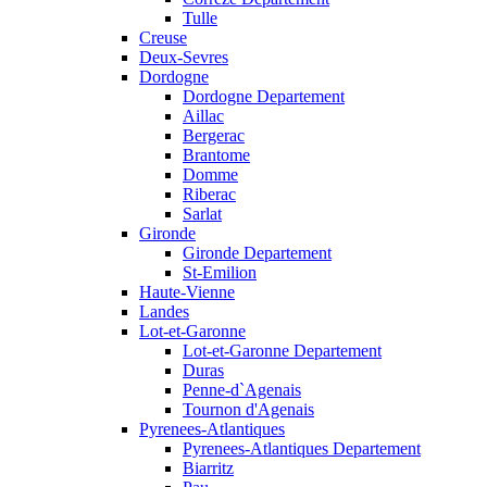
Tulle
Creuse
Deux-Sevres
Dordogne
Dordogne Departement
Aillac
Bergerac
Brantome
Domme
Riberac
Sarlat
Gironde
Gironde Departement
St-Emilion
Haute-Vienne
Landes
Lot-et-Garonne
Lot-et-Garonne Departement
Duras
Penne-d`Agenais
Tournon d'Agenais
Pyrenees-Atlantiques
Pyrenees-Atlantiques Departement
Biarritz