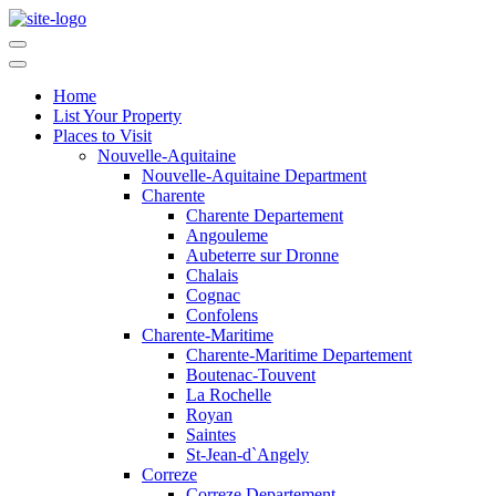
Home
List Your Property
Places to Visit
Nouvelle-Aquitaine
Nouvelle-Aquitaine Department
Charente
Charente Departement
Angouleme
Aubeterre sur Dronne
Chalais
Cognac
Confolens
Charente-Maritime
Charente-Maritime Departement
Boutenac-Touvent
La Rochelle
Royan
Saintes
St-Jean-d`Angely
Correze
Correze Departement