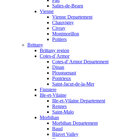
Pau
Salies-de-Bearn
Vienne
Vienne Departement
Chauvigny
Civray
Montmorillon
Poitiers
Brittany
Brittany region
Cotes-d`Armor
Cotes-d' Armor Departement
Dinan
Plouguenast
Pontrieux
Saint-Jacut-de-la-Mer
Finistere
Ille-et-Vilaine
Ille-et-Vilaine Departement
Rennes
Saint-Malo
Morbihan
Morbihan Departement
Baud
Blavet Valley