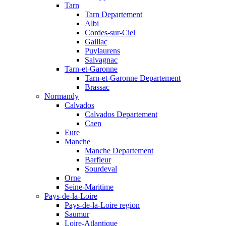
Tarn
Tarn Departement
Albi
Cordes-sur-Ciel
Gaillac
Puylaurens
Salvagnac
Tarn-et-Garonne
Tarn-et-Garonne Departement
Brassac
Normandy
Calvados
Calvados Departement
Caen
Eure
Manche
Manche Departement
Barfleur
Sourdeval
Orne
Seine-Maritime
Pays-de-la-Loire
Pays-de-la-Loire region
Saumur
Loire-Atlantique