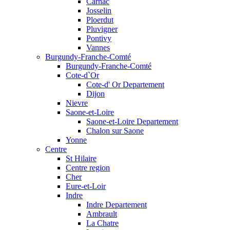
Carnac
Josselin
Ploerdut
Pluvigner
Pontivy
Vannes
Burgundy-Franche-Comté
Burgundy-Franche-Comté
Cote-d`Or
Cote-d' Or Departement
Dijon
Nievre
Saone-et-Loire
Saone-et-Loire Departement
Chalon sur Saone
Yonne
Centre
St Hilaire
Centre region
Cher
Eure-et-Loir
Indre
Indre Departement
Ambrault
La Chatre