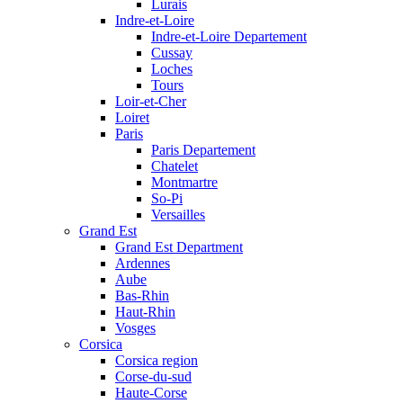
Lurais
Indre-et-Loire
Indre-et-Loire Departement
Cussay
Loches
Tours
Loir-et-Cher
Loiret
Paris
Paris Departement
Chatelet
Montmartre
So-Pi
Versailles
Grand Est
Grand Est Department
Ardennes
Aube
Bas-Rhin
Haut-Rhin
Vosges
Corsica
Corsica region
Corse-du-sud
Haute-Corse