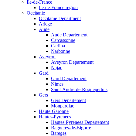
Ile-de-France
Ile-de-France region
Occitanie
Occitanie Department
Ariege
Aude
Aude Departement
Carcassonne
Carlipa
Narbonne
Aveyron
Aveyron Departement
Najac
Gard
Gard Departement
Nimes
Saint-Andre-de-Roquepertuis
Gers
Gers Departement
Monpardiac
Haute-Garonne
Hautes-Pyrenees
Hautes-Pyrenees Departement
Bagneres-de-Bigorre
Bareges