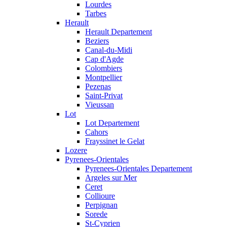
Lourdes
Tarbes
Herault
Herault Departement
Beziers
Canal-du-Midi
Cap d'Agde
Colombiers
Montpellier
Pezenas
Saint-Privat
Vieussan
Lot
Lot Departement
Cahors
Frayssinet le Gelat
Lozere
Pyrenees-Orientales
Pyrenees-Orientales Departement
Argeles sur Mer
Ceret
Collioure
Perpignan
Sorede
St-Cyprien