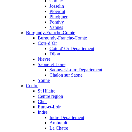
Carnac
Josselin
Ploerdut
Pluvigner
Pontivy
Vannes
Burgundy-Franche-Comté
Burgundy-Franche-Comté
Cote-d`Or
Cote-d' Or Departement
Dijon
Nievre
Saone-et-Loire
Saone-et-Loire Departement
Chalon sur Saone
Yonne
Centre
St Hilaire
Centre region
Cher
Eure-et-Loir
Indre
Indre Departement
Ambrault
La Chatre