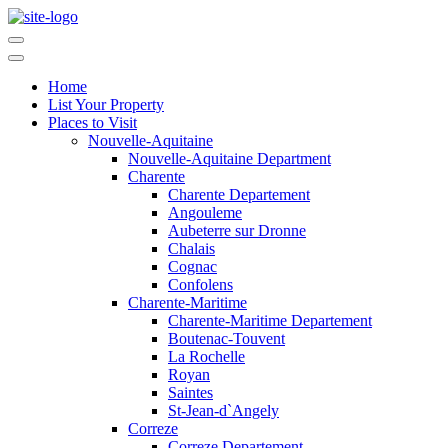
Home
List Your Property
Places to Visit
Nouvelle-Aquitaine
Nouvelle-Aquitaine Department
Charente
Charente Departement
Angouleme
Aubeterre sur Dronne
Chalais
Cognac
Confolens
Charente-Maritime
Charente-Maritime Departement
Boutenac-Touvent
La Rochelle
Royan
Saintes
St-Jean-d`Angely
Correze
Correze Departement