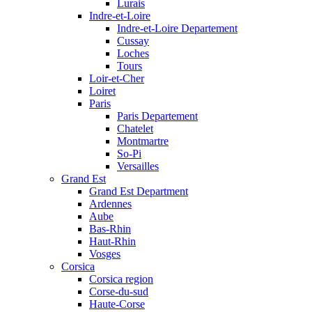
Lurais
Indre-et-Loire
Indre-et-Loire Departement
Cussay
Loches
Tours
Loir-et-Cher
Loiret
Paris
Paris Departement
Chatelet
Montmartre
So-Pi
Versailles
Grand Est
Grand Est Department
Ardennes
Aube
Bas-Rhin
Haut-Rhin
Vosges
Corsica
Corsica region
Corse-du-sud
Haute-Corse