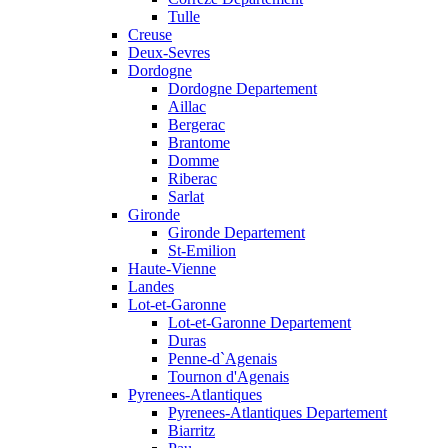
Tulle
Creuse
Deux-Sevres
Dordogne
Dordogne Departement
Aillac
Bergerac
Brantome
Domme
Riberac
Sarlat
Gironde
Gironde Departement
St-Emilion
Haute-Vienne
Landes
Lot-et-Garonne
Lot-et-Garonne Departement
Duras
Penne-d`Agenais
Tournon d'Agenais
Pyrenees-Atlantiques
Pyrenees-Atlantiques Departement
Biarritz