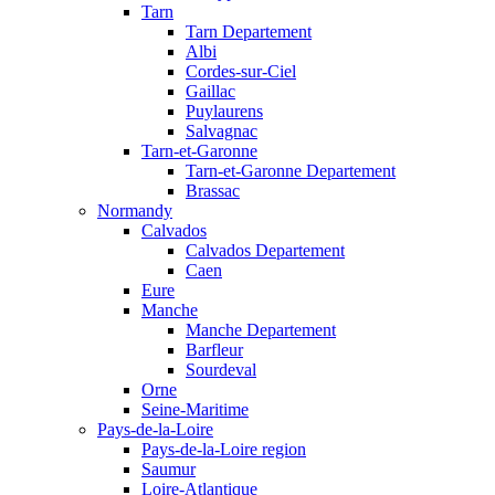
Tarn
Tarn Departement
Albi
Cordes-sur-Ciel
Gaillac
Puylaurens
Salvagnac
Tarn-et-Garonne
Tarn-et-Garonne Departement
Brassac
Normandy
Calvados
Calvados Departement
Caen
Eure
Manche
Manche Departement
Barfleur
Sourdeval
Orne
Seine-Maritime
Pays-de-la-Loire
Pays-de-la-Loire region
Saumur
Loire-Atlantique