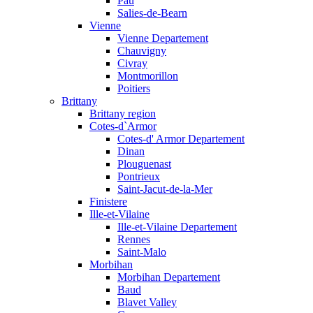
Pau
Salies-de-Bearn
Vienne
Vienne Departement
Chauvigny
Civray
Montmorillon
Poitiers
Brittany
Brittany region
Cotes-d`Armor
Cotes-d' Armor Departement
Dinan
Plouguenast
Pontrieux
Saint-Jacut-de-la-Mer
Finistere
Ille-et-Vilaine
Ille-et-Vilaine Departement
Rennes
Saint-Malo
Morbihan
Morbihan Departement
Baud
Blavet Valley