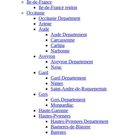
Ile-de-France
Ile-de-France region
Occitanie
Occitanie Department
Ariege
Aude
Aude Departement
Carcassonne
Carlipa
Narbonne
Aveyron
Aveyron Departement
Najac
Gard
Gard Departement
Nimes
Saint-Andre-de-Roquepertuis
Gers
Gers Departement
Monpardiac
Haute-Garonne
Hautes-Pyrenees
Hautes-Pyrenees Departement
Bagneres-de-Bigorre
Bareges