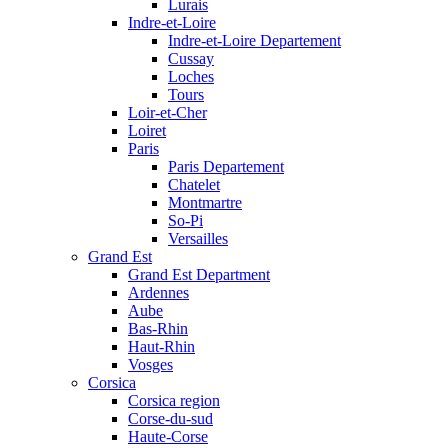
Lurais
Indre-et-Loire
Indre-et-Loire Departement
Cussay
Loches
Tours
Loir-et-Cher
Loiret
Paris
Paris Departement
Chatelet
Montmartre
So-Pi
Versailles
Grand Est
Grand Est Department
Ardennes
Aube
Bas-Rhin
Haut-Rhin
Vosges
Corsica
Corsica region
Corse-du-sud
Haute-Corse