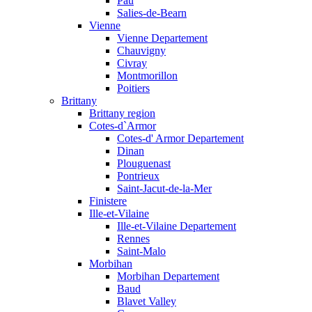
Pau
Salies-de-Bearn
Vienne
Vienne Departement
Chauvigny
Civray
Montmorillon
Poitiers
Brittany
Brittany region
Cotes-d`Armor
Cotes-d' Armor Departement
Dinan
Plouguenast
Pontrieux
Saint-Jacut-de-la-Mer
Finistere
Ille-et-Vilaine
Ille-et-Vilaine Departement
Rennes
Saint-Malo
Morbihan
Morbihan Departement
Baud
Blavet Valley