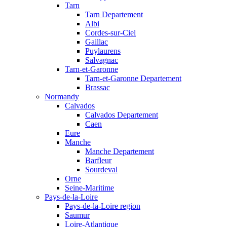
Tarn
Tarn Departement
Albi
Cordes-sur-Ciel
Gaillac
Puylaurens
Salvagnac
Tarn-et-Garonne
Tarn-et-Garonne Departement
Brassac
Normandy
Calvados
Calvados Departement
Caen
Eure
Manche
Manche Departement
Barfleur
Sourdeval
Orne
Seine-Maritime
Pays-de-la-Loire
Pays-de-la-Loire region
Saumur
Loire-Atlantique