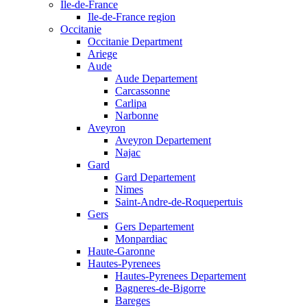
Ile-de-France
Ile-de-France region
Occitanie
Occitanie Department
Ariege
Aude
Aude Departement
Carcassonne
Carlipa
Narbonne
Aveyron
Aveyron Departement
Najac
Gard
Gard Departement
Nimes
Saint-Andre-de-Roquepertuis
Gers
Gers Departement
Monpardiac
Haute-Garonne
Hautes-Pyrenees
Hautes-Pyrenees Departement
Bagneres-de-Bigorre
Bareges