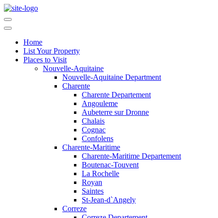
Home
List Your Property
Places to Visit
Nouvelle-Aquitaine
Nouvelle-Aquitaine Department
Charente
Charente Departement
Angouleme
Aubeterre sur Dronne
Chalais
Cognac
Confolens
Charente-Maritime
Charente-Maritime Departement
Boutenac-Touvent
La Rochelle
Royan
Saintes
St-Jean-d`Angely
Correze
Correze Departement