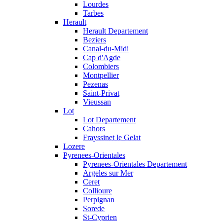
Lourdes
Tarbes
Herault
Herault Departement
Beziers
Canal-du-Midi
Cap d'Agde
Colombiers
Montpellier
Pezenas
Saint-Privat
Vieussan
Lot
Lot Departement
Cahors
Frayssinet le Gelat
Lozere
Pyrenees-Orientales
Pyrenees-Orientales Departement
Argeles sur Mer
Ceret
Collioure
Perpignan
Sorede
St-Cyprien