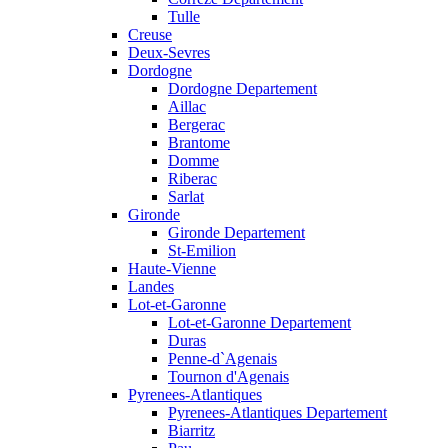
Tulle
Creuse
Deux-Sevres
Dordogne
Dordogne Departement
Aillac
Bergerac
Brantome
Domme
Riberac
Sarlat
Gironde
Gironde Departement
St-Emilion
Haute-Vienne
Landes
Lot-et-Garonne
Lot-et-Garonne Departement
Duras
Penne-d`Agenais
Tournon d'Agenais
Pyrenees-Atlantiques
Pyrenees-Atlantiques Departement
Biarritz