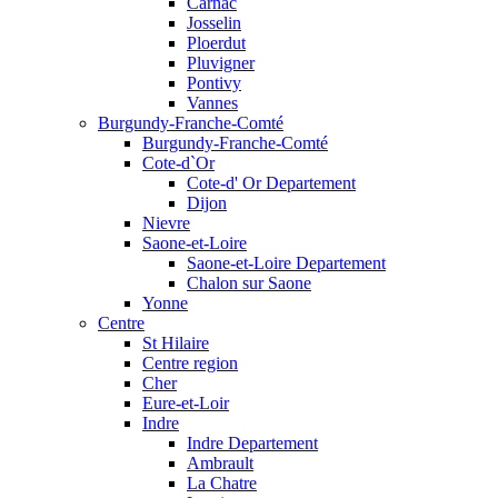
Carnac
Josselin
Ploerdut
Pluvigner
Pontivy
Vannes
Burgundy-Franche-Comté
Burgundy-Franche-Comté
Cote-d`Or
Cote-d' Or Departement
Dijon
Nievre
Saone-et-Loire
Saone-et-Loire Departement
Chalon sur Saone
Yonne
Centre
St Hilaire
Centre region
Cher
Eure-et-Loir
Indre
Indre Departement
Ambrault
La Chatre