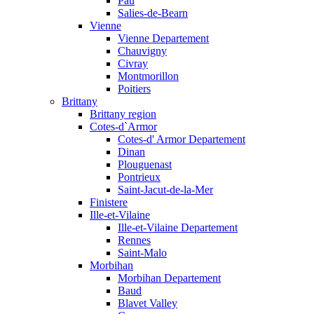
Pau
Salies-de-Bearn
Vienne
Vienne Departement
Chauvigny
Civray
Montmorillon
Poitiers
Brittany
Brittany region
Cotes-d`Armor
Cotes-d' Armor Departement
Dinan
Plouguenast
Pontrieux
Saint-Jacut-de-la-Mer
Finistere
Ille-et-Vilaine
Ille-et-Vilaine Departement
Rennes
Saint-Malo
Morbihan
Morbihan Departement
Baud
Blavet Valley