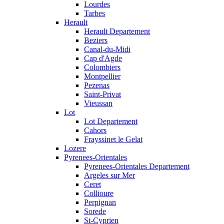
Lourdes
Tarbes
Herault
Herault Departement
Beziers
Canal-du-Midi
Cap d'Agde
Colombiers
Montpellier
Pezenas
Saint-Privat
Vieussan
Lot
Lot Departement
Cahors
Frayssinet le Gelat
Lozere
Pyrenees-Orientales
Pyrenees-Orientales Departement
Argeles sur Mer
Ceret
Collioure
Perpignan
Sorede
St-Cyprien