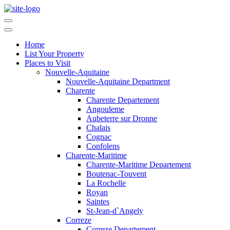
Home
List Your Property
Places to Visit
Nouvelle-Aquitaine
Nouvelle-Aquitaine Department
Charente
Charente Departement
Angouleme
Aubeterre sur Dronne
Chalais
Cognac
Confolens
Charente-Maritime
Charente-Maritime Departement
Boutenac-Touvent
La Rochelle
Royan
Saintes
St-Jean-d`Angely
Correze
Correze Departement