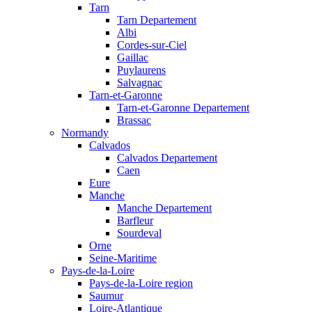
Tarn
Tarn Departement
Albi
Cordes-sur-Ciel
Gaillac
Puylaurens
Salvagnac
Tarn-et-Garonne
Tarn-et-Garonne Departement
Brassac
Normandy
Calvados
Calvados Departement
Caen
Eure
Manche
Manche Departement
Barfleur
Sourdeval
Orne
Seine-Maritime
Pays-de-la-Loire
Pays-de-la-Loire region
Saumur
Loire-Atlantique