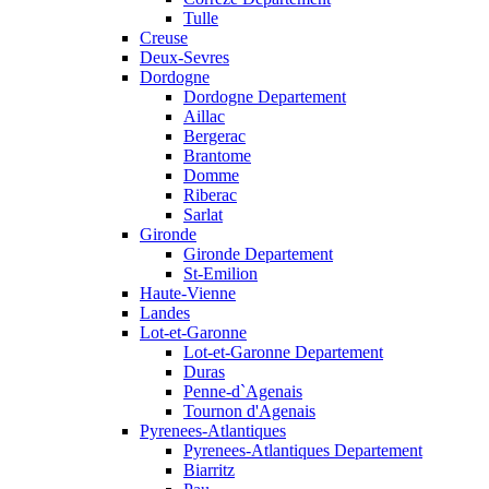
Tulle
Creuse
Deux-Sevres
Dordogne
Dordogne Departement
Aillac
Bergerac
Brantome
Domme
Riberac
Sarlat
Gironde
Gironde Departement
St-Emilion
Haute-Vienne
Landes
Lot-et-Garonne
Lot-et-Garonne Departement
Duras
Penne-d`Agenais
Tournon d'Agenais
Pyrenees-Atlantiques
Pyrenees-Atlantiques Departement
Biarritz