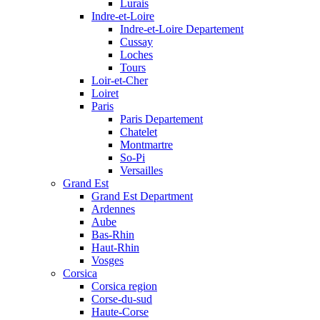
Lurais
Indre-et-Loire
Indre-et-Loire Departement
Cussay
Loches
Tours
Loir-et-Cher
Loiret
Paris
Paris Departement
Chatelet
Montmartre
So-Pi
Versailles
Grand Est
Grand Est Department
Ardennes
Aube
Bas-Rhin
Haut-Rhin
Vosges
Corsica
Corsica region
Corse-du-sud
Haute-Corse