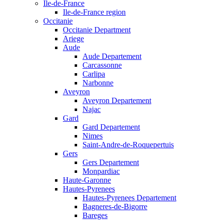
Ile-de-France
Ile-de-France region
Occitanie
Occitanie Department
Ariege
Aude
Aude Departement
Carcassonne
Carlipa
Narbonne
Aveyron
Aveyron Departement
Najac
Gard
Gard Departement
Nimes
Saint-Andre-de-Roquepertuis
Gers
Gers Departement
Monpardiac
Haute-Garonne
Hautes-Pyrenees
Hautes-Pyrenees Departement
Bagneres-de-Bigorre
Bareges