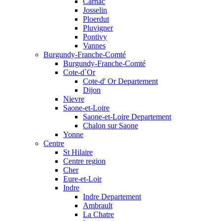
Carnac
Josselin
Ploerdut
Pluvigner
Pontivy
Vannes
Burgundy-Franche-Comté
Burgundy-Franche-Comté
Cote-d`Or
Cote-d' Or Departement
Dijon
Nievre
Saone-et-Loire
Saone-et-Loire Departement
Chalon sur Saone
Yonne
Centre
St Hilaire
Centre region
Cher
Eure-et-Loir
Indre
Indre Departement
Ambrault
La Chatre