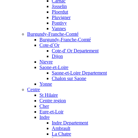
Carnac
Josselin
Ploerdut
Pluvigner
Pontivy
Vannes
Burgundy-Franche-Comté
Burgundy-Franche-Comté
Cote-d`Or
Cote-d' Or Departement
Dijon
Nievre
Saone-et-Loire
Saone-et-Loire Departement
Chalon sur Saone
Yonne
Centre
St Hilaire
Centre region
Cher
Eure-et-Loir
Indre
Indre Departement
Ambrault
La Chatre