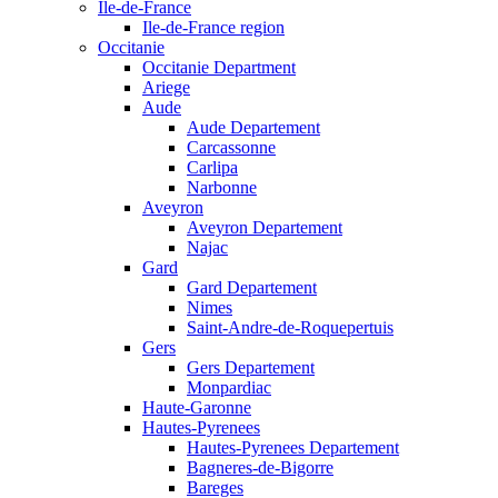
Ile-de-France
Ile-de-France region
Occitanie
Occitanie Department
Ariege
Aude
Aude Departement
Carcassonne
Carlipa
Narbonne
Aveyron
Aveyron Departement
Najac
Gard
Gard Departement
Nimes
Saint-Andre-de-Roquepertuis
Gers
Gers Departement
Monpardiac
Haute-Garonne
Hautes-Pyrenees
Hautes-Pyrenees Departement
Bagneres-de-Bigorre
Bareges