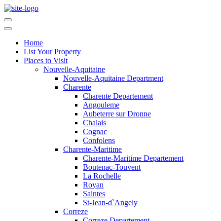
Home
List Your Property
Places to Visit
Nouvelle-Aquitaine
Nouvelle-Aquitaine Department
Charente
Charente Departement
Angouleme
Aubeterre sur Dronne
Chalais
Cognac
Confolens
Charente-Maritime
Charente-Maritime Departement
Boutenac-Touvent
La Rochelle
Royan
Saintes
St-Jean-d`Angely
Correze
Correze Departement