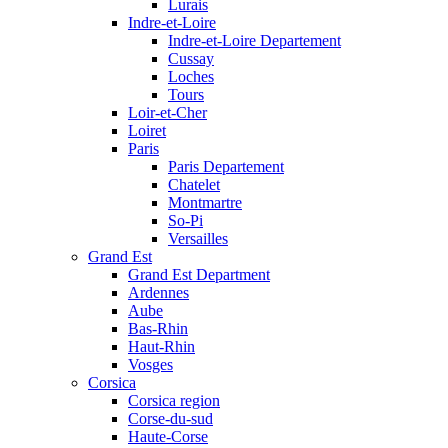
Lurais
Indre-et-Loire
Indre-et-Loire Departement
Cussay
Loches
Tours
Loir-et-Cher
Loiret
Paris
Paris Departement
Chatelet
Montmartre
So-Pi
Versailles
Grand Est
Grand Est Department
Ardennes
Aube
Bas-Rhin
Haut-Rhin
Vosges
Corsica
Corsica region
Corse-du-sud
Haute-Corse