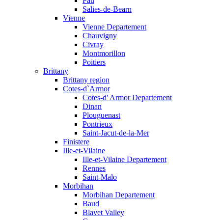
Pau
Salies-de-Bearn
Vienne
Vienne Departement
Chauvigny
Civray
Montmorillon
Poitiers
Brittany
Brittany region
Cotes-d`Armor
Cotes-d' Armor Departement
Dinan
Plouguenast
Pontrieux
Saint-Jacut-de-la-Mer
Finistere
Ille-et-Vilaine
Ille-et-Vilaine Departement
Rennes
Saint-Malo
Morbihan
Morbihan Departement
Baud
Blavet Valley