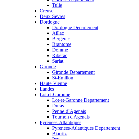
Tulle
Creuse
Deux-Sevres
Dordogne
Dordogne Departement
Aillac
Bergerac
Brantome
Domme
Riberac
Sarlat
Gironde
Gironde Departement
St-Emilion
Haute-Vienne
Landes
Lot-et-Garonne
Lot-et-Garonne Departement
Duras
Penne-d`Agenais
Tournon d'Agenais
Pyrenees-Atlantiques
Pyrenees-Atlantiques Departement
Biarritz