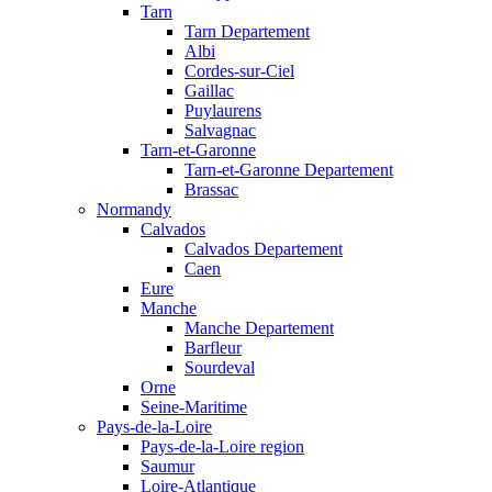
Tarn
Tarn Departement
Albi
Cordes-sur-Ciel
Gaillac
Puylaurens
Salvagnac
Tarn-et-Garonne
Tarn-et-Garonne Departement
Brassac
Normandy
Calvados
Calvados Departement
Caen
Eure
Manche
Manche Departement
Barfleur
Sourdeval
Orne
Seine-Maritime
Pays-de-la-Loire
Pays-de-la-Loire region
Saumur
Loire-Atlantique