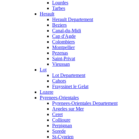
Lourdes
Tarbes
Herault
Herault Departement
Beziers
Canal-du-Midi
Cap d'Agde
Colombiers
Montpellier
Pezenas
Saint-Privat
Vieussan
Lot
Lot Departement
Cahors
Frayssinet le Gelat
Lozere
Pyrenees-Orientales
Pyrenees-Orientales Departement
Argeles sur Mer
Ceret
Collioure
Perpignan
Sorede
St-Cyprien