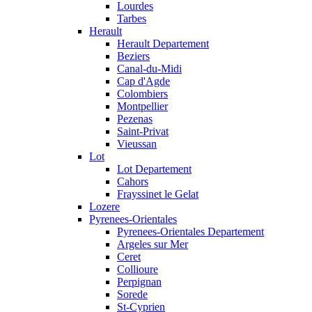
Lourdes
Tarbes
Herault
Herault Departement
Beziers
Canal-du-Midi
Cap d'Agde
Colombiers
Montpellier
Pezenas
Saint-Privat
Vieussan
Lot
Lot Departement
Cahors
Frayssinet le Gelat
Lozere
Pyrenees-Orientales
Pyrenees-Orientales Departement
Argeles sur Mer
Ceret
Collioure
Perpignan
Sorede
St-Cyprien