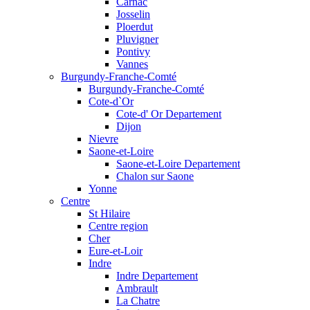
Carnac
Josselin
Ploerdut
Pluvigner
Pontivy
Vannes
Burgundy-Franche-Comté
Burgundy-Franche-Comté
Cote-d`Or
Cote-d' Or Departement
Dijon
Nievre
Saone-et-Loire
Saone-et-Loire Departement
Chalon sur Saone
Yonne
Centre
St Hilaire
Centre region
Cher
Eure-et-Loir
Indre
Indre Departement
Ambrault
La Chatre