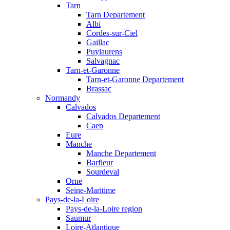
Tarn
Tarn Departement
Albi
Cordes-sur-Ciel
Gaillac
Puylaurens
Salvagnac
Tarn-et-Garonne
Tarn-et-Garonne Departement
Brassac
Normandy
Calvados
Calvados Departement
Caen
Eure
Manche
Manche Departement
Barfleur
Sourdeval
Orne
Seine-Maritime
Pays-de-la-Loire
Pays-de-la-Loire region
Saumur
Loire-Atlantique