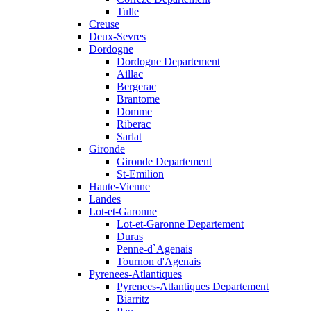
Tulle
Creuse
Deux-Sevres
Dordogne
Dordogne Departement
Aillac
Bergerac
Brantome
Domme
Riberac
Sarlat
Gironde
Gironde Departement
St-Emilion
Haute-Vienne
Landes
Lot-et-Garonne
Lot-et-Garonne Departement
Duras
Penne-d`Agenais
Tournon d'Agenais
Pyrenees-Atlantiques
Pyrenees-Atlantiques Departement
Biarritz