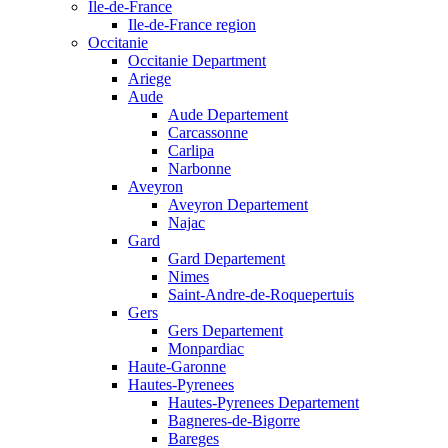
Ile-de-France
Ile-de-France region
Occitanie
Occitanie Department
Ariege
Aude
Aude Departement
Carcassonne
Carlipa
Narbonne
Aveyron
Aveyron Departement
Najac
Gard
Gard Departement
Nimes
Saint-Andre-de-Roquepertuis
Gers
Gers Departement
Monpardiac
Haute-Garonne
Hautes-Pyrenees
Hautes-Pyrenees Departement
Bagneres-de-Bigorre
Bareges