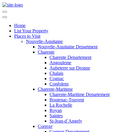
Home
List Your Property
Places to Visit
Nouvelle-Aquitaine
Nouvelle-Aquitaine Department
Charente
Charente Departement
Angouleme
Aubeterre sur Dronne
Chalais
Cognac
Confolens
Charente-Maritime
Charente-Maritime Departement
Boutenac-Touvent
La Rochelle
Royan
Saintes
St-Jean-d`Angely
Correze
Correze Departement