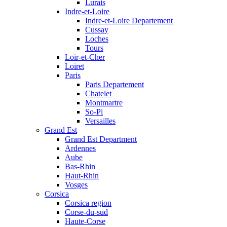
Lurais
Indre-et-Loire
Indre-et-Loire Departement
Cussay
Loches
Tours
Loir-et-Cher
Loiret
Paris
Paris Departement
Chatelet
Montmartre
So-Pi
Versailles
Grand Est
Grand Est Department
Ardennes
Aube
Bas-Rhin
Haut-Rhin
Vosges
Corsica
Corsica region
Corse-du-sud
Haute-Corse