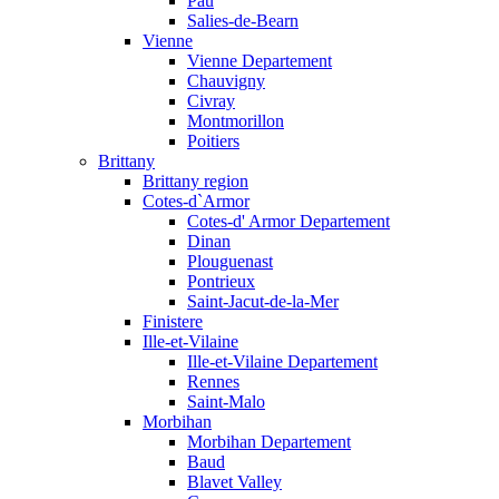
Pau
Salies-de-Bearn
Vienne
Vienne Departement
Chauvigny
Civray
Montmorillon
Poitiers
Brittany
Brittany region
Cotes-d`Armor
Cotes-d' Armor Departement
Dinan
Plouguenast
Pontrieux
Saint-Jacut-de-la-Mer
Finistere
Ille-et-Vilaine
Ille-et-Vilaine Departement
Rennes
Saint-Malo
Morbihan
Morbihan Departement
Baud
Blavet Valley